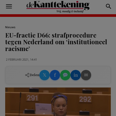
Nieuws
EU-fractie D66: strafprocedure
tegen Nederland om ‘institutioneel
racisme’
2 FEBRUARI 2021, 14:41
𝕏
f
in
✉
Delen