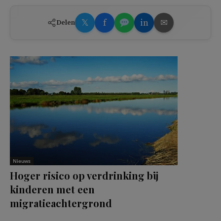
𝕏
f
in
✉
Delen
Nieuws
Hoger risico op verdrinking bij
kinderen met een
migratieachtergrond