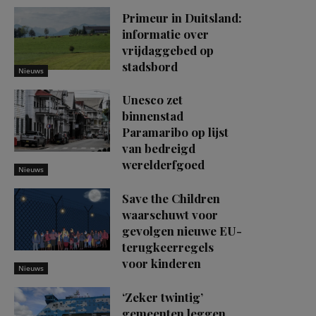
Primeur in Duitsland:
informatie over
vrijdaggebed op
stadsbord
Nieuws
Unesco zet
binnenstad
Paramaribo op lijst
van bedreigd
werelderfgoed
Nieuws
Save the Children
waarschuwt voor
gevolgen nieuwe EU-
terugkeerregels
voor kinderen
Nieuws
‘Zeker twintig’
gemeenten leggen