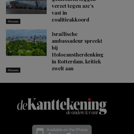
verzet tegen azc’s
vast in
coalitieakkoord
Nieuws
Israëlische
ambassadeur spreekt
bij
Holocaustherdenking
in Rotterdam, kritiek
zwelt aan
Nieuws