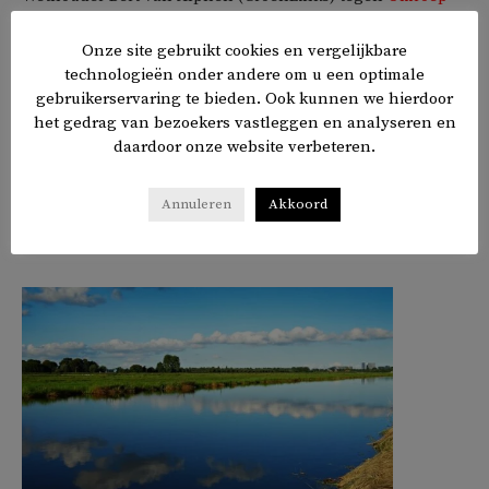
West
: ‘Discriminatie leeft nu sterker dan ooit, er is duidelijk
Onze site gebruikt cookies en vergelijkbare
een roep vanuit de samenleving om daar iets aan te doen.
technologieën onder andere om u een optimale
Dat kan je als overheid niet negeren, daar moeten we iets
gebruikerservaring te bieden. Ook kunnen we hierdoor
mee.’
het gedrag van bezoekers vastleggen en analyseren en
daardoor onze website verbeteren.
Annuleren
Akkoord
𝕏
f
in
✉
Delen