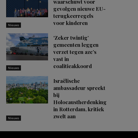
waarschuwt voor
gevolgen nieuwe EU-
terugkeerregels
voor kinderen
Nieuws
‘Zeker twintig’
gemeenten leggen
verzet tegen azc’s
vast in
coalitieakkoord
Nieuws
Israëlische
ambassadeur spreekt
bij
Holocaustherdenking
in Rotterdam, kritiek
zwelt aan
Nieuws