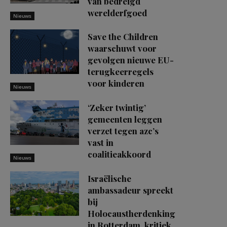
van bedreigd
werelderfgoed
Nieuws
Save the Children
waarschuwt voor
gevolgen nieuwe EU-
terugkeerregels
voor kinderen
Nieuws
‘Zeker twintig’
gemeenten leggen
verzet tegen azc’s
vast in
coalitieakkoord
Nieuws
Israëlische
ambassadeur spreekt
bij
Holocaustherdenking
in Rotterdam, kritiek