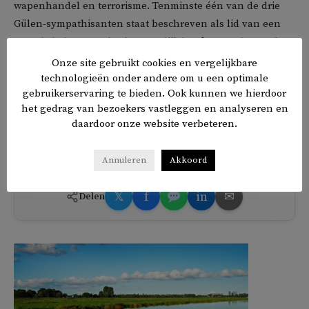
wapenhandel en terrorisme. Tenminste één van de drie
Gülen-sympathisanten staat beschreven als lid van een
terroristische organisatie. Mogelijk heeft Deutsche Bank
deze informatie gebruikt.
Onze site gebruikt cookies en vergelijkbare
technologieën onder andere om u een optimale
gebruikerservaring te bieden. Ook kunnen we hierdoor
De rekeningen van sommige Erdogan-tegenstanders zijn
het gedrag van bezoekers vastleggen en analyseren en
al gesloten door grote banken in andere landen, zoals
daardoor onze website verbeteren.
Groot-Brittannië en Nieuw-Zeeland.
Annuleren
Akkoord
𝕏
f
in
✉
Delen