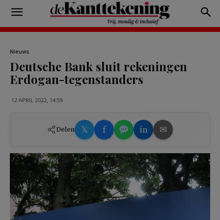
Nieuws
Deutsche Bank sluit rekeningen
Erdogan-tegenstanders
12 APRIL 2022, 14:59
𝕏
f
in
✉
Delen