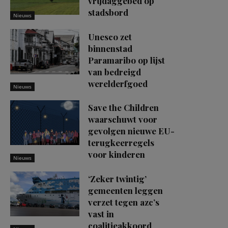
vrijdaggebed op
stadsbord
Nieuws
Unesco zet
binnenstad
Paramaribo op lijst
van bedreigd
werelderfgoed
Nieuws
Save the Children
waarschuwt voor
gevolgen nieuwe EU-
terugkeerregels
voor kinderen
Nieuws
‘Zeker twintig’
gemeenten leggen
verzet tegen azc’s
vast in
coalitieakkoord