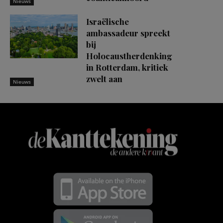
Nieuws
Israëlische
ambassadeur spreekt
bij
Holocaustherdenking
in Rotterdam, kritiek
zwelt aan
Nieuws