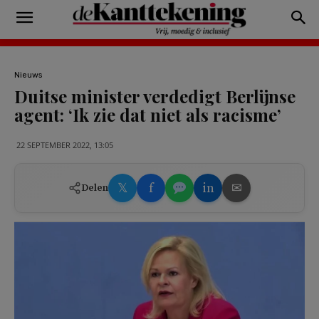
Nieuws
Duitse minister verdedigt Berlijnse
agent: ‘Ik zie dat niet als racisme’
22 SEPTEMBER 2022, 13:05
𝕏
f
in
✉
Delen