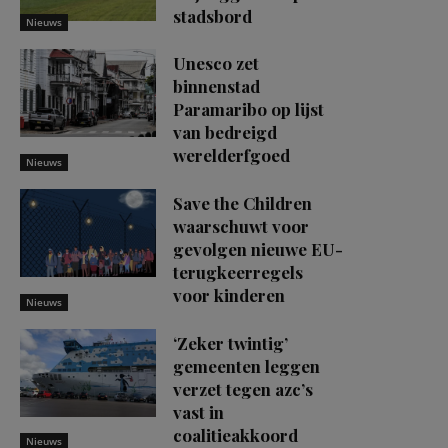
stadsbord
Nieuws
Unesco zet
binnenstad
Paramaribo op lijst
van bedreigd
werelderfgoed
Nieuws
Save the Children
waarschuwt voor
gevolgen nieuwe EU-
terugkeerregels
voor kinderen
Nieuws
‘Zeker twintig’
gemeenten leggen
verzet tegen azc’s
vast in
coalitieakkoord
Nieuws