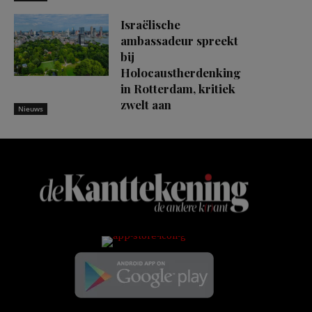
Israëlische
ambassadeur spreekt
bij
Holocaustherdenking
in Rotterdam, kritiek
zwelt aan
Nieuws