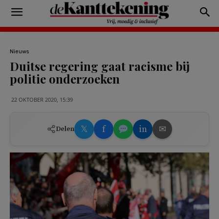
Nieuws
Duitse regering gaat racisme bij
politie onderzoeken
22 OKTOBER 2020, 15:39
𝕏
f
in
✉
Delen