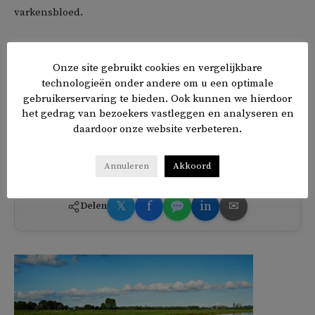
varkensbloed.
Eerder dit jaar leek het er op dat de moskee er dan
eindelijk toch zou komen, maar nu liggen twee onbekende
Onze site gebruikt cookies en vergelijkbare
technologieën onder andere om u een optimale
partijen dwars. Zij zijn naar de Raad van State gestapt, in
gebruikerservaring te bieden. Ook kunnen we hierdoor
de hoop dat die het besluit van de gemeenteraad
het gedrag van bezoekers vastleggen en analyseren en
terugdraait. Omdat de uitspraak pas in 2023 wordt
daardoor onze website verbeteren.
verwacht, betekent dit weer uitstel.
Annuleren
Akkoord
𝕏
f
in
✉
Delen