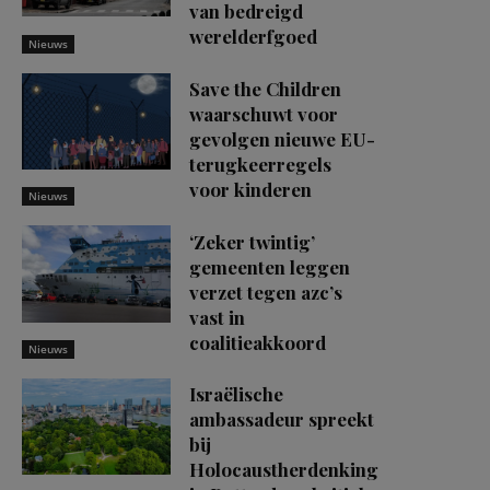
van bedreigd
werelderfgoed
Nieuws
Save the Children
waarschuwt voor
gevolgen nieuwe EU-
terugkeerregels
voor kinderen
Nieuws
‘Zeker twintig’
gemeenten leggen
verzet tegen azc’s
vast in
coalitieakkoord
Nieuws
Israëlische
ambassadeur spreekt
bij
Holocaustherdenking