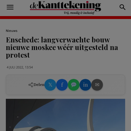
Nieuws
Enschede: langverwachte bouw
nieuwe moskee wéér uitgesteld na
protest
4 JULI 2022, 13:54
𝕏
f
in
✉
Delen