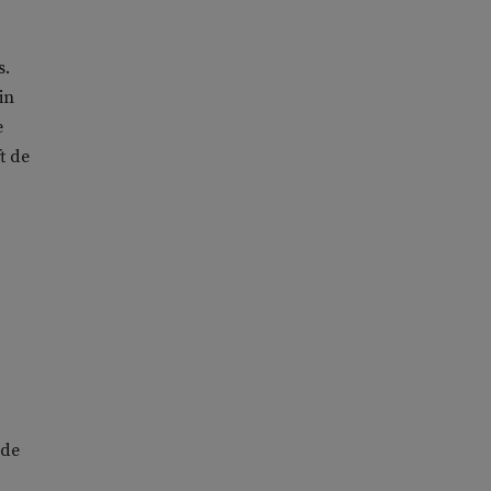
s.
in
e
t de
ide