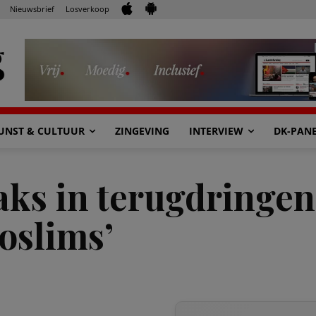
Nieuwsbrief
Losverkoop
UNST & CULTUUR
ZINGEVING
INTERVIEW
DK-PAN
aks in terugdringen
oslims’