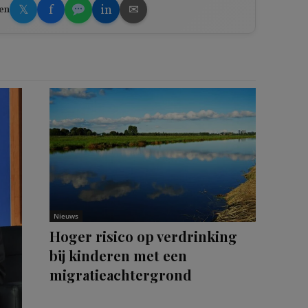
𝕏
f
in
✉
en
Nieuws
Hoger risico op verdrinking
bij kinderen met een
migratieachtergrond