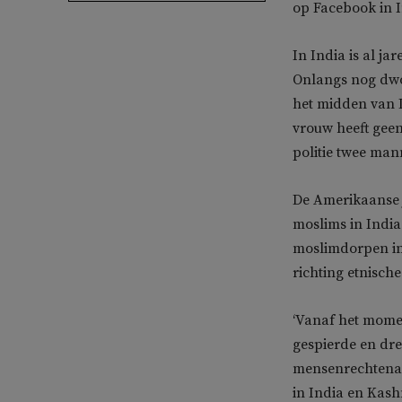
op Facebook in I
In India is al j
Onlangs nog dwo
het midden van 
vrouw heeft geen
politie twee man
De Amerikaanse 
moslims in India
moslimdorpen in 
richting etnische
‘Vanaf het mome
gespierde en dre
mensenrechtenac
in India en Kashmi