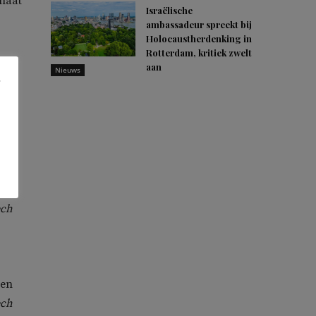
mhaat
Israëlische
ambassadeur spreekt bij
Holocaustherdenking in
Rotterdam, kritiek zwelt
aan
Nieuws
 en
ad
ech
 en
ech