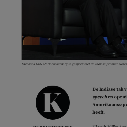
Facebook-CEO Mark Zuckerberg in gesprek met de Indiase premier Narend
De Indiase tak 
speech
en oprui
Amerikaanse p
heeft.