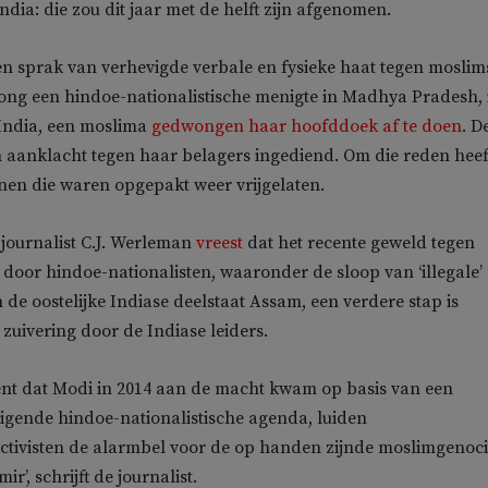
ndia: die zou dit jaar met de helft zijn afgenomen.
aren sprak van verhevigde verbale en fysieke haat tegen moslim
ng een hindoe-nationalistische menigte in Madhya Pradesh, 
India, een moslima
gedwongen haar hoofddoek af te doen
. D
 aanklacht tegen haar belagers ingediend. Om die reden heef
nen die waren opgepakt weer vrijgelaten.
journalist C.J. Werleman
vreest
dat het recente geweld tegen
 door hindoe-nationalisten, waaronder de sloop van ‘illegale’
de oostelijke Indiase deelstaat Assam, een verdere stap is
 zuivering door de Indiase leiders.
nt dat Modi in 2014 aan de macht kwam op basis van een
igende hindoe-nationalistische agenda, luiden
tivisten de alarmbel voor de op handen zijnde moslimgenoc
r’, schrijft de journalist.