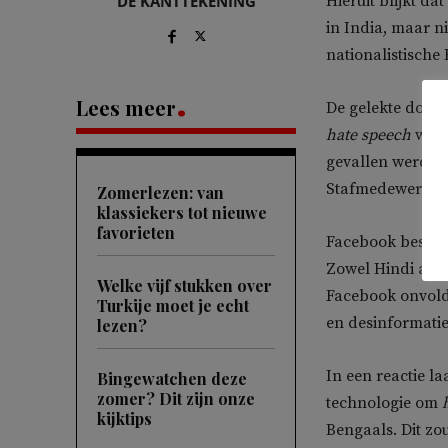
DE KANTTEKENING
Hieruit blijkt d
in India, maar n
nationalistische
Lees meer
De gelekte docu
hate speech
waar
gevallen werden 
Stafmedewerkers
Zomerlezen: van
klassiekers tot nieuwe
favorieten
Facebook bescho
Zowel Hindi als 
Welke vijf stukken over
Facebook onvold
Turkije moet je echt
en desinformatie
lezen?
In een reactie l
Bingewatchen deze
zomer? Dit zijn onze
technologie om
kijktips
Bengaals. Dit zo