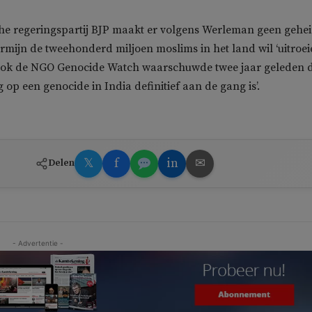
che regeringspartij BJP maakt er volgens Werleman geen gehe
ermijn de tweehonderd miljoen moslims in het land wil ‘uitroe
. Ook de NGO Genocide Watch waarschuwde twee jaar geleden 
 op een genocide in India definitief aan de gang is’.
𝕏
f
in
✉
Delen
- Advertentie -