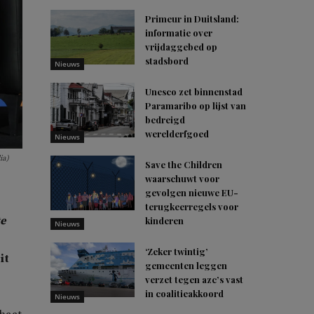
Primeur in Duitsland:
informatie over
vrijdaggebed op
stadsbord
Nieuws
Unesco zet binnenstad
Paramaribo op lijst van
bedreigd
werelderfgoed
Nieuws
ia)
Save the Children
waarschuwt voor
gevolgen nieuwe EU-
terugkeerregels voor
e
kinderen
Nieuws
‘Zeker twintig’
it
gemeenten leggen
verzet tegen azc’s vast
in coalitieakkoord
Nieuws