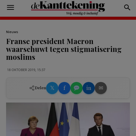
Nieuws
Franse president Macron
waarschuwt tegen stigmatisering
moslims
18 OKTOBER 2019, 15:37
𝕏
f
in
✉
Delen