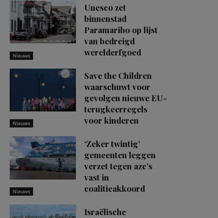
Unesco zet
binnenstad
Paramaribo op lijst
van bedreigd
werelderfgoed
Nieuws
Save the Children
waarschuwt voor
gevolgen nieuwe EU-
terugkeerregels
voor kinderen
Nieuws
‘Zeker twintig’
gemeenten leggen
verzet tegen azc’s
vast in
coalitieakkoord
Nieuws
Israëlische