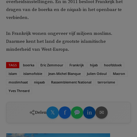
overheidsinstellingen. En in 2011 besloot Frankrijk het
dragen van de boerka en de niqaab in het openbaar te
verbieden.
In Frankrijk wonen ongeveer vijf miljoen moslims.
Daarmee kent het land de grootste islamitische
minderheid van West-Europa.
TAGS
boerka
Eric Zemmour
Frankrijk
hijab
hoofddoek
islam
islamofobie
Jean-Michel Blanque
Julien Odoul
Macron
moslimhaat
niqaab
Rassemblement National
terrorisme
Yves Threard
𝕏
f
in
✉
Delen