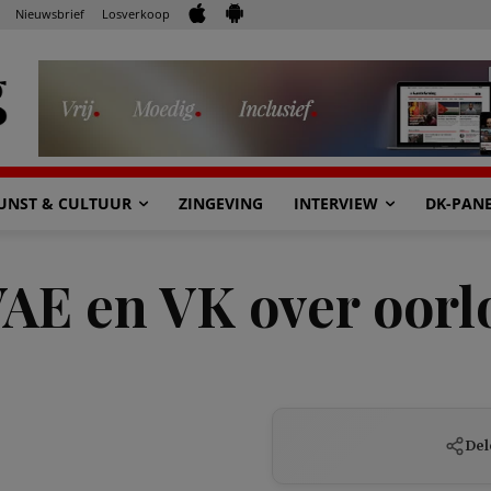
Nieuwsbrief
Losverkoop
UNST & CULTUUR
ZINGEVING
INTERVIEW
DK-PAN
VAE en VK over oorl
Del