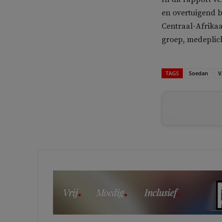
en overtuigend b
Centraal-Afrikaa
groep, medeplich
TAGS
Soedan
V