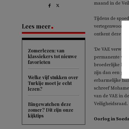
maand in de Vei
Tijdens de spoed
Lees meer
vertegenwoordig
ontkent deze bes
‘De VAE verwerp
Zomerlezen: van
klassiekers tot nieuwe
permanente vert
favorieten
broederlijke bet
zijn dan een pog
Welke vijf stukken over
erbarmelijke hum
Turkije moet je echt
schreef M
ohame
lezen?
van de VAE in de
Veiligheidsraad.
Bingewatchen deze
zomer? Dit zijn onze
kijktips
Oorlog in Soed