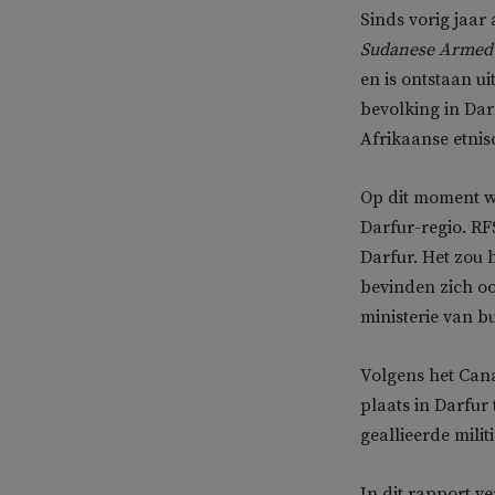
Sinds vorig jaar 
Sudanese Armed
en is ontstaan u
bevolking in Darf
Afrikaanse etnis
Op dit moment w
Darfur-regio. RF
Darfur. Het zou
bevinden zich oo
ministerie van b
Volgens het Can
plaats in Darfur
geallieerde milit
In dit rapport v