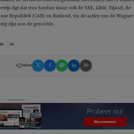
ewijs ligt dat was Soedan maar ook de VAE, Libië, Tsjaad, de
nse Republiek (CAR) en Rusland, via de acties van de Wagner
tig zijn aan de genocide.
AE
VK
𝕏
f
in
✉
Delen
- Advertentie -