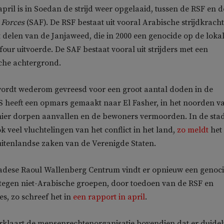
april is in Soedan de strijd weer opgelaaid, tussen de RSF en d
 Forces
(SAF). De RSF bestaat uit vooral Arabische strijdkrach
it delen van de Janjaweed, die in 2000 een genocide op de loka
our uitvoerde. De SAF bestaat vooral uit strijders met een
che achtergrond.
ordt wederom gevreesd voor een groot aantal doden in de
S heeft een opmars gemaakt naar El Fasher, in het noorden v
 hier dorpen aanvallen en de bewoners vermoorden. In de sta
k veel vluchtelingen van het conflict in het land,
zo meldt
het
uitenlandse zaken van de Verenigde Staten.
adese Raoul Wallenberg Centrum vindt er opnieuw een genoc
 tegen niet-Arabische groepen, door toedoen van de RSF en
ies, zo schreef het in
een rapport in april
.
erklaart de mensenrechtenorganisatie bovendien dat er duidel