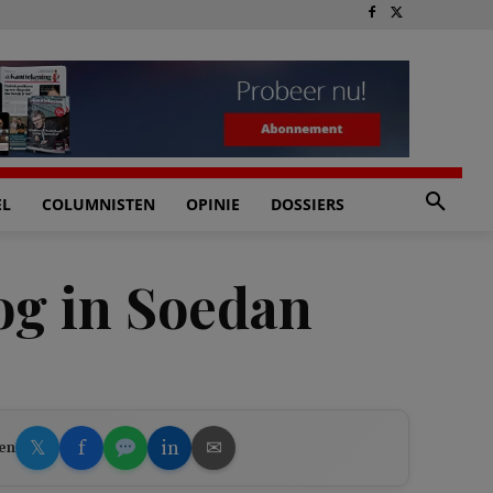
EL
COLUMNISTEN
OPINIE
DOSSIERS
og in Soedan
𝕏
f
in
✉
en