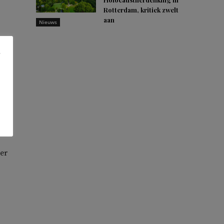
Rotterdam, kritiek zwelt
aan
Nieuws
E
de
 te
er