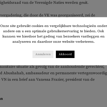
ligheidsraad van de Verenigde Naties werden geuit.
vergadering, die door de VK was georganiseerd, zei de
er van Soedan dat de VAE steun verleende aan de RSF. De VA
Onze site gebruikt cookies en vergelijkbare technologieën onder
chuldiging.
andere om u een optimale gebruikerservaring te bieden. Ook
kunnen we hierdoor het gedrag van bezoekers vastleggen en
en ondubbelzinnig de ongegronde beschuldigingen van de
analyseren en daardoor onze website verbeteren.
egenwoordiger van Soedan. Deze zijn met de al lang bestaan
rekkingen tussen onze twee landen, en lijken helaas niets meer
Annuleren
Akkoord
ing om de aandacht af te leiden van het conflict en de
anitaire situatie als gevolg van de aanhoudende gevechten’,
d Abushahab, ambassadeur en permanente vertegenwoordig
 VN in een brief aan Vanessa Frazier, president van de
an