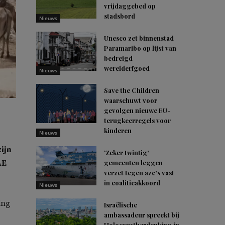
vrijdaggebed op
stadsbord
Nieuws
Unesco zet binnenstad
Paramaribo op lijst van
bedreigd
werelderfgoed
Nieuws
Save the Children
waarschuwt voor
gevolgen nieuwe EU-
terugkeerregels voor
kinderen
Nieuws
ijn
‘Zeker twintig’
AE
gemeenten leggen
verzet tegen azc’s vast
in coalitieakkoord
Nieuws
ing
Israëlische
ambassadeur spreekt bij
Holocaustherdenking in