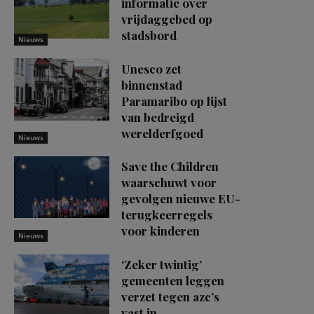
informatie over
vrijdaggebed op
stadsbord
Nieuws
Unesco zet
binnenstad
Paramaribo op lijst
van bedreigd
werelderfgoed
Nieuws
Save the Children
waarschuwt voor
gevolgen nieuwe EU-
terugkeerregels
voor kinderen
Nieuws
‘Zeker twintig’
gemeenten leggen
verzet tegen azc’s
vast in