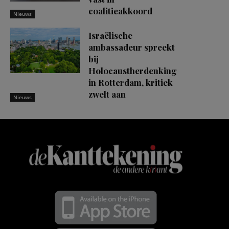
coalitieakkoord
Nieuws
Israëlische
ambassadeur spreekt
bij
Holocaustherdenking
in Rotterdam, kritiek
zwelt aan
Nieuws