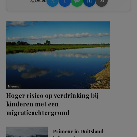
𝕏
f
in
✉
Delen
Nieuws
Hoger risico op verdrinking bij
kinderen met een
migratieachtergrond
Primeur in Duitsland: