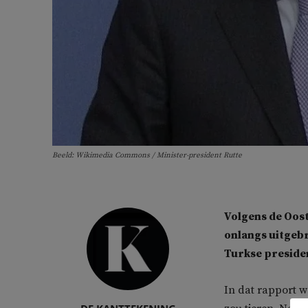
Beeld: Wikimedia Commons / Minister-president Rutte
Volgens de Oos
onlangs uitgeb
Turkse preside
In dat rapport w