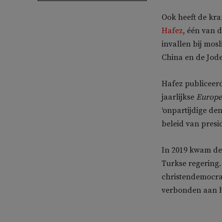
Ook heeft de kra
Hafez
, één van 
invallen bij mos
China en de Jode
Hafez publiceer
jaarlijkse
Europ
‘onpartijdige den
beleid van presi
In 2019 kwam de 
Turkse regering. 
christendemocrat
verbonden aan 