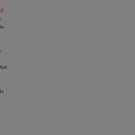
id
z
in
t
 het
de