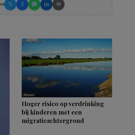
𝕏
f
in
✉
en
Nieuws
Hoger risico op verdrinking
bij kinderen met een
migratieachtergrond