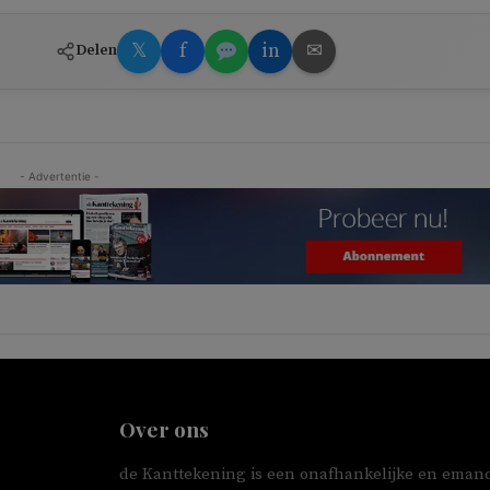
𝕏
f
in
✉
Delen
- Advertentie -
Over ons
de Kanttekening is een onafhankelijke en emanc