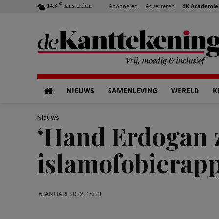
C
Abonneren
Adverteren
dK Academie
14.3
Amsterdam
NIEUWS
SAMENLEVING
WERELD
K
Nieuws
‘Hand Erdogan 
islamofobierapp
6 JANUARI 2022, 18:23