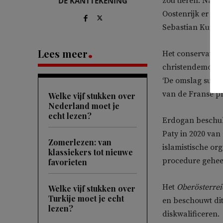
DE KANTTEKENING
zou tieren. Naas
Oostenrijk er st
Sebastian Kurz 
Lees meer
Het conservatie
christendemocrati
‘De omslag sugger
van de Franse pr
Welke vijf stukken over
Nederland moet je
echt lezen?
Erdogan beschul
Paty in 2020 van
Zomerlezen: van
islamistische org
klassiekers tot nieuwe
procedure geheel
favorieten
Het
Oberösterrei
Welke vijf stukken over
Turkije moet je echt
en beschouwt dit
lezen?
diskwalificeren.