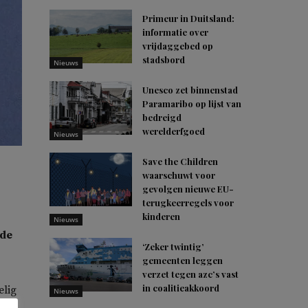
Primeur in Duitsland:
informatie over
vrijdaggebed op
stadsbord
Nieuws
Unesco zet binnenstad
Paramaribo op lijst van
bedreigd
werelderfgoed
Nieuws
Save the Children
waarschuwt voor
gevolgen nieuwe EU-
terugkeerregels voor
kinderen
Nieuws
 de
‘Zeker twintig’
gemeenten leggen
verzet tegen azc’s vast
in coalitieakkoord
elig
Nieuws