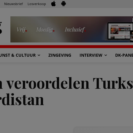
Nieuwsbrief
Losverkoop
UNST & CULTUUR
ZINGEVING
INTERVIEW
DK-PAN
n veroordelen Turk
rdistan