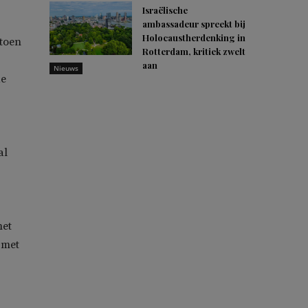
Israëlische
ambassadeur spreekt bij
Holocaustherdenking in
 toen
Rotterdam, kritiek zwelt
aan
Nieuws
de
al
met
 met