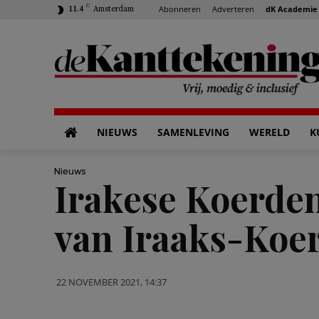
C
Abonneren
Adverteren
dK Academie
11.4
Amsterdam
NIEUWS
SAMENLEVING
WERELD
K
Nieuws
Irakese Koerde
van Iraaks-Koe
22 NOVEMBER 2021, 14:37