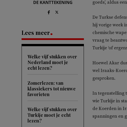
DE KANTTEKENING
goeds’, aldus e
De Turkse defensi
hij vorige week 
Lees meer
chemische wapens
vraag te beantwoo
Turkije ‘of ergen
Welke vijf stukken over
Nederland moet je
Hoewel Akar dus 
echt lezen?
wel Iraaks-Koer
gesproken.
Zomerlezen: van
klassiekers tot nieuwe
In tegenstelling
favorieten
wie Turkije in s
de Koerden in Ir
Welke vijf stukken over
Turkije moet je echt
spanningen en ge
lezen?