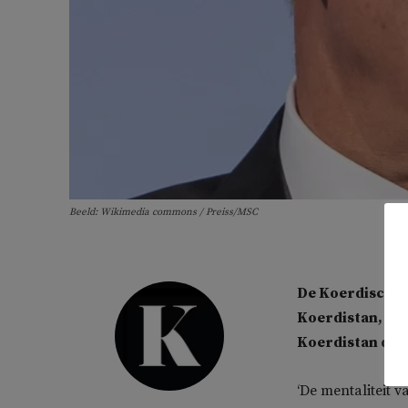
Beeld: Wikimedia commons / Preiss/MSC
De Koerdische A
Koerdistan, ver
Koerdistan door
‘De mentaliteit v