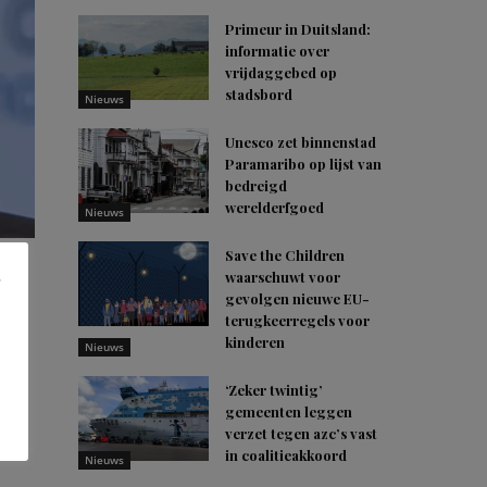
Primeur in Duitsland:
informatie over
vrijdaggebed op
stadsbord
Nieuws
Unesco zet binnenstad
Paramaribo op lijst van
bedreigd
werelderfgoed
Nieuws
Save the Children
waarschuwt voor
gevolgen nieuwe EU-
terugkeerregels voor
kinderen
Nieuws
‘Zeker twintig’
gemeenten leggen
verzet tegen azc’s vast
in coalitieakkoord
Nieuws