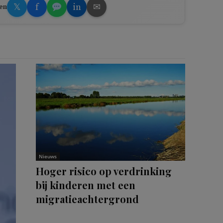
𝕏
f
in
✉
en
Nieuws
Hoger risico op verdrinking
bij kinderen met een
migratieachtergrond