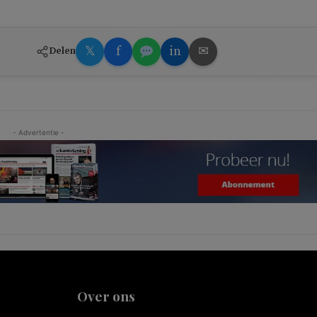
𝕏
f
in
✉
Delen
- Advertentie -
Over ons