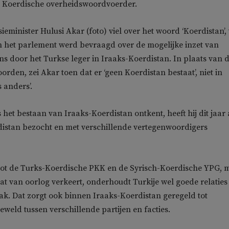
en Koerdische overheidswoordvoerder.
eminister Hulusi Akar (foto) viel over het woord ‘Koerdistan’,
in het parlement werd bevraagd over de mogelijke inzet van
 door het Turkse leger in Iraaks-Koerdistan. In plaats van 
rden, zei Akar toen dat er ‘geen Koerdistan bestaat’, niet in
s anders’.
het bestaan van Iraaks-Koerdistan ontkent, heeft hij dit jaar 
distan bezocht en met verschillende vertegenwoordigers
 tot de Turks-Koerdische PKK en de Syrisch-Koerdische YPG, 
taat van oorlog verkeert, onderhoudt Turkije wel goede relaties
ak. Dat zorgt ook binnen Iraaks-Koerdistan geregeld tot
weld tussen verschillende partijen en facties.