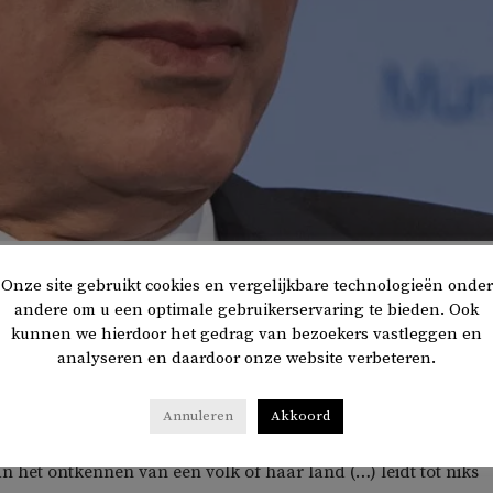
Onze site gebruikt cookies en vergelijkbare technologieën onder
andere om u een optimale gebruikerservaring te bieden. Ook
kunnen we hierdoor het gedrag van bezoekers vastleggen en
utonome Regio binnen Irak, beter bekend als Iraaks-
analyseren en daardoor onze website verbeteren.
oordeelt de ontkenning van het bestaan van Iraaks-
 Turkije. Dat schrijft de Turkse nieuwssite
Duvar
.
Annuleren
Akkoord
an het ontkennen van een volk of haar land (…) leidt tot niks