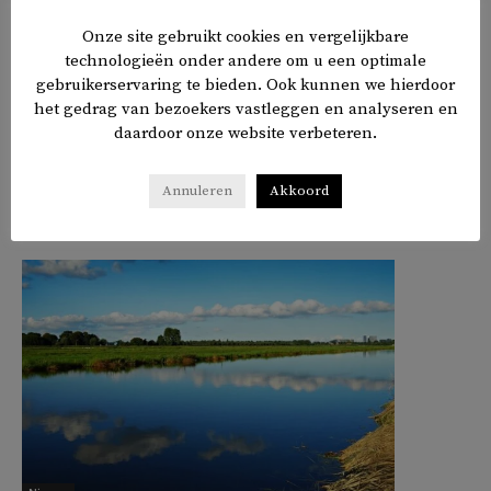
Onze site gebruikt cookies en vergelijkbare
technologieën onder andere om u een optimale
gebruikerservaring te bieden. Ook kunnen we hierdoor
het gedrag van bezoekers vastleggen en analyseren en
TAGS
Gaza
daardoor onze website verbeteren.
𝕏
f
in
✉
Delen
Annuleren
Akkoord