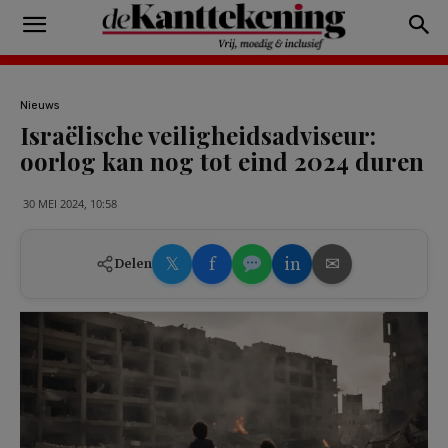
Nieuws
Israëlische veiligheidsadviseur:
oorlog kan nog tot eind 2024 duren
30 MEI 2024, 10:58
𝕏
f
in
✉
Delen