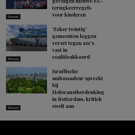
gevolgen nieuwe EU-
terugkeerregels
voor kinderen
Nieuws
‘Zeker twintig’
gemeenten leggen
verzet tegen azc’s
vast in
coalitieakkoord
Nieuws
Israëlische
ambassadeur spreekt
bij
Holocaustherdenking
in Rotterdam, kritiek
zwelt aan
Nieuws