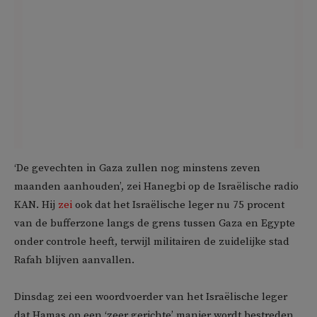
‘De gevechten in Gaza zullen nog minstens zeven
maanden aanhouden’, zei Hanegbi op de Israëlische radio
KAN. Hij
zei
ook dat het Israëlische leger nu 75 procent
van de bufferzone langs de grens tussen Gaza en Egypte
onder controle heeft, terwijl militairen de zuidelijke stad
Rafah blijven aanvallen.
Dinsdag zei een woordvoerder van het Israëlische leger
dat Hamas op een ‘zeer gerichte’ manier wordt bestreden