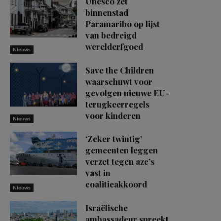
Unesco zet
binnenstad
Paramaribo op lijst
van bedreigd
werelderfgoed
Nieuws
Save the Children
waarschuwt voor
gevolgen nieuwe EU-
terugkeerregels
voor kinderen
Nieuws
‘Zeker twintig’
gemeenten leggen
verzet tegen azc’s
vast in
coalitieakkoord
Nieuws
Israëlische
ambassadeur spreekt