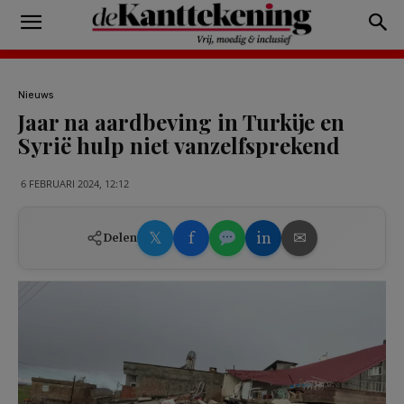
Nieuws
Jaar na aardbeving in Turkije en
Syrië hulp niet vanzelfsprekend
6 FEBRUARI 2024, 12:12
𝕏
f
in
✉
Delen