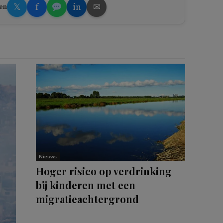
𝕏
f
in
✉
en
Nieuws
Hoger risico op verdrinking
bij kinderen met een
migratieachtergrond