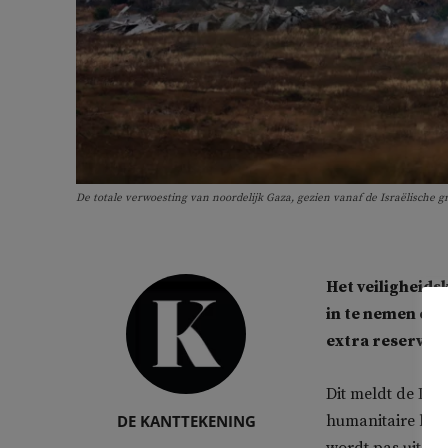
De totale verwoesting van noordelijk Gaza, gezien vanaf de Israëlische
Het veiligheids
in te nemen en 
extra reservist
Dit meldt de Dui
DE KANTTEKENING
humanitaire hulp