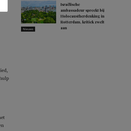
Israëlische
,
ambassadeur spreekt bij
Holocaustherdenking in
Rotterdam, kritiek zwelt
aan
Nieuws
ied,
 hulp
met
en