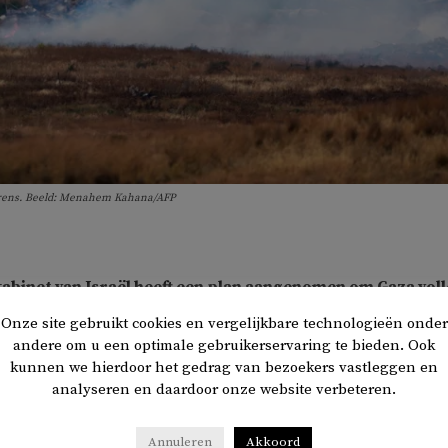
 grens. Beeld: Menahem Kahana/AFP
kabinet van Israël heeft een plan aangenomen om Gaza vol
de bezetting officieel te maken. Hiervoor zijn tienduizend
Onze site gebruikt cookies en vergelijkbare technologieën onder
en nodig.
andere om u een optimale gebruikerservaring te bieden. Ook
kunnen we hierdoor het gedrag van bezoekers vastleggen en
analyseren en daardoor onze website verbeteren.
tse krant
Welt
. Het plan bevat ook een manier om voedsel- en
 te hervatten zonder betrokkenheid van Hamas. Het offensie
Annuleren
Akkoord