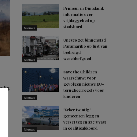
Primeur in Duitsland:
informatie over
vrijdaggebed op
stadsbord
Nieuws
Unesco zet binnenstad
Paramaribo op lijst van
bedreigd
werelderfgoed
Nieuws
Save the Children
waarschuwt voor
gevolgen nieuwe EU-
ledig
terugkeerregels voor
en
kinderen
Nieuws
‘Zeker twintig’
gemeenten leggen
verzet tegen azc’s vast
in coalitieakkoord
f
Nieuws