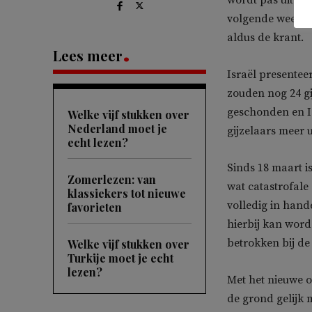
wordt pas uitge
volgende week. T
aldus de krant.
Lees meer
Israël presenteer
zouden nog 24 gi
geschonden en Is
Welke vijf stukken over
Nederland moet je
gijzelaars meer u
echt lezen?
Sinds 18 maart i
Zomerlezen: van
wat catastrofale
klassiekers tot nieuwe
volledig in han
favorieten
hierbij kan word
betrokken bij d
Welke vijf stukken over
Turkije moet je echt
lezen?
Met het nieuwe o
de grond gelijk 