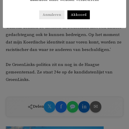
Mensen met een ander geluid of een andere opinie zitten
Annuleren
Akkoord
in Turkije nu veelal achter de tralies, ziet ook Ates.
‘Daarom denken ze mensen in Nederland met een andere
gedachtegang ook te kunnen bedreigen. Op het moment
dat mijn Koerdische identiteit naar voren komt, worden ze
racistischer dan waar ze anderen van beschuldigen.’
De GroenLinks-politica zit nu nog in de Haagse
gemeenteraad. Ze staat 24e op de kandidatenlijst van
GroenLinks.
𝕏
f
in
✉
Delen