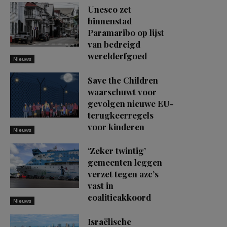
Unesco zet
binnenstad
Paramaribo op lijst
van bedreigd
werelderfgoed
Nieuws
Save the Children
waarschuwt voor
gevolgen nieuwe EU-
terugkeerregels
voor kinderen
Nieuws
‘Zeker twintig’
gemeenten leggen
verzet tegen azc’s
vast in
coalitieakkoord
Nieuws
Israëlische