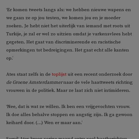
‘Er komen tweets langs als: we hebben nieuwe wapens en
we gaan ze op jou testen, we komen jou en je moeder
zoeken. Je hebt niet het uiterlijk van iemand met roots uit
Turkije, je zal er wel zo uitzien omdat je varkensvlees hebt
gegeten. Het gaat van discriminerende en racistische
opmerkingen tot bedreigingen. Het gaat echt alle kanten
op.’
Ates staat zelfs in de
toplijst
uit een recent onderzoek door
de Groene Amsterdammer
naar de vele haattweets richting
vrouwen in de politiek. Maar ze laat zich niet intimideren.
‘Nee, dat is wat ze willen. Ik ben een vrijgevochten vrouw.
Ik doe alles behalve stoppen en angstig zijn. Ik ga gewoon
keihard door. (…) Wen er maar aan.’
Serpil Ates kreeg vorige maand extra veel haatberichten