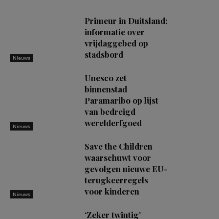
Primeur in Duitsland:
informatie over
vrijdaggebed op
stadsbord
Nieuws
Unesco zet
binnenstad
Paramaribo op lijst
van bedreigd
werelderfgoed
Nieuws
Save the Children
waarschuwt voor
gevolgen nieuwe EU-
terugkeerregels
voor kinderen
Nieuws
‘Zeker twintig’