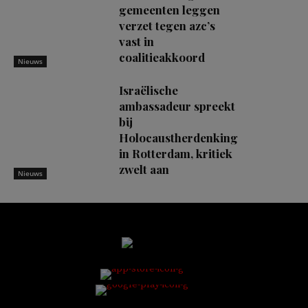
gemeenten leggen
verzet tegen azc’s
vast in
coalitieakkoord
Nieuws
Israëlische
ambassadeur spreekt
bij
Holocaustherdenking
in Rotterdam, kritiek
zwelt aan
Nieuws