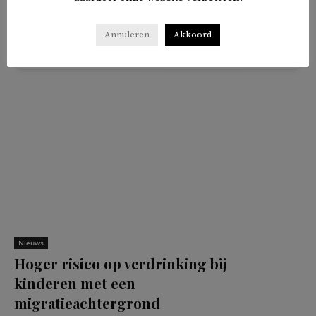
Annuleren
Akkoord
𝕏
f
in
✉
Delen
Nieuws
Hoger risico op verdrinking bij
kinderen met een
migratieachtergrond