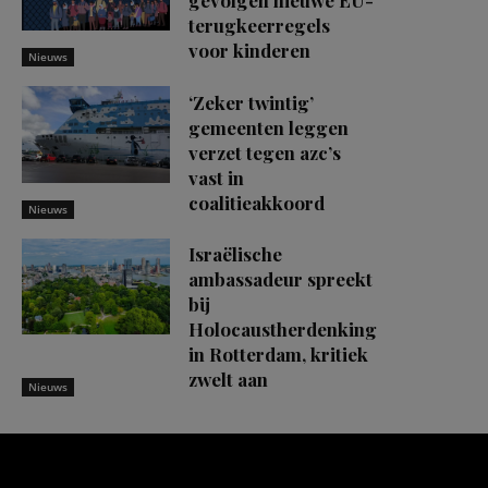
terugkeerregels
voor kinderen
Nieuws
‘Zeker twintig’
gemeenten leggen
verzet tegen azc’s
vast in
coalitieakkoord
Nieuws
Israëlische
ambassadeur spreekt
bij
Holocaustherdenking
in Rotterdam, kritiek
zwelt aan
Nieuws