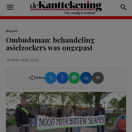
Nieuws
Ombudsman: behandeling
asielzoekers was ongepast
25 APRIL 2024, 12:43
𝕏
f
in
✉
Delen