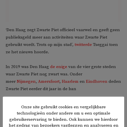
‘Den Haag zegt Zwarte Piet officieel vaarwel en geeft geen
publieksgeld meer aan activiteiten waar Zwarte Piet
gebruikt wordt. Trots op mijn stad’,
twitterde
Tseggai toen
ze het nieuws hoorde.
In 2019 was Den Haag
de enige
van de vier grote steden
waar Zwarte Piet nog zwart was. Onder
meer
Nijmegen
,
Amersfoort
,
Haarlem
en
Eindhoven
deden
Zwarte Piet eerder dit jaar in de ban
Onze site gebruikt cookies en vergelijkbare
technologieën onder andere om u een optimale
𝕏
f
in
✉
Delen
gebruikerservaring te bieden. Ook kunnen we hierdoor
het gedrag van bezoekers vastleggen en analyseren en