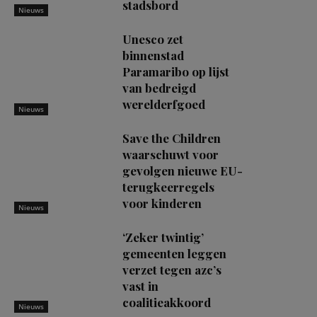
stadsbord
Nieuws
Unesco zet
binnenstad
Paramaribo op lijst
van bedreigd
werelderfgoed
Nieuws
Save the Children
waarschuwt voor
gevolgen nieuwe EU-
terugkeerregels
voor kinderen
Nieuws
‘Zeker twintig’
gemeenten leggen
verzet tegen azc’s
vast in
coalitieakkoord
Nieuws