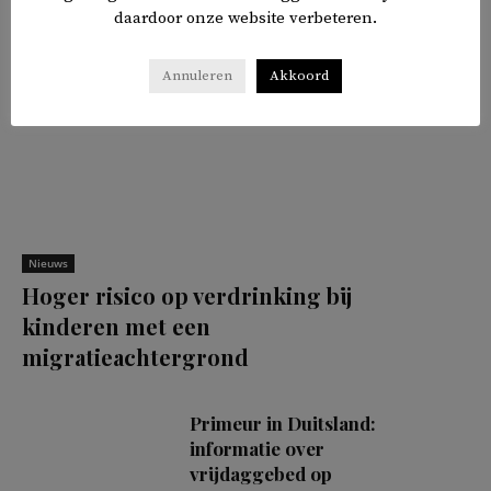
daardoor onze website verbeteren.
Annuleren
Akkoord
Nieuws
Hoger risico op verdrinking bij
kinderen met een
migratieachtergrond
Primeur in Duitsland:
informatie over
vrijdaggebed op