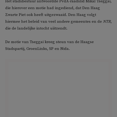
Het stadsbestuur antwoordde PvdA-raadslid Mikal Tseggai,
die hierover een motie had ingediend, dat Den Haag
Zwarte Piet ook heeft uitgezwaaid. Den Haag volgt
hiermee het beleid van veel andere gemeentes en de
NTR
,
die de landelijke intocht uiitzendt.
De motie van Tseggai kreeg steun van de Haagse
Stadspartij, GroenLinks, SP en Nida.