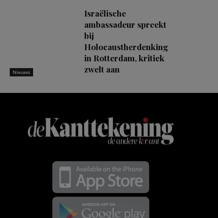
Israëlische
ambassadeur spreekt
bij
Holocaustherdenking
in Rotterdam, kritiek
zwelt aan
Nieuws