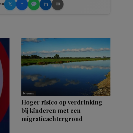
𝕏
f
in
✉
en
Nieuws
Hoger risico op verdrinking
bij kinderen met een
migratieachtergrond