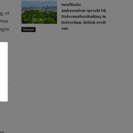
Israëlische
ambassadeur spreekt bij
g, er
Holocaustherdenking in
 van
Rotterdam, kritiek zwelt
aan
angen
Nieuws
van
tuur
n
en