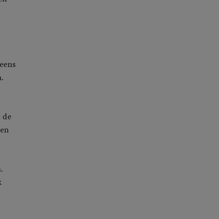
 eens
.
t
de
een
.
k