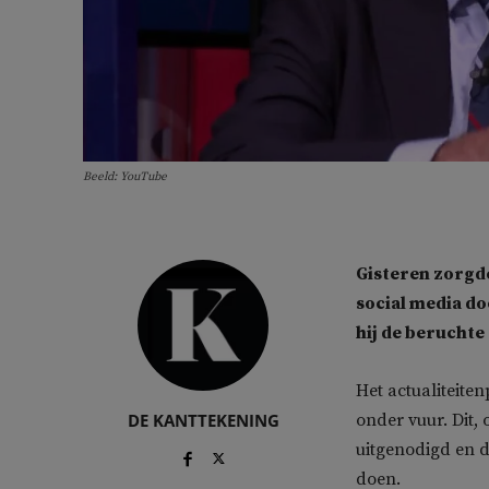
Beeld: YouTube
Gisteren zorgd
social media d
hij de beruchte
Het actualitei
DE KANTTEKENING
onder vuur. Dit, 
uitgenodigd en d
doen.