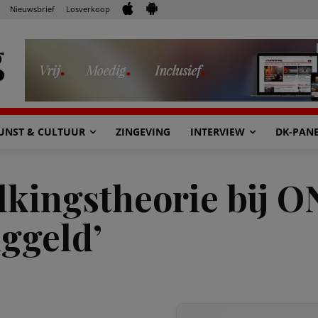
Nieuwsbrief
Losverkoop
UNST & CULTUUR
ZINGEVING
INTERVIEW
DK-PAN
kingstheorie bij O
nggeld’