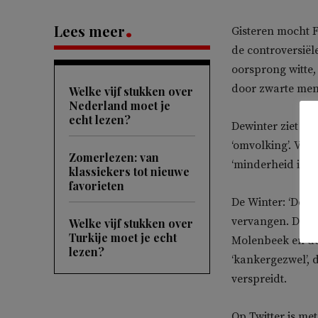
Lees meer
Gisteren mocht F
de controversiël
oorsprong witte,
door zwarte men
Welke vijf stukken over
Nederland moet je
echt lezen?
Dewinter ziet mu
‘omvolking’. Vo
Zomerlezen: van
‘minderheid in e
klassiekers tot nieuwe
favorieten
De Winter: ‘De i
vervangen. Dat is
Welke vijf stukken over
Turkije moet je echt
Molenbeek en de 
lezen?
‘kankergezwel’, d
verspreidt.
Op Twitter is me