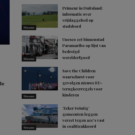
Primeur in Duitsland:
informatie over
vrijdaggebed op
stadsbord
Nieuws
Unesco zet binnenstad
Paramaribo op lijst van
bedreigd
werelderfgoed
Nieuws
Save the Children
waarschuwt voor
gevolgen nieuwe EU-
de
terugkeerregels voor
kinderen
Nieuws
‘Zeker twintig’
gemeenten leggen
verzet tegen azc’s vast
in coalitieakkoord
Nieuws