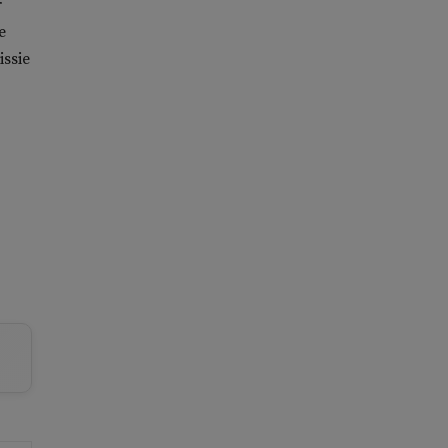
r
e
issie