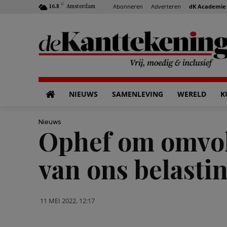
C
Abonneren
Adverteren
dK Academie
16.8
Amsterdam
NIEUWS
SAMENLEVING
WERELD
K
Nieuws
Ophef om omvol
van ons belasti
11 MEI 2022, 12:17