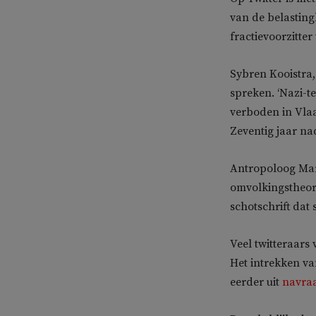
van de belasting
fractievoorzitt
Sybren Kooistra
spreken. ‘Nazi-t
verboden in Vla
Zeventig jaar nad
Antropoloog Mart
omvolkingstheor
schotschrift dat 
Veel twitteraars
Het intrekken va
eerder uit
navra