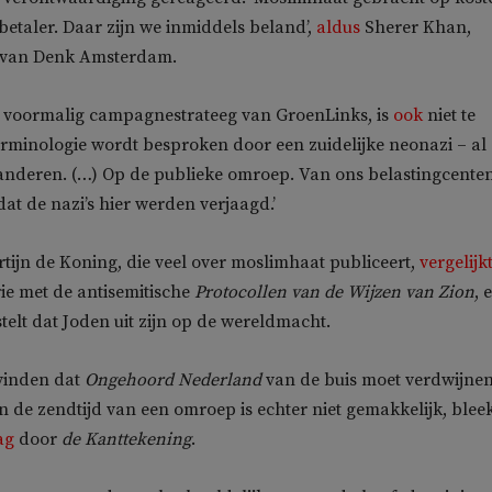
betaler. Daar zijn we inmiddels beland’,
aldus
Sherer Khan,
er van Denk Amsterdam.
, voormalig campagnestrateeg van GroenLinks, is
ook
niet te
erminologie wordt besproken door een zuidelijke neonazi – al
anderen. (…) Op de publieke omroep. Van ons belastingcenten
at de nazi’s hier werden verjaagd.’
ijn de Koning, die veel over moslimhaat publiceert,
vergelijk
ie met de antisemitische
Protocollen van de Wijzen van Zion
, 
stelt dat Joden uit zijn op de wereldmacht.
 vinden dat
Ongehoord Nederland
van de buis moet verdwijnen
n de zendtijd van een omroep is echter niet gemakkelijk, blee
ag
door
de Kanttekening
.