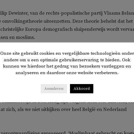
ilip Dewinter, van de rechts-populistische partij Vlaams Belan
e omvolkingstheorie uiteenzetten. Deze theorie behelst dat het
 christelijke Europa demografisch sluipenderwijs wordt verv
sen en moslims.
lticulturele wijken als het Brusselse Molenbeek als het bewijs 
Onze site gebruikt cookies en vergelijkbare technologieën onder
andere om u een optimale gebruikerservaring te bieden. Ook
lgens Dewinter worden autochtone Europeanen straks een
kunnen we hierdoor het gedrag van bezoekers vastleggen en
igen land’ en wordt Europa straks ‘Eurabia’.
analyseren en daardoor onze website verbeteren.
slam is aan een opmars bezig en zal op termijn ons en onze cul
Annuleren
Akkoord
 de omvolking. Het is gewoon een vaststelling.’ Wijken als
Schilderswijk in Den Haag zijn volgens hem een ‘inktvlek’, ee
at zich, als we niet uitkijken over heel België en Nederland
t verontwaardiging gereageerd. ‘Moslimhaat gebracht op kost