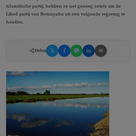
islamitische partij, hebben ze net genoeg zetels om de
Likud-partij van Netanyahu uit een volgende regering te
houden.
𝕏
f
in
✉
Delen
Nieuws