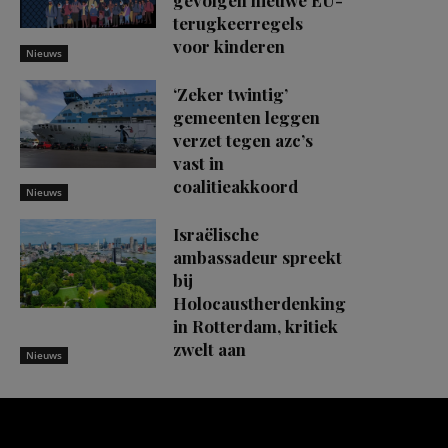
gevolgen nieuwe EU-
terugkeerregels
voor kinderen
Nieuws
‘Zeker twintig’
gemeenten leggen
verzet tegen azc’s
vast in
coalitieakkoord
Nieuws
Israëlische
ambassadeur spreekt
bij
Holocaustherdenking
in Rotterdam, kritiek
zwelt aan
Nieuws