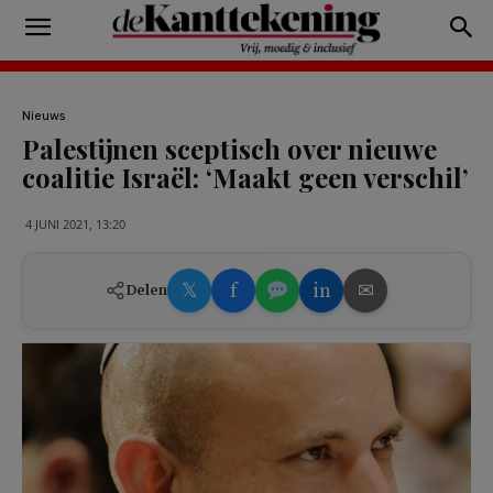
Nieuws
Palestijnen sceptisch over nieuwe
coalitie Israël: ‘Maakt geen verschil’
4 JUNI 2021, 13:20
𝕏
f
in
✉
Delen