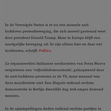
In de Verenigde Staten is er nu een massale anti-
lockdown-protestbeweging, die zich moreel gesteund weet
door president Donald Trump. Maar in Europa blijft een
soortgelijke beweging uit. Er zijn alleen hier en daar wat
incidenten, schrijft
Politico
.
Zo organiseerden Italiaanse neofascisten van Forza Nuova
eergisteren een ‘vrijheidsdemonstratie’, geïnspireerd door
de anti-lockdown protesten in de VS, maar massaal was
deze manifestatie niet. Een illegale radicaal-rechtse
demonstratie in Berlijn diezelfde dag trok amper duizend
mensen.
In de opiniepeilingen deden radicaal-rechtse partijen in