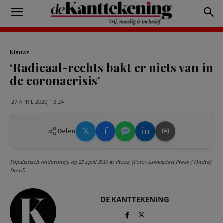
Nieuws
‘Radicaal-rechts bakt er niets van in
de coronacrisis’
27 APRIL 2020, 13:24
𝕏
f
in
✉
Delen
Populistisch onderonsje op 25 april 2019 in Praag (Foto: Associated Press / Ondrej
Deml)
DE KANTTEKENING