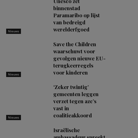
Unesco zet
binnenstad
Paramaribo op lijst
van bedreigd
werelderfgoed
Nieuws
Save the Children
waarschuwt voor
gevolgen nieuwe EU-
terugkeerregels
voor kinderen
Nieuws
‘Zeker twintig’
gemeenten leggen
verzet tegen azc’s
vast in
coalitieakkoord
Nieuws
Israëlische
ambassadeur spreekt