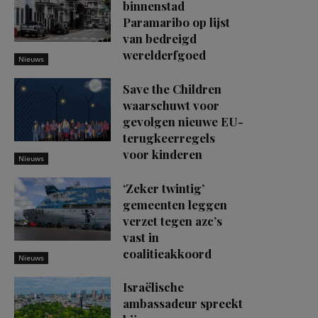
binnenstad
Paramaribo op lijst
van bedreigd
werelderfgoed
Nieuws
Save the Children
waarschuwt voor
gevolgen nieuwe EU-
terugkeerregels
voor kinderen
Nieuws
‘Zeker twintig’
gemeenten leggen
verzet tegen azc’s
vast in
coalitieakkoord
Nieuws
Israëlische
ambassadeur spreekt