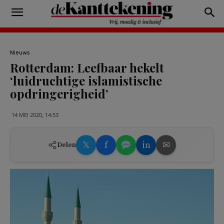
Nieuws
Rotterdam: Leefbaar hekelt
‘luidruchtige islamistische
opdringerigheid’
14 MEI 2020, 14:53
𝕏
f
in
✉
Delen