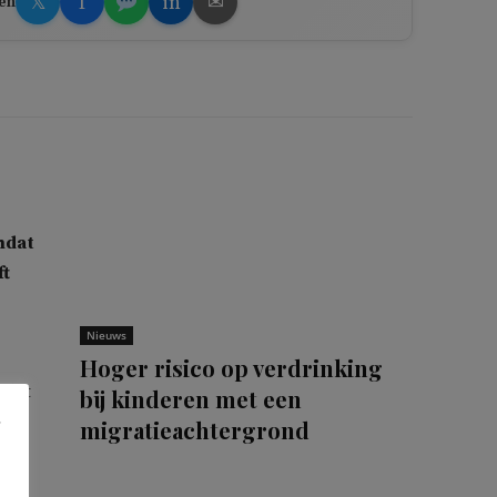
𝕏
f
in
✉
en
mdat
ft
Nieuws
Hoger risico op verdrinking
 dat
bij kinderen met een
et
migratieachtergrond