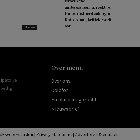
Israëlische
ambassadeur spreekt bij
Holocaustherdenking in
Rotterdam, kritiek zwelt
aan
Nieuws
Over menu
ipatoire
Over ons
moedig
Colofon
Freelancers gezocht!
Nieuwsbrief
uiksvoorwaarden
|
Privacy statement
|
Adverteren & contact