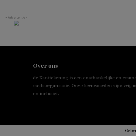
- Advertentie -
Over ons
de Kanttekening is een onafhankelijke en emanc
mediaorganisatie. Onze kernwaarden zijn: vrij, 
en inclusief.
Gebr