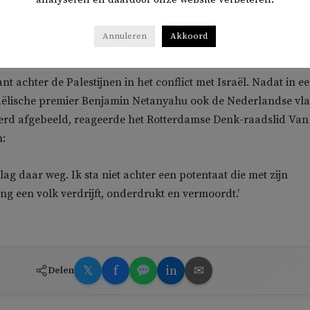
oor Hamas, dus: terreur, dood, verderf en Jodenhaat. Elke keer
se vlag zie word ik ermee geconfronteerd dat D66 minister Kaag
Annuleren
Akkoord
jn belastingcenten zorgt dat Hamas bommen op Israël gooit.’
nt achter de Palestijnen in het conflict met Israël. Nadat in e
raëlische premier Benjamin Netanyahu ook de Nederlandse vl
werd afgebeeld, reageerde het Rotterdamse Denk-raadslid Van
n:
lag daar weg. Ik sta niet achter een potentaat die met zijn
ng een volk verdrijft, onderdrukt en vermoordt.’
𝕏
f
in
✉
Delen