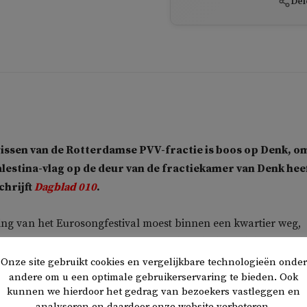
Del
ssen van de Rotterdamse PVV-fractie is boos op Denk, o
alestina-vlag op de deur van de fractiekamer van Denk hee
chrijft
Dagblad 010
.
ng van het Eurosongfestival moest binnen een kwartier weg,
sen in een brief aan burgemeester Ahmed Aboutaleb. Hij vindt
 twee maten meet. Ook heeft Meeuwissen inhoudelijk moeite m
Onze site gebruikt cookies en vergelijkbare technologieën onder
andere om u een optimale gebruikerservaring te bieden. Ook
ag.
kunnen we hierdoor het gedrag van bezoekers vastleggen en
analyseren en daardoor onze website verbeteren.