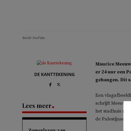
Beeld: YouTube
Maurice Meeuwi
er 24 uur een P
DE KANTTEKENING
gehangen. Dit s
Een vlagafbeeldi
schrijft Meeuwis
Lees meer
het stadhuis met
de Palestijnse vl
Zomerlezen: van