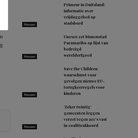
 als
Primeur in Duitsland:
informatie over
,
vrijdaggebed op
stadsbord
Nieuws
en
Unesco zet binnenstad
Paramaribo op lijst van
ag
bedreigd
werelderfgoed
Nieuws
Save the Children
waarschuwt voor
gevolgen nieuwe EU-
terugkeerregels voor
kinderen
Nieuws
‘Zeker twintig’
gemeenten leggen
verzet tegen azc’s vast
in coalitieakkoord
Nieuws