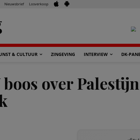
Nieuwsbrief
Losverkoop
UNST & CULTUUR
ZINGEVING
INTERVIEW
DK-PAN
boos over Palestijn
nk