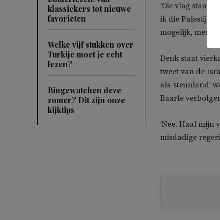
‘Die vlag staat v
klassiekers tot nieuwe
favorieten
ik die Palestijn
mogelijk, met mi
Welke vijf stukken over
Turkije moet je echt
Denk staat vierka
lezen?
tweet van de Is
als ‘steunland’ 
Bingewatchen deze
Baarle verbolge
zomer? Dit zijn onze
kijktips
‘Nee. Haal mijn v
misdadige regeri