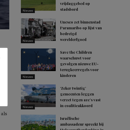
vrijdaggebed op
stadsbord
Nieuws
Unesco zet binnenstad
Paramaribo op lijst van
bedreigd
werelderfgoed
Nieuws
Save the Children
waarschuwt voor
gevolgen nieuwe EU-
he
terugkeerregels voor
kinderen
Nieuws
‘Zeker twintig’
gemeenten leggen
rij,
verzet tegen azc’s vast
in coalitieakkoord
Nieuws
 als
Israëlische
ambassadeur spreekt bij
Holocaustherdenking in