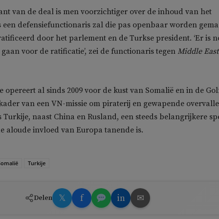
nt van de deal is men voorzichtiger over de inhoud van het
s een defensiefunctionaris zal die pas openbaar worden gema
ratificeerd door het parlement en de Turkse president. ‘Er is 
gaan voor de ratificatie’, zei de functionaris tegen
Middle East
 opereert al sinds 2009 voor de kust van Somalië en in de Gol
kader van een VN-missie om piraterij en gewapende overvalle
s Turkije, naast China en Rusland, een steeds belangrijkere sp
de aloude invloed van Europa tanende is.
Somalië
Turkije
𝕏
f
in
✉
Delen