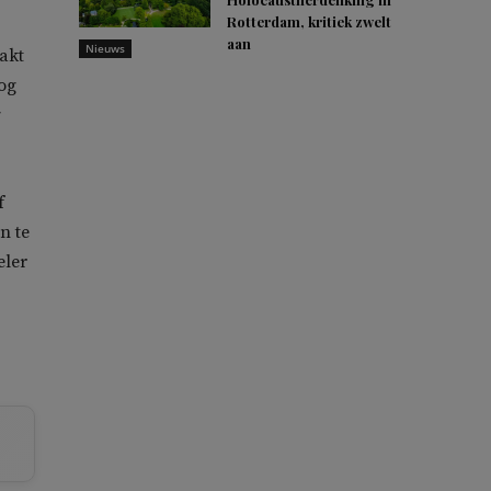
Rotterdam, kritiek zwelt
aan
Nieuws
akt
nog
f
n te
eler