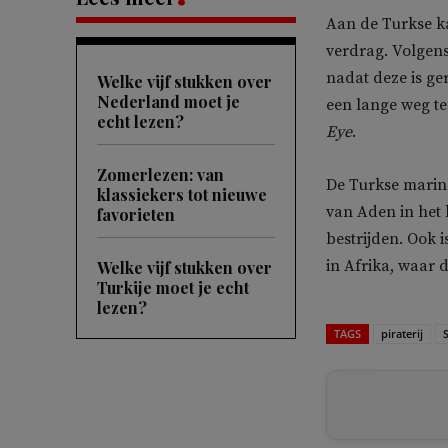
Aan de Turkse ka
verdrag. Volgen
nadat deze is ge
Welke vijf stukken over
Nederland moet je
een lange weg te 
echt lezen?
Eye
.
Zomerlezen: van
De Turkse marine
klassiekers tot nieuwe
van Aden in het 
favorieten
bestrijden. Ook i
in Afrika, waar 
Welke vijf stukken over
Turkije moet je echt
lezen?
TAGS
piraterij