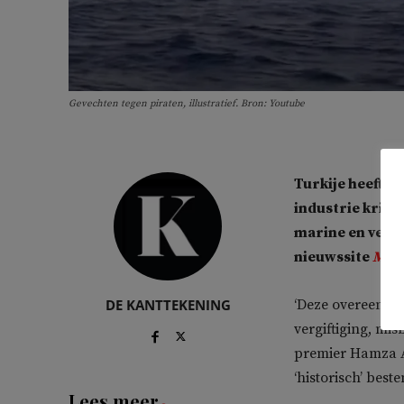
Gevechten tegen piraten, illustratief. Bron: Youtube
Turkije heeft m
industrie krij
marine en verd
nieuwssite
Midd
DE KANTTEKENING
‘Deze overeenkoms
vergiftiging, mis
premier Hamza Ab
‘historisch’ best
Lees meer