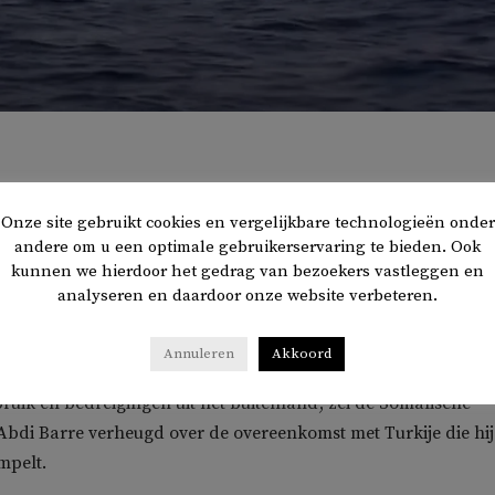
Onze site gebruikt cookies en vergelijkbare technologieën onder
ilitaire deal gesloten met Somalië. De Turkse defensie-
andere om u een optimale gebruikerservaring te bieden. Ook
gt toestemming om in het volgende decennium de Somalisc
kunnen we hierdoor het gedrag van bezoekers vastleggen en
edigingswerken op te bouwen. Zo meldt de Arabische
analyseren en daardoor onze website verbeteren.
le East Eye
.
Annuleren
Akkoord
t zal een einde maken aan terrorisme, piraterij, illegale visse
bruik en bedreigingen uit het buitenland’, zei de Somalische
di Barre verheugd over de overeenkomst met Turkije die hij
empelt.