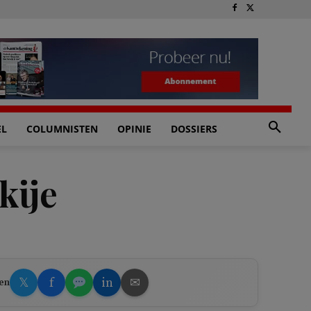
EL
COLUMNISTEN
OPINIE
DOSSIERS
kije
𝕏
f
in
✉
en