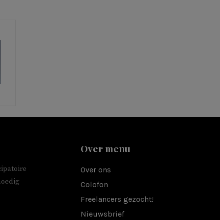
Over menu
ipatoire
Over ons
moedig
Colofon
Freelancers gezocht!
Nieuwsbrief