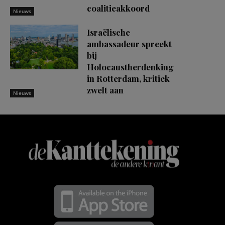
coalitieakkoord
Nieuws
Israëlische
ambassadeur spreekt
bij
Holocaustherdenking
in Rotterdam, kritiek
zwelt aan
Nieuws