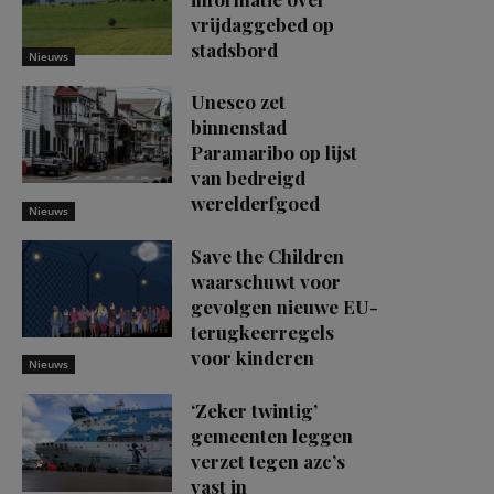
vrijdaggebed op
stadsbord
Nieuws
Unesco zet
binnenstad
Paramaribo op lijst
van bedreigd
werelderfgoed
Nieuws
Save the Children
waarschuwt voor
gevolgen nieuwe EU-
terugkeerregels
voor kinderen
Nieuws
‘Zeker twintig’
gemeenten leggen
verzet tegen azc’s
vast in