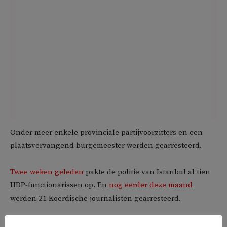
Onder meer enkele provinciale partijvoorzitters en een
plaatsvervangend burgemeester werden gearresteerd.
Twee weken geleden
pakte de politie van Istanbul al tien
HDP-functionarissen op. En
nog eerder deze maand
werden 21 Koerdische journalisten gearresteerd.
De HDP hangt intussen een partijverbod boven het hoofd,