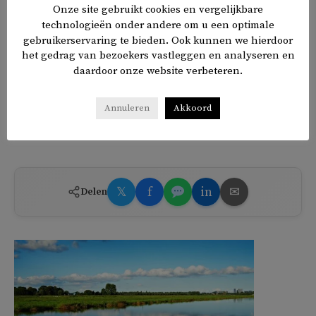
Onze site gebruikt cookies en vergelijkbare
op beschuldiging van het steunen van het Koerdische
technologieën onder andere om u een optimale
separatisme van de PKK. Honderden HDP-politici,
gebruikerservaring te bieden. Ook kunnen we hierdoor
waaronder oud-leider Selahattin Demirtas, zitten in de
het gedrag van bezoekers vastleggen en analyseren en
gevangenis op beschuldiging van het steunen van
daardoor onze website verbeteren.
terrorisme. Bijna alle 65 HDP-burgemeesters die in 2019
werden gekozen zijn ontslagen en vervangen door
Annuleren
Akkoord
zetmannen van president Erdogan.
𝕏
f
in
✉
Delen