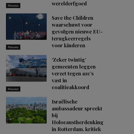
werelderfgoed
Nieuws
Save the Children
waarschuwt voor
gevolgen nieuwe EU-
terugkeerregels
voor kinderen
Nieuws
‘Zeker twintig’
gemeenten leggen
verzet tegen azc’s
vast in
coalitieakkoord
Nieuws
Israëlische
ambassadeur spreekt
bij
Holocaustherdenking
in Rotterdam, kritiek