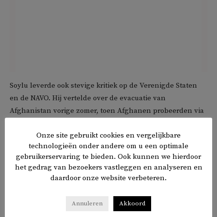
Soylu leverde ook stevige kritiek op de Verenigde Staten
en de NAVO. Hij vertelde over de evacuatie van
Afghanistan vorige zomer, toen Afghanen probeerden via
Amerikaanse vliegtuigen het land te ontvluchten en
Onze site gebruikt cookies en vergelijkbare
noemde dit de meest gedenkwaardige scène in het
technologieën onder andere om u een optimale
‘faillissement’ van de VS.
gebruikerservaring te bieden. Ook kunnen we hierdoor
het gedrag van bezoekers vastleggen en analyseren en
Het is niet de eerste keer dat Soylu zijn pijlen op Frontex
daardoor onze website verbeteren.
richtte. Vorig jaar noemde hij dit de
‘smerigste organisatie
in de wereld’
.
Annuleren
Akkoord