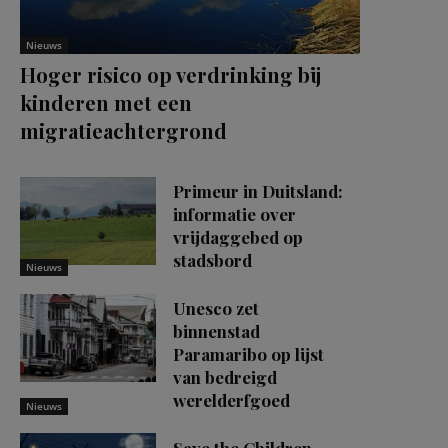
Nieuws
Hoger risico op verdrinking bij
kinderen met een
migratieachtergrond
Primeur in Duitsland:
informatie over
vrijdaggebed op
stadsbord
Nieuws
Unesco zet
binnenstad
Paramaribo op lijst
van bedreigd
werelderfgoed
Nieuws
Save the Children