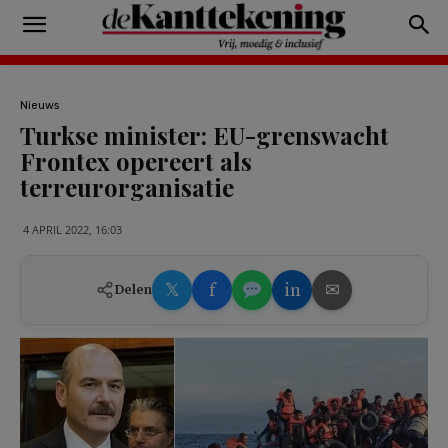
Nieuws
Turkse minister: EU-grenswacht
Frontex opereert als
terreurorganisatie
4 APRIL 2022, 16:03
𝕏
f
in
✉
Delen