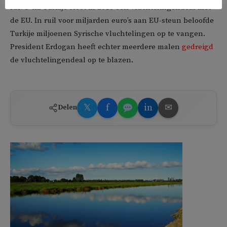
NAVO-lid Turkije sloot in 2016 een vluchtelingendeal met
de EU. In ruil voor miljarden euro’s aan EU-steun beloofde
Turkije miljoenen Syrische vluchtelingen op te vangen.
President Erdogan heeft echter meerdere malen
gedreigd
de vluchtelingendeal op te blazen.
𝕏
f
in
✉
Delen