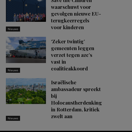
waarschuwt voor
gevolgen nieuwe EU-
terugkeerregels
voor kinderen
Nieuws
‘Zeker twintig’
gemeenten leggen
verzet tegen azc’s
vast in
coalitieakkoord
Nieuws
Israëlische
ambassadeur spreekt
bij
Holocaustherdenking
in Rotterdam, kritiek
zwelt aan
Nieuws