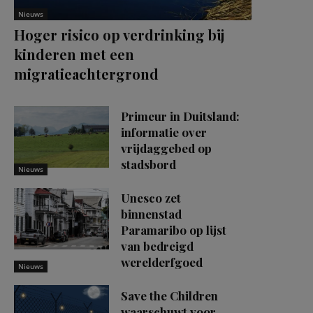
Nieuws
Hoger risico op verdrinking bij
kinderen met een
migratieachtergrond
Primeur in Duitsland:
informatie over
vrijdaggebed op
stadsbord
Nieuws
Unesco zet
binnenstad
Paramaribo op lijst
van bedreigd
werelderfgoed
Nieuws
Save the Children
waarschuwt voor