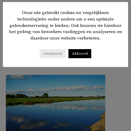
aandeel stemgerechtigden, ligt de opkomst nog steeds
4,17 procent hoger.
Onze site gebruikt cookies en vergelijkbare
technologieën onder andere om u een optimale
gebruikerservaring te bieden. Ook kunnen we hierdoor
Stemmen bij de Turkse douanes kan nog tot 14 mei.
het gedrag van bezoekers vastleggen en analyseren en
daardoor onze website verbeteren.
Annuleren
Akkoord
𝕏
f
in
✉
Delen