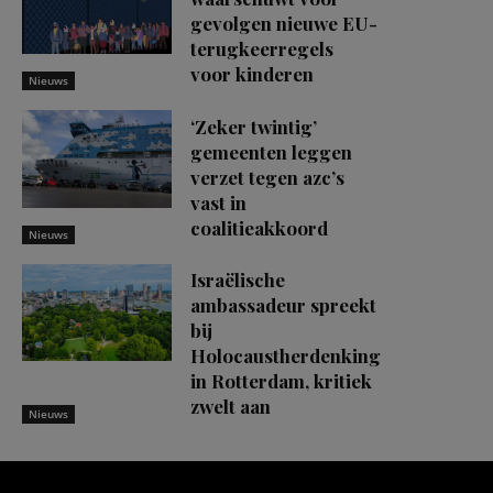
gevolgen nieuwe EU-
terugkeerregels
voor kinderen
Nieuws
‘Zeker twintig’
gemeenten leggen
verzet tegen azc’s
vast in
coalitieakkoord
Nieuws
Israëlische
ambassadeur spreekt
bij
Holocaustherdenking
in Rotterdam, kritiek
zwelt aan
Nieuws