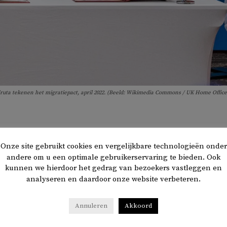
Biruta tekenen het migratiepact, april 2022. (Beeld: Wikimedia Commons / UK Home Office
igen het Verenigd Koninkrijk ervan minderjarige
Onze site gebruikt cookies en vergelijkbare technologieën onder
nder begeleiding terug te willen sturen naar Rwanda,
andere om u een optimale gebruikerservaring te bieden. Ook
angs een migratiedeal sloot. Dit meldt de Britse krant
th
kunnen we hierdoor het gedrag van bezoekers vastleggen en
analyseren en daardoor onze website verbeteren.
spreken van een ‘zorgwekkend patroon’ van kinderen die ten
Annuleren
Akkoord
wassenen worden geclassificeerd door het ministerie, om ze z