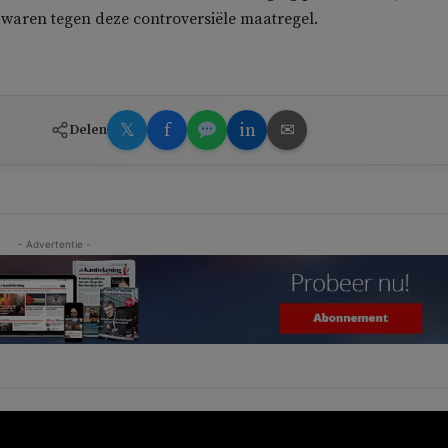
zwaren tegen deze controversiële maatregel.
𝕏
f
in
✉
Delen
- Advertentie -