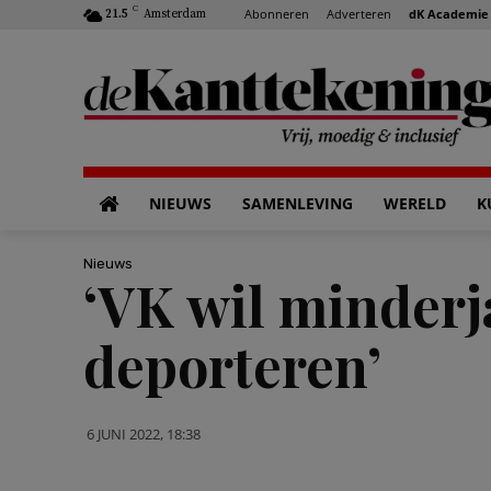
C
Abonneren
Adverteren
dK Academie
21.5
Amsterdam
NIEUWS
SAMENLEVING
WERELD
K
Nieuws
‘VK wil minderj
deporteren’
6 JUNI 2022, 18:38