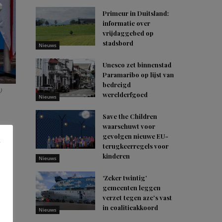
Primeur in Duitsland:
informatie over
vrijdaggebed op
stadsbord
Nieuws
Unesco zet binnenstad
Paramaribo op lijst van
bedreigd
)
werelderfgoed
Nieuws
Save the Children
waarschuwt voor
gevolgen nieuwe EU-
terugkeerregels voor
kinderen
Nieuws
e
‘Zeker twintig’
gemeenten leggen
verzet tegen azc’s vast
in coalitieakkoord
Nieuws
o