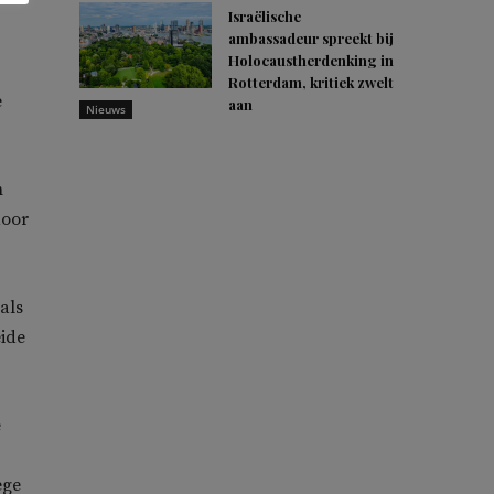
Israëlische
ambassadeur spreekt bij
Holocaustherdenking in
Rotterdam, kritiek zwelt
e
aan
Nieuws
n
door
als
eide
e
ege