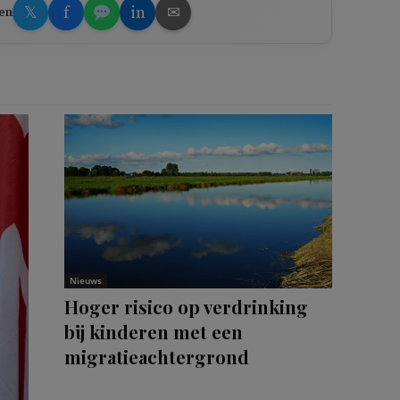
𝕏
f
in
✉
en
Nieuws
Hoger risico op verdrinking
bij kinderen met een
migratieachtergrond