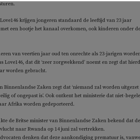
sturen.
ove146 krijgen jongeren standaard de leeftijd van 23 jaar
e met een bootje het kanaal overkomen, ook kinderen onder d
deren van veertien jaar oud ten onrechte als 23-jarigen worde
us Love146, dat dit ‘zeer zorgwekkend’ noemt en zegt dat hier
aar worden gebracht.
an Binnenlandse Zaken zegt dat ‘niemand zal worden uitgezet 
ilig of ongepast is’. Ook ontkent het ministerie dat niet-begel
aar Afrika worden gedeporteerd.
kte de Britse minister van Binnenlandse Zaken bekend dat d
evlucht naar Rwanda op 14 juni zal vertrekken.
vocaten denken dat deze aankondiging prematuur is, vanw