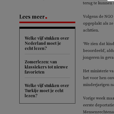
terug te kunnen 
Lees meer
Volgens de NGO L
opgeplakt als z
achttien.
Welke vijf stukken over
Nederland moet je
‘We zien dat kin
echt lezen?
beoordeeld’, ald
jongeren in gev
Zomerlezen: van
klassiekers tot nieuwe
Het ministerie v
favorieten
het voor hen onve
minderjarigen n
Welke vijf stukken over
Turkije moet je echt
lezen?
Vorige week maa
eerste deportati
Mensenrechtenad