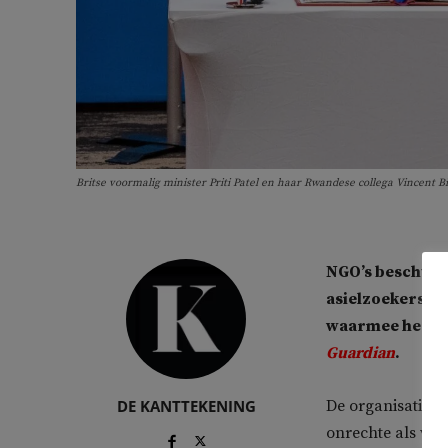
Britse voormalig minister Priti Patel en haar Rwandese collega Vincent 
NGO’s beschuld
asielzoekers zo
waarmee het onl
Guardian
.
DE KANTTEKENING
De organisaties 
onrechte als vol