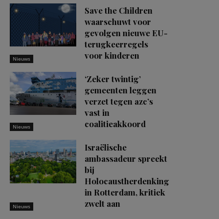
Save the Children
waarschuwt voor
gevolgen nieuwe EU-
terugkeerregels
voor kinderen
Nieuws
‘Zeker twintig’
gemeenten leggen
verzet tegen azc’s
vast in
coalitieakkoord
Nieuws
Israëlische
ambassadeur spreekt
bij
Holocaustherdenking
in Rotterdam, kritiek
zwelt aan
Nieuws