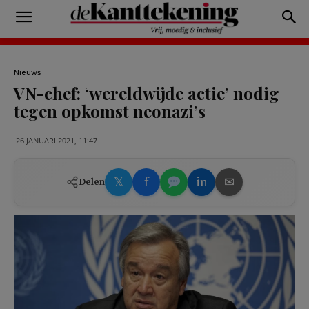
Nieuws
VN-chef: ‘wereldwijde actie’ nodig
tegen opkomst neonazi’s
26 JANUARI 2021, 11:47
𝕏
f
in
✉
Delen