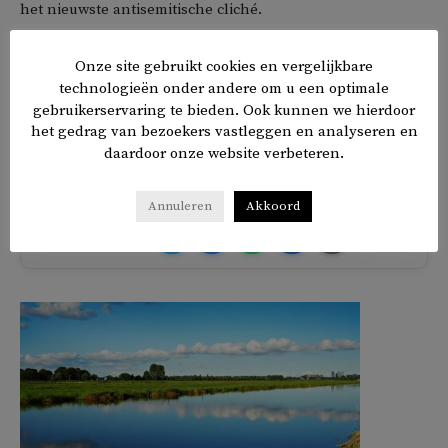
het nieuwste antisemitische cliché.
Witte supremacisten profiteren van de verdeeldheid als
Onze site gebruikt cookies en vergelijkbare
gevolg van de coronacrisis, aldus Guterres ‘Tragisch
technologieën onder andere om u een optimale
gebruikerservaring te bieden. Ook kunnen we hierdoor
genoeg winnen neonazi’s en hun ideeën, na decennia in
het gedrag van bezoekers vastleggen en analyseren en
de schaduw te hebben verkeerd, nu aan populariteit.’
daardoor onze website verbeteren.
Annuleren
Akkoord
𝕏
f
in
✉
Delen