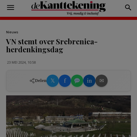
Nieuws
VN stemt over Srebrenica-
herdenkingsdag
23 MEI 2024, 10:58
𝕏
f
in
✉
Delen