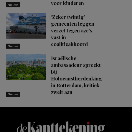
voor kinderen
Nieuws
‘Zeker twintig’
gemeenten leggen
verzet tegen azc’s
vast in
coalitieakkoord
Nieuws
Israëlische
ambassadeur spreekt
bij
Holocaustherdenking
in Rotterdam, kritiek
zwelt aan
Nieuws