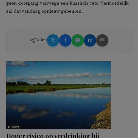
geen doorgang vanwege een Russisch veto. Vermoedelijk
zal dat vandaag opnieuw gebeuren.
𝕏
f
in
✉
Delen
Nieuws
Hoger risico op verdrinking bij