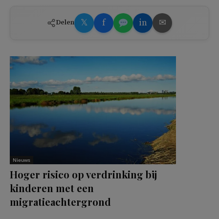
𝕏
f
in
✉
Delen
Nieuws
Hoger risico op verdrinking bij
kinderen met een
migratieachtergrond