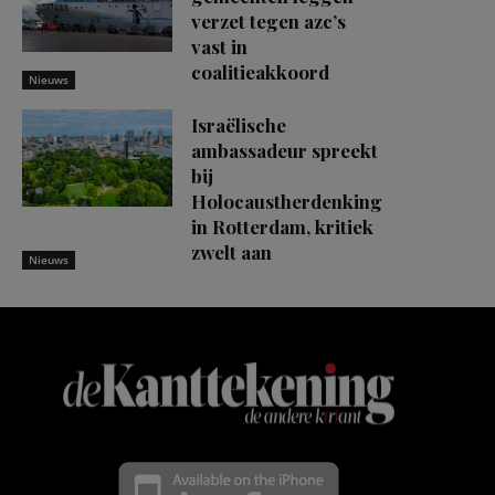
verzet tegen azc’s
vast in
coalitieakkoord
Nieuws
Israëlische
ambassadeur spreekt
bij
Holocaustherdenking
in Rotterdam, kritiek
zwelt aan
Nieuws