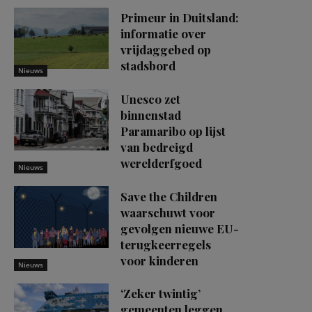
Primeur in Duitsland:
informatie over
vrijdaggebed op
stadsbord
Nieuws
Unesco zet
binnenstad
Paramaribo op lijst
van bedreigd
werelderfgoed
Nieuws
Save the Children
waarschuwt voor
gevolgen nieuwe EU-
terugkeerregels
voor kinderen
Nieuws
‘Zeker twintig’
gemeenten leggen