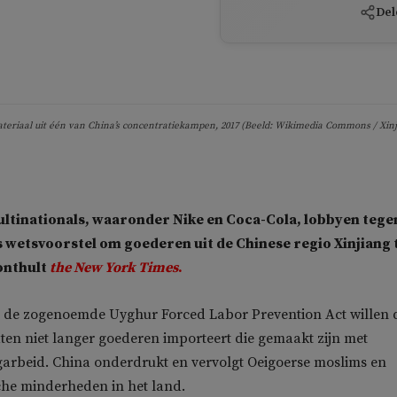
Del
materiaal uit één van China’s concentratiekampen, 2017 (Beeld: Wikimedia Commons / Xin
ltinationals, waaronder Nike en Coca-Cola, lobbyen tege
wetsvoorstel om goederen uit de Chinese regio Xinjiang 
onthult
the New York Times
.
n de zogenoemde Uyghur Forced Labor Prevention Act willen 
ten niet langer goederen importeert die gemaakt zijn met
arbeid. China onderdrukt en vervolgt Oeigoerse moslims en
che minderheden in het land.