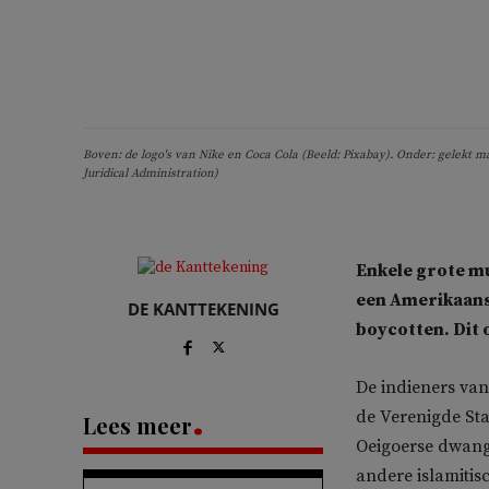
Boven: de logo's van Nike en Coca Cola (Beeld: Pixabay). Onder: gelekt 
Juridical Administration)
Enkele grote mu
een Amerikaans 
DE KANTTEKENING
boycotten. Dit 
De indieners va
de Verenigde Sta
Lees meer
Oeigoerse dwang
andere islamitis