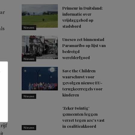
Primeur in Duitsland:
aar
informatie over
vrijdaggebed op
stadsbord
Nieuws
ls
Unesco zet binnenstad
Paramaribo op lijst van
bedreigd
werelderfgoed
Nieuws
Save the Children
waarschuwt voor
gevolgen nieuwe EU-
terugkeerregels voor
kinderen
Nieuws
‘Zeker twintig’
gemeenten leggen
verzet tegen azc’s vast
rijf
in coalitieakkoord
Nieuws
it