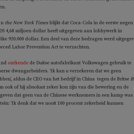
en.
an
the New York Times
blijkt dat Coca-Cola in de eerste negen
 4,68 miljoen dollar heeft uitgegeven aan lobbywerk in
ike 920.000 dollar. Een deel van deze bedragen werd uitgege
rced Labor Prevention Act te verzachten.
and
ontkende
de Duitse autofabrikant Volkswagen gebruik te
erse dwangarbeiders. ‘Ik kan u verzekeren dat we geen
en’, aldus de CEO van het bedrijf in China tegen de Britse
B
 ook of hij absoluut zeker kon zijn van die bewering en de
 geven dat geen van de Chinese werknemers in een kamp was
tein: ‘Ik denk dat we nooit 100 procent zekerheid kunnen