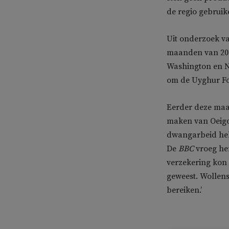
de regio gebruik
Uit onderzoek v
maanden van 2020
Washington en N
om de Uyghur Fo
Eerder deze ma
maken van Oeigo
dwangarbeid hebb
De
BBC
vroeg hem
verzekering kon
geweest. Wollens
bereiken.’