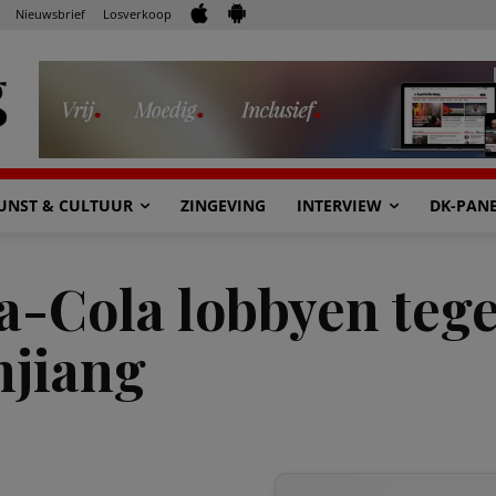
Nieuwsbrief
Losverkoop
UNST & CULTUUR
ZINGEVING
INTERVIEW
DK-PAN
a-Cola lobbyen teg
njiang