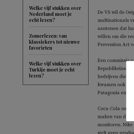
Welke vijf stukken over
De VS wil de Oei
Nederland moet je
echt lezen?
multinationals v
aantonen dat hu
Zomerlezen: van
willen om die re
klassiekers tot nieuwe
Prevention Act 
favorieten
Een commissie v
Welke vijf stukken over
Republikeinse pol
Turkije moet je echt
lezen?
bedrijven die ve
kwamen ook Adid
Patagonia en Tom
Coca-Cola ontke
maken van dwang
monitoren. Nike 
stelt geen produc