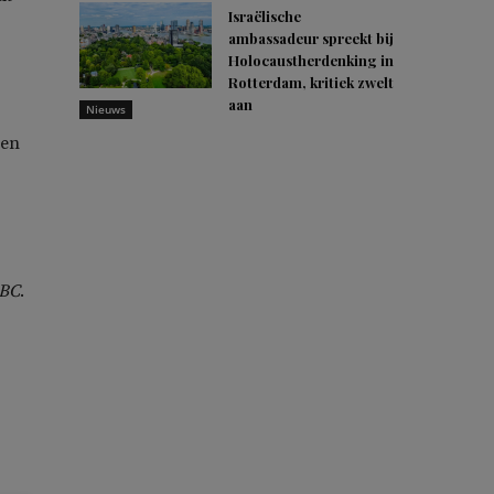
Israëlische
ambassadeur spreekt bij
Holocaustherdenking in
Rotterdam, kritiek zwelt
aan
Nieuws
ven
BC
.