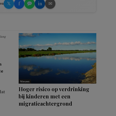
𝕏
f
in
✉
en
jiang
n
te
Nieuws
Hoger risico op verdrinking
dat
bij kinderen met een
migratieachtergrond