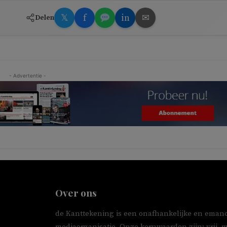
𝕏
f
in
✉
Delen
- Advertentie -
Over ons
de Kanttekening is een onafhankelijke en emanc
mediaorganisatie. Onze kernwaarden zijn: vrij, 