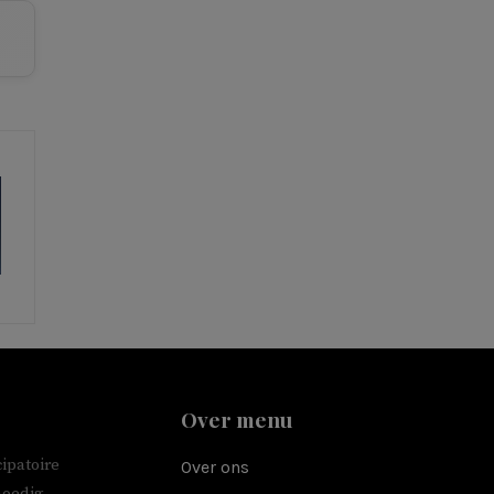
Over menu
ipatoire
Over ons
moedig