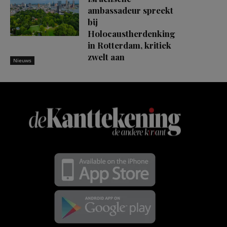
ambassadeur spreekt
bij
Holocaustherdenking
in Rotterdam, kritiek
zwelt aan
Nieuws