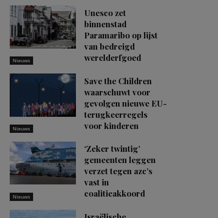
Unesco zet
binnenstad
Paramaribo op lijst
van bedreigd
werelderfgoed
Nieuws
Save the Children
waarschuwt voor
gevolgen nieuwe EU-
terugkeerregels
voor kinderen
Nieuws
‘Zeker twintig’
gemeenten leggen
verzet tegen azc’s
vast in
coalitieakkoord
Nieuws
Israëlische