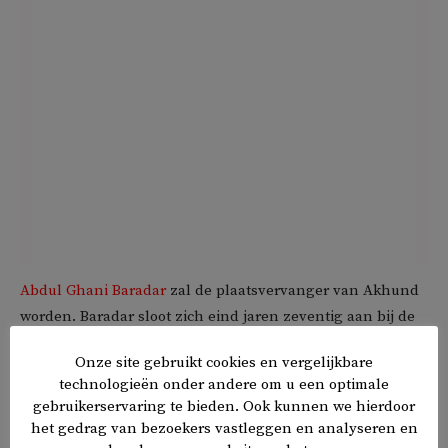
Abdul Ghani Baradar
zal de plaatsvervanger van Akhund
worden. Baradar sloot zich eind jaren zeventig aan bij de
Moedjahedien en vocht tegen de Russen. Hij werd na het
Onze site gebruikt cookies en vergelijkbare
verjagen van de Sovjets samen met Akhund een van de
technologieën onder andere om u een optimale
medeoprichters van de Taliban.
gebruikerservaring te bieden. Ook kunnen we hierdoor
het gedrag van bezoekers vastleggen en analyseren en
De Taliban ontlenen hun bestuursmodel deels aan Iran,