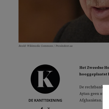
Beeld: Wikimedia Commons / Presindent.ua
Het Zweedse Ho
hooggeplaatst l
De rechtbank wees
Aytan geen misda
DE KANTTEKENING
Afghanistan. Hij