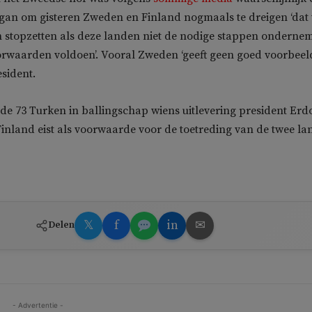
gan om gisteren Zweden en Finland nogmaals te dreigen ‘dat
n stopzetten als deze landen niet de nodige stappen onderne
rwaarden voldoen’. Vooral Zweden ‘geeft geen goed voorbeeld
sident.
 de 73 Turken in ballingschap wiens uitlevering president Er
nland eist als voorwaarde voor de toetreding van de twee l
𝕏
f
in
✉
Delen
- Advertentie -