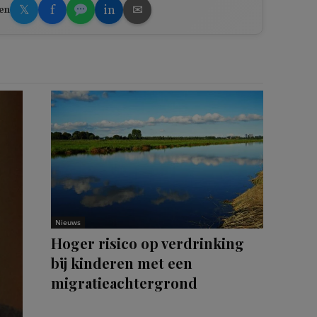
𝕏
f
in
✉
en
Nieuws
Hoger risico op verdrinking
bij kinderen met een
migratieachtergrond