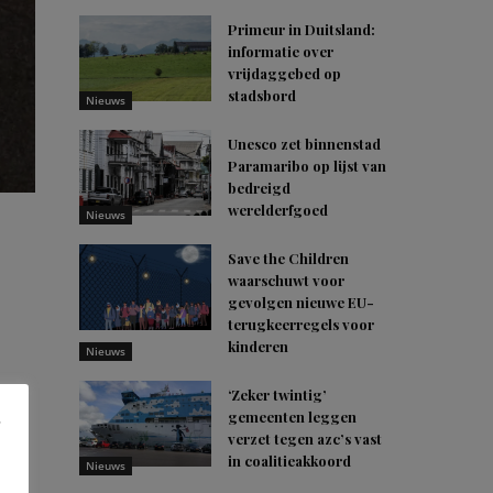
Primeur in Duitsland:
informatie over
vrijdaggebed op
stadsbord
Nieuws
Unesco zet binnenstad
Paramaribo op lijst van
bedreigd
werelderfgoed
Nieuws
Save the Children
waarschuwt voor
gevolgen nieuwe EU-
terugkeerregels voor
kinderen
Nieuws
n
‘Zeker twintig’
gemeenten leggen
verzet tegen azc’s vast
en.
in coalitieakkoord
Nieuws