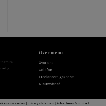
Over menu
ipatoire
Over ons
moedig
Colofon
Freelancers gezocht!
Nieuwsbrief
uiksvoorwaarden
|
Privacy statement
|
Adverteren & contact