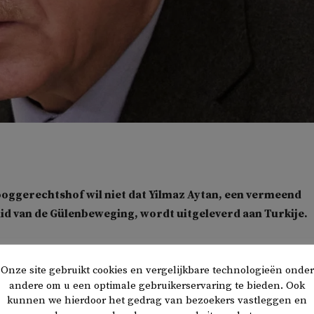
oggerechtshof wil niet dat Yilmaz Aytan, een vermeend
id van de Gülenbeweging, wordt uitgeleverd aan Turkije.
 een verzoek tot uitlevering af en zegt dat de activiteiten va
ad waren. Aytan (48) leidde de scholen van de organisatie in
Onze site gebruikt cookies en vergelijkbare technologieën onder
andere om u een optimale gebruikerservaring te bieden. Ook
 heeft sinds 2018 een permanente verblijfsvergunning in Zwed
kunnen we hierdoor het gedrag van bezoekers vastleggen en