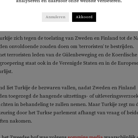
analyseren en daardoor onze website verbeteren.
igt hem van ‘het leiden van een gewapende terroristische
Turkse autoriteiten stellen dat Fethullah Gülen, de leider de
Annuleren
Akkoord
ein is van de mislukte coup tegen president Erdogan in juli 20
Turkije zich tegen de toelating van Zweden en Finland tot de N
en onvoldoende zouden doen om ’terroristen’ te bestrijden.
met terroristen leden van de Gülenbeweging en de Koerdische
 groepering staat ook in de Verenigde Staten en in de Europes
rlijst.
d liet Turkije de bezwaren vallen, nadat Zweden en Finland
en toegezegd de hangende uitzettings- of uitleveringsverzoe
chten in behandeling te zullen nemen. Maar Turkije zegt nu 
keuring door het Turkse parlement afhangt van vraag of beid
ften nakomen.
n het Zweedse hof was volgens
sommige media
waarschijnlijk 