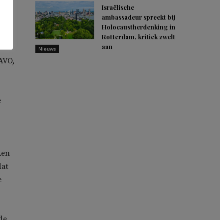
Israëlische
ambassadeur spreekt bij
Holocaustherdenking in
16.
Rotterdam, kritiek zwelt
aan
Nieuws
AVO,
e
ken
dat
e
de