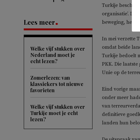
Turkije beschuld
organisatie’. De 
Lees meer
beweging, het br
In mei verzette 
omdat beide land
Welke vijf stukken over
Nederland moet je
Turkije bedoelt 
echt lezen?
PKK. Die laatste
Unie op de terreu
Zomerlezen: van
klassiekers tot nieuwe
Eind vorige maan
favorieten
onder meer hadd
van terreurverda
Welke vijf stukken over
Turkije moet je echt
definitieve goed
lezen?
landen hun belo
De uitspraak va