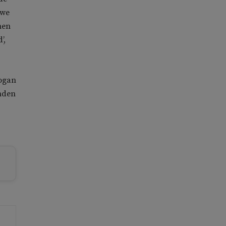
 we
men
’,
dogan
anden