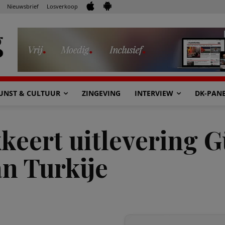
Nieuwsbrief
Losverkoop
UNST & CULTUUR
ZINGEVING
INTERVIEW
DK-PAN
keert uitlevering 
n Turkije