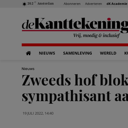
C
Abonneren
Adverteren
dK Academie
20.2
Amsterdam
NIEUWS
SAMENLEVING
WERELD
K
Nieuws
Zweeds hof blok
sympathisant aa
19 JULI 2022, 14:40