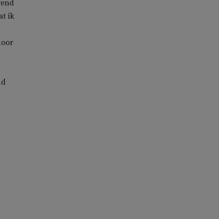
rend
t ik
door
ad