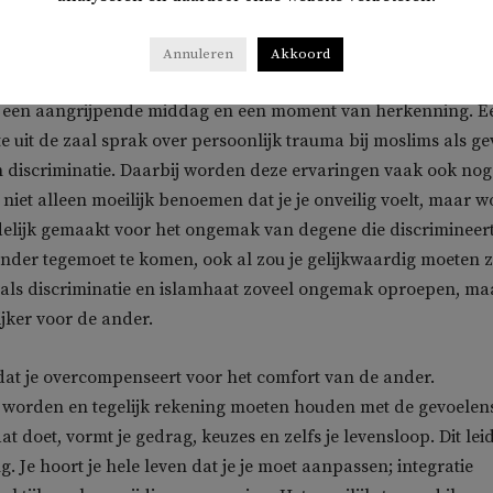
Annuleren
Akkoord
j een aangrijpende middag en een moment van herkenning. E
 uit de zaal sprak over persoonlijk trauma bij moslims als ge
 discriminatie. Daarbij worden deze ervaringen vaak ook nog
 niet alleen moeilijk benoemen dat je je onveilig voelt, maar w
lijk gemaakt voor het ongemak van degene die discrimineert
 ander tegemoet te komen, ook al zou je gelijkwaardig moeten z
ls discriminatie en islamhaat zoveel ongemak oproepen, maa
jker voor de ander.
 dat je overcompenseert voor het comfort van de ander.
 worden en tegelijk rekening moeten houden met de gevoelen
t doet, vormt je gedrag, keuzes en zelfs je levensloop. Dit leid
. Je hoort je hele leven dat je je moet aanpassen; integratie