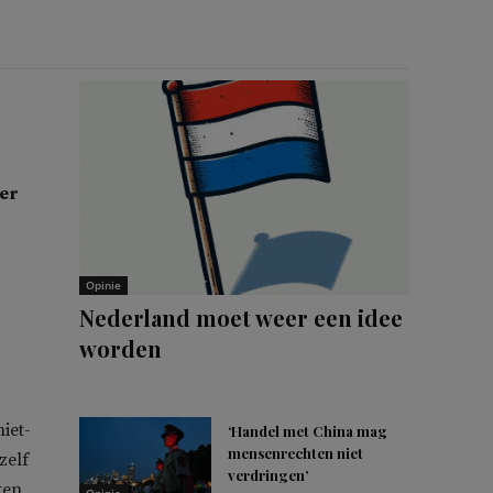
 er
Opinie
Nederland moet weer een idee
worden
iet-
‘Handel met China mag
mensenrechten niet
zelf
verdringen’
ken,