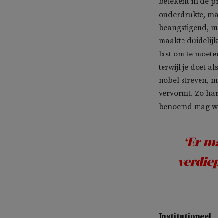
betekent in de p
onderdrukte, maa
beangstigend, ma
maakte duidelijk
last om te moete
terwijl je doet al
nobel streven, ma
vervormt. Zo har
benoemd mag wor
‘Er m
verdiep
Institutioneel