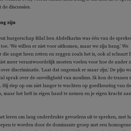
t de discussies.
ng zijn
cent burgerschap Bilal ben Abdelkarim was één van de spreke
 toe. ‘We willen er niet voor uitkomen, maar we zijn bang.’ We
 die angst heen zetten en zeggen zoals het is, ook al schuurt h
iet meer verantwoordelijk moeten voelen voor hoe de ander z
t over discriminatie. ‘Laat dat ongemak er maar zijn.’ De pijn w
lal sprak over de onveiligheid van moslims. Ik kon de tranen n
Hij riep op om niet langer te wachten op goedkeuring van d
 maar het heft in eigen hand te nemen en je eigen kracht aan
et leren om lang onderdrukte gevoelens uit te spreken, met h
repen te worden door de dominante groep met een homogene