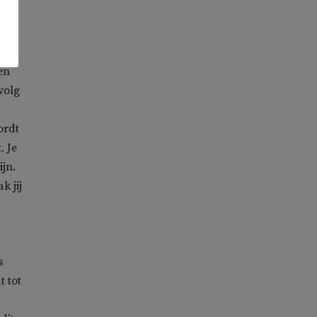
en
volg
ordt
. Je
ijn.
k jij
s
t tot