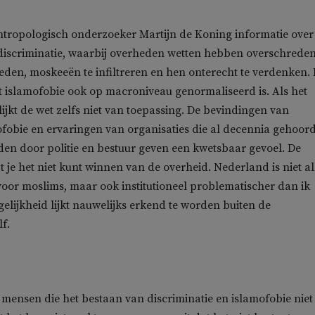
ntropologisch onderzoeker Martijn de Koning informatie over
discriminatie, waarbij overheden wetten hebben overschrede
eden, moskeeën te infiltreren en hen onterecht te verdenken. 
 islamofobie ook op macroniveau genormaliseerd is. Als het
lijkt de wet zelfs niet van toepassing. De bevindingen van
fobie en ervaringen van organisaties die al decennia gehoor
en door politie en bestuur geven een kwetsbaar gevoel. De
t je het niet kunt winnen van de overheid. Nederland is niet a
 voor moslims, maar ook institutioneel problematischer dan ik
gelijkheid lijkt nauwelijks erkend te worden buiten de
f.
jd mensen die het bestaan van discriminatie en islamofobie niet