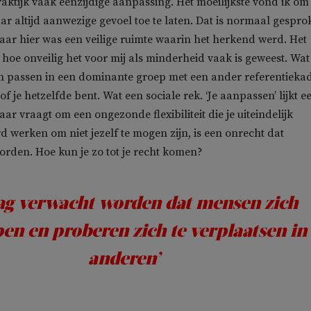
raktijk vaak eenzijdige aanpassing. Het moeilijkste vond ik om 
r altijd aanwezige gevoel toe te laten. Dat is normaal gespro
ar hier was een veilige ruimte waarin het herkend werd. Het
 hoe onveilig het voor mij als minderheid vaak is geweest. Wat
n passen in een dominante groep met een ander referentiekad
sof je hetzelfde bent. Wat een sociale rek. ‘Je aanpassen’ lijkt e
ar vraagt om een ongezonde flexibiliteit die je uiteindelijk
d werken om niet jezelf te mogen zijn, is een onrecht dat
den. Hoe kun je zo tot je recht komen?
ag verwacht worden dat mensen zich
en en proberen zich te verplaatsen in
anderen’