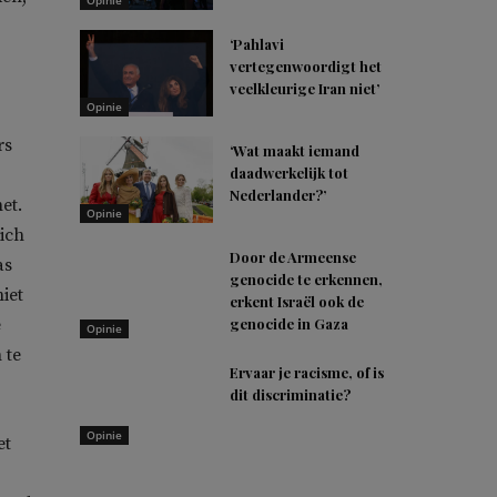
Opinie
‘Pahlavi
vertegenwoordigt het
veelkleurige Iran niet’
Opinie
rs
‘Wat maakt iemand
daadwerkelijk tot
Nederlander?’
et.
Opinie
ich
Door de Armeense
as
genocide te erkennen,
iet
erkent Israël ook de
e
genocide in Gaza
Opinie
 te
Ervaar je racisme, of is
dit discriminatie?
Opinie
et