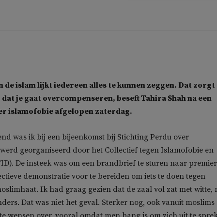
 de islam lijkt iedereen alles te kunnen zeggen. Dat zorgt
 dat je gaat overcompenseren, beseft Tahira Shah na een
er islamofobie afgelopen zaterdag.
d was ik bij een bijeenkomst bij Stichting Perdu over
 werd georganiseerd door het Collectief tegen Islamofobie en
TID). De insteek was om een brandbrief te sturen naar premier
fectieve demonstratie voor te bereiden om iets te doen tegen
oslimhaat. Ik had graag gezien dat de zaal vol zat met witte, n
ers. Dat was niet het geval. Sterker nog, ook vanuit moslims 
te wensen over, vooral omdat men bang is om zich uit te spre