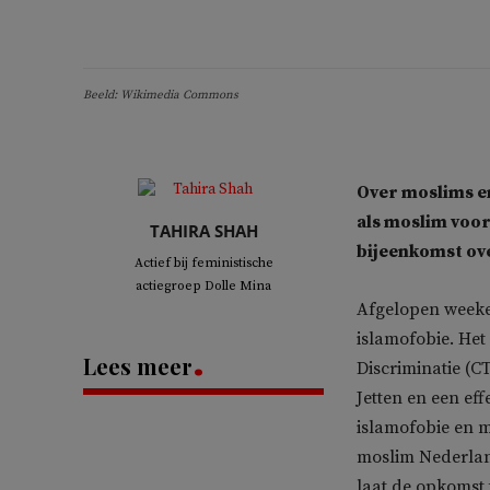
Beeld: Wikimedia Commons
Over moslims en
als moslim voor
TAHIRA SHAH
bijeenkomst ov
Actief bij feministische
actiegroep Dolle Mina
Afgelopen weeken
islamofobie. Het
Lees meer
Discriminatie (C
Jetten en een ef
islamofobie en m
moslim Nederland
laat de opkomst 