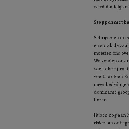
werd duidelijk ui
Stoppen met ba
Schrijver en do
en sprak de zaal
moesten ons over
We zouden ons n
voelt als je praa
voelbaar toen Bi
meer bedwingen. 
dominante groep,
boren.
Ik ben nog aan h
risico om onbeg