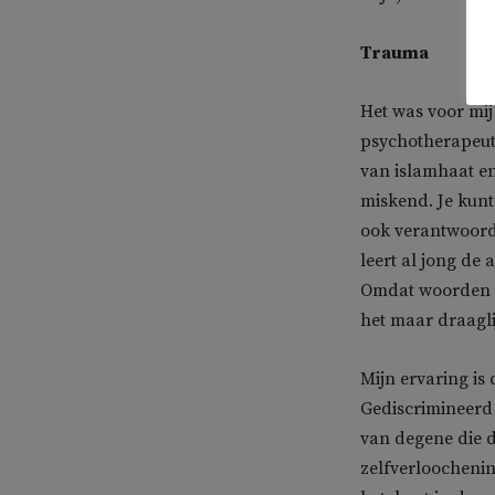
Trauma
Het was voor mi
psychotherapeute
van islamhaat en
miskend. Je kunt
ook verantwoorde
leert al jong de
Omdat woorden a
het maar draagli
Mijn ervaring is
Gediscrimineerd
van degene die da
zelfverloochening