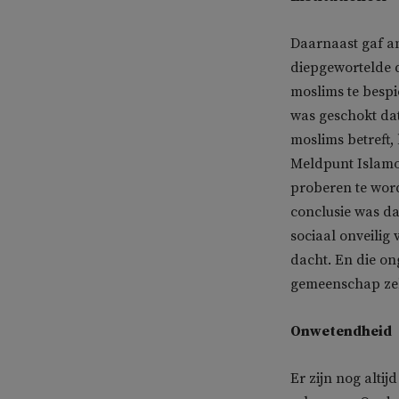
Daarnaast gaf a
diepgewortelde 
moslims te bespi
was geschokt dat
moslims betreft, 
Meldpunt Islamo
proberen te word
conclusie was da
sociaal onveilig
dacht. En die on
gemeenschap zel
Onwetendheid
Er zijn nog alti