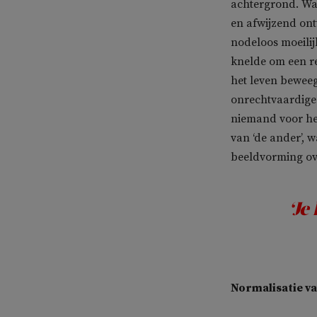
achtergrond. Wa
en afwijzend ont
nodeloos moeilijk
knelde om een r
het leven beweegt
onrechtvaardige
niemand voor het
van ‘de ander’, w
beeldvorming ov
‘Je
Normalisatie v