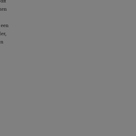
dit
ken
 een
er,
en