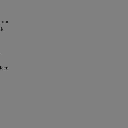
n om
Ik
d
lleen