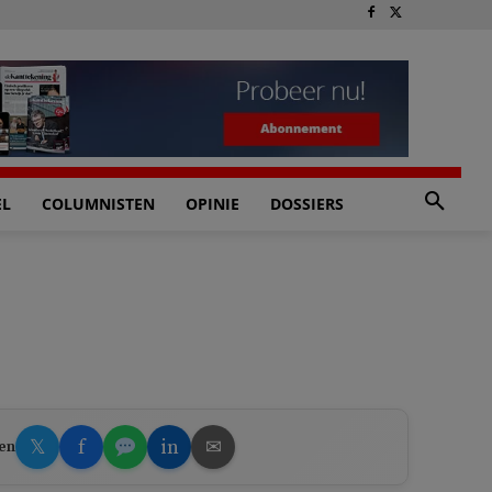
EL
COLUMNISTEN
OPINIE
DOSSIERS
𝕏
f
in
✉
en