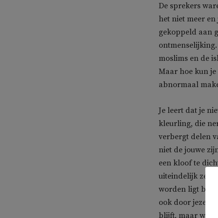
De sprekers ware
het niet meer en
gekoppeld aan ge
ontmenselijking.
moslims en de is
Maar hoe kun je 
abnormaal maken’
Je leert dat je n
kleurling, die ne
verbergt delen va
niet de jouwe zi
een kloof te dic
uiteindelijk zel
worden ligt bij j
ook door jezelf, 
blijft, maar woo