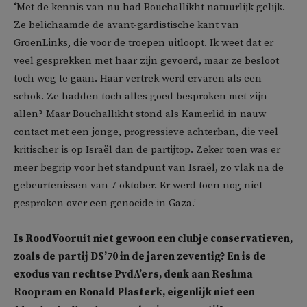
‘
Met de kennis van nu had Bouchallikht natuurlijk gelijk.
Ze belichaamde de avant-gardistische kant van
GroenLinks, die voor de troepen uitloopt. Ik weet dat er
veel gesprekken met haar zijn gevoerd, maar ze besloot
toch weg te gaan. Haar vertrek werd ervaren als een
schok. Ze hadden toch alles goed besproken met zijn
allen? Maar Bouchallikht stond als Kamerlid in nauw
contact met een jonge, progressieve achterban, die veel
kritischer is op Israël dan de partijtop. Zeker toen was er
meer begrip voor het standpunt van Israël, zo vlak na de
gebeurtenissen van 7 oktober. Er werd toen nog niet
gesproken over een genocide in Gaza.’
Is RoodVooruit niet gewoon een clubje conservatieven,
zoals de partij DS’70 in de jaren zeventig? En is de
exodus van rechtse PvdA’ers, denk aan Reshma
Roopram en Ronald Plasterk, eigenlijk niet een