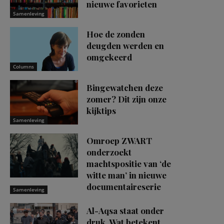
nieuwe favorieten
Samenleving
Hoe de zonden
deugden werden en
omgekeerd
Columns
Bingewatchen deze
zomer? Dit zijn onze
kijktips
Samenleving
Omroep ZWART
onderzoekt
machtspositie van ‘de
witte man’ in nieuwe
documentaireserie
Samenleving
Al-Aqsa staat onder
druk. Wat betekent