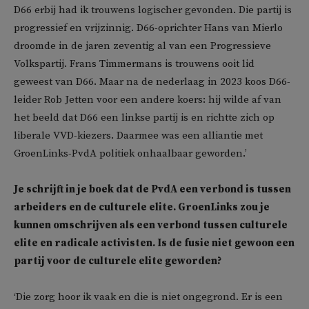
D66 erbij had ik trouwens logischer gevonden. Die partij is
progressief en vrijzinnig. D66-oprichter Hans van Mierlo
droomde in de jaren zeventig al van een Progressieve
Volkspartij. Frans Timmermans is trouwens ooit lid
geweest van D66. Maar na de nederlaag in 2023 koos D66-
leider Rob Jetten voor een andere koers: hij wilde af van
het beeld dat D66 een linkse partij is en richtte zich op
liberale VVD-kiezers. Daarmee was een alliantie met
GroenLinks-PvdA politiek onhaalbaar geworden.’
Je schrijft in je boek dat de PvdA een verbond is tussen
arbeiders en de culturele elite. GroenLinks zou je
kunnen omschrijven als een verbond tussen culturele
elite en radicale activisten. Is de fusie niet gewoon een
partij voor de culturele elite geworden?
‘Die zorg hoor ik vaak en die is niet ongegrond. Er is een