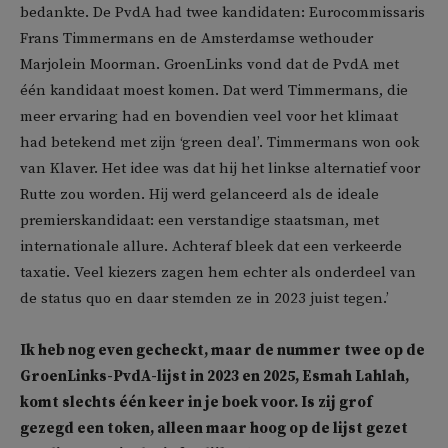
bedankte. De PvdA had twee kandidaten: Eurocommissaris
Frans Timmermans en de Amsterdamse wethouder
Marjolein Moorman. GroenLinks vond dat de PvdA met
één kandidaat moest komen. Dat werd Timmermans, die
meer ervaring had en bovendien veel voor het klimaat
had betekend met zijn ‘green deal’. Timmermans won ook
van Klaver. Het idee was dat hij het linkse alternatief voor
Rutte zou worden. Hij werd gelanceerd als de ideale
premierskandidaat: een verstandige staatsman, met
internationale allure. Achteraf bleek dat een verkeerde
taxatie. Veel kiezers zagen hem echter als onderdeel van
de status quo en daar stemden ze in 2023 juist tegen.’
Ik heb nog even gecheckt, maar de nummer twee op de
GroenLinks-PvdA-lijst in 2023 en 2025, Esmah Lahlah,
komt slechts één keer in je boek voor. Is zij grof
gezegd een token, alleen maar hoog op de lijst gezet