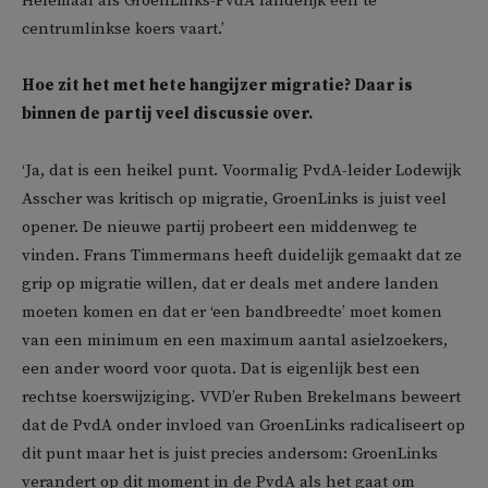
Helemaal als GroenLinks-PvdA landelijk een te
centrumlinkse koers vaart.’
Hoe zit het met hete hangijzer migratie? Daar is
binnen de partij veel discussie over.
‘Ja, dat is een heikel punt. Voormalig PvdA-leider Lodewijk
Asscher was kritisch op migratie, GroenLinks is juist veel
opener. De nieuwe partij probeert een middenweg te
vinden. Frans Timmermans heeft duidelijk gemaakt dat ze
grip op migratie willen, dat er deals met andere landen
moeten komen en dat er ‘een bandbreedte’ moet komen
van een minimum en een maximum aantal asielzoekers,
een ander woord voor quota. Dat is eigenlijk best een
rechtse koerswijziging. VVD’er Ruben Brekelmans beweert
dat de PvdA onder invloed van GroenLinks radicaliseert op
dit punt maar het is juist precies andersom: GroenLinks
verandert op dit moment in de PvdA als het gaat om