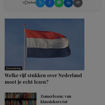
𝕏
f
in
✉
Delen
Samenleving
Welke vijf stukken over Nederland
moet je echt lezen?
Zomerlezen: van
klassiekers tot