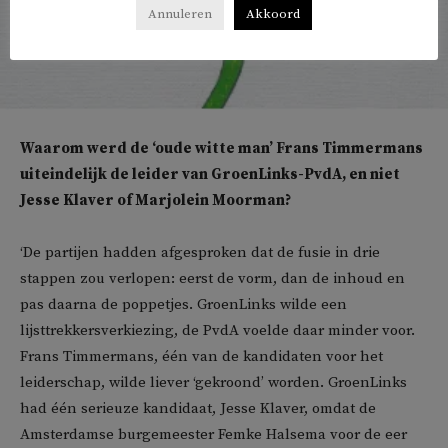
Annuleren
Akkoord
Waarom werd de ‘oude witte man’ Frans Timmermans
uiteindelijk de leider van GroenLinks-PvdA, en niet
Jesse Klaver of Marjolein Moorman?
‘De partijen hadden afgesproken dat de fusie in drie
stappen zou verlopen: eerst de vorm, dan de inhoud en
pas daarna de poppetjes. GroenLinks wilde een
lijsttrekkersverkiezing, de PvdA voelde daar minder voor.
Frans Timmermans, één van de kandidaten voor het
leiderschap, wilde liever ‘gekroond’ worden. GroenLinks
had één serieuze kandidaat, Jesse Klaver, omdat de
Amsterdamse burgemeester Femke Halsema voor de eer