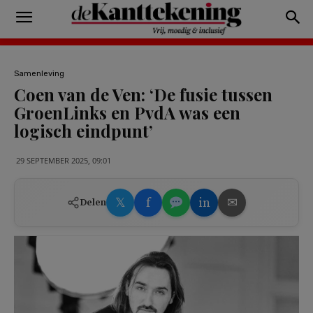
Samenleving
Coen van de Ven: ‘De fusie tussen
GroenLinks en PvdA was een
logisch eindpunt’
29 SEPTEMBER 2025, 09:01
𝕏
f
in
✉
Delen