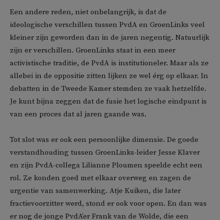
Een andere reden, niet onbelangrijk, is dat de
ideologische verschillen tussen PvdA en GroenLinks veel
kleiner zijn geworden dan in de jaren negentig. Natuurlijk
zijn er verschillen. GroenLinks staat in een meer
activistische traditie, de PvdA is institutioneler. Maar als ze
allebei in de oppositie zitten lijken ze wel érg op elkaar. In
debatten in de Tweede Kamer stemden ze vaak hetzelfde.
Je kunt bijna zeggen dat de fusie het logische eindpunt is
van een proces dat al jaren gaande was.
Tot slot was er ook een persoonlijke dimensie. De goede
verstandhouding tussen GroenLinks-leider Jesse Klaver
en zijn PvdA-collega Lilianne Ploumen speelde echt een
rol. Ze konden goed met elkaar overweg en zagen de
urgentie van samenwerking. Atje Kuiken, die later
fractievoorzitter werd, stond er ook voor open. En dan was
er nog de jonge PvdA’er Frank van de Wolde, die een