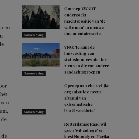
Omroep ZWART
onderzoekt
machtspositie van ‘de
en en
witte man’ in nieuwe
documentaireserie
Samenleving
an
de
VNG: ‘Je kunt de
huisvesting van
statushouders niet los
zien van die van andere
aandachtsgroepen’
Samenleving
oor
Oproep aan christelijke
organisaties: neem
 het
afstand van
t van
extremistische
Israël‑weekbrief
tum,
Samenleving
 de
Rotterdamse Raad wil
geen ‘wit college’ en
 de
kiest Nunnely en Harika