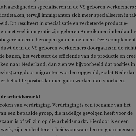
taalvaardigheden specialiseren in de VS geboren werknemers 
atietaken, terwijl immigranten zich meer specialiseren in ta
d. Dit resulteert in specialisatie en verbeterde productie-
staten met veel immigratie zijn geboren Amerikanen inderdaad v
iegerelateerde beroepen gaan uitoefenen. Deze complement
e duwt de in de VS geboren werknemers doorgaans in de richt
de banen, het verbetert de efficiëntie van de productie en creë
jken naar Nederland, dan zien we bijvoorbeeld dat posities in
gezins)zorg door migranten worden opgevuld, zodat Nederlan
ter betaalde posities kunnen gaan werken dan voorheen.
 de arbeidsmarkt
roken van verdringing. Verdringing is een toename van het
an een bepaalde groep, die nadelige gevolgen heeft voor de
kzaam is of wil zijn op die arbeidsmarkt. Hierdoor is er een
p werk, zijn er slechtere arbeidsvoorwaarden en gaan mensen