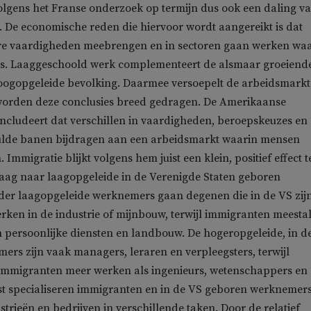
volgens het Franse onderzoek op termijn dus ook een daling v
 De economische reden die hiervoor wordt aangereikt is dat
e vaardigheden meebrengen en in sectoren gaan werken wa
 is. Laaggeschoold werk complementeert de alsmaar groeiend
oogopgeleide bevolking. Daarmee versoepelt de arbeidsmarkt.
orden deze conclusies breed gedragen. De Amerikaanse
ncludeert dat verschillen in vaardigheden, beroepskeuzes en
rvulde banen bijdragen aan een arbeidsmarkt waarin mensen
 Immigratie blijkt volgens hem juist een klein, positief effect t
aag naar laagopgeleide in de Verenigde Staten geboren
er laagopgeleide werknemers gaan degenen die in de VS zij
ken in de industrie of mijnbouw, terwijl immigranten meesta
 persoonlijke diensten en landbouw. De hogeropgeleide, in d
rs zijn vaak managers, leraren en verpleegsters, terwijl
immigranten meer werken als ingenieurs, wetenschappers en
st specialiseren immigranten en in de VS geboren werknemer
strieën en bedrijven in verschillende taken. Door de relatief