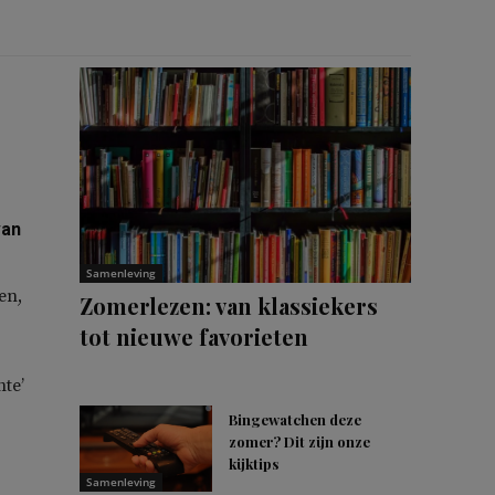
van
Samenleving
en,
Zomerlezen: van klassiekers
tot nieuwe favorieten
hte’
Bingewatchen deze
zomer? Dit zijn onze
kijktips
Samenleving