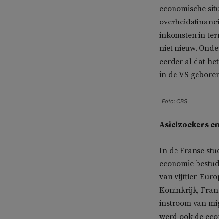
economische situ
overheidsfinanc
inkomsten in ter
niet nieuw. Ond
eerder al dat he
in de VS geboren
Foto: CBS
Asielzoekers en
In de Franse stu
economie bestud
van vijftien Eur
Koninkrijk, Fran
instroom van mi
werd ook de eco