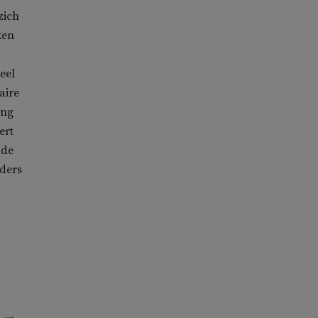
zich
ken
eel
aire
ing
ert
 de
ders