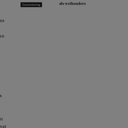
als wethouders
Samenleving
ens
van
s
an
wat