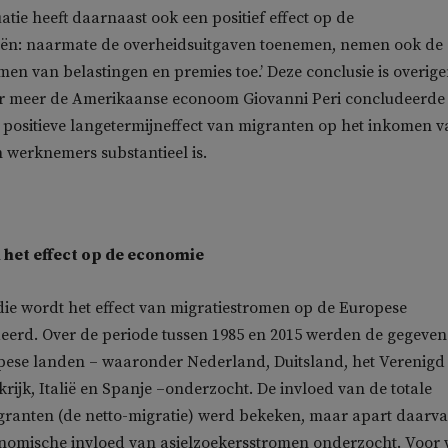
atie heeft daarnaast ook een positief effect op de
iën: naarmate de overheidsuitgaven toenemen, nemen ook de
men van belastingen en premies toe.’ Deze conclusie is overig
er meer de Amerikaanse econoom Giovanni Peri concludeerde
t positieve langetermijneffect van migranten op het inkomen 
 werknemers substantieel is.
 het effect op de economie
die wordt het effect van migratiestromen op de Europese
eerd. Over de periode tussen 1985 en 2015 werden de gegeven
opese landen – waaronder Nederland, Duitsland, het Verenigd
krijk, Italië en Spanje –onderzocht. De invloed van de totale
granten (de netto-migratie) werd bekeken, maar apart daarv
nomische invloed van asielzoekersstromen onderzocht. Voor 