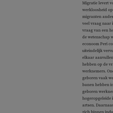
Migratie levert 
werkloosheid op.
migranten ander
veel vraag naar
vraag van een h
de wetenschap w
econoom Peri co
uiteindelijk ve
elkaar aanvullen.
hebben op de vr
werknemers. Ond
geboren vaak wer
banen hebben in
geboren werkneme
hogeropgeleide 
artsen. Daarnaa
zich binnen indu