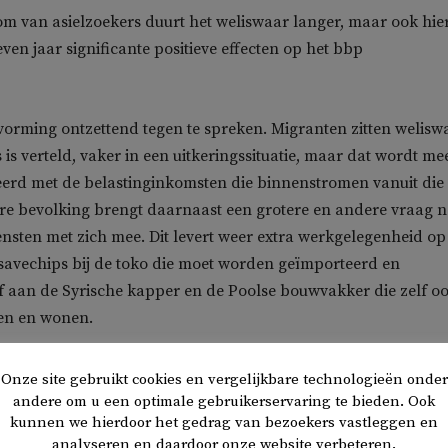
oom van asielzoekers duurt het weliswaar langer, maar ook hie
zeven jaar significante positieve effecten op het bbp
ldvorming ontzettend tegen te spreken. Migranten zitten welisw
 is verteld, vaker in een uitkeringssituatie, maar dat wordt me
rd met de belastinginkomsten die binnenstromen vanuit die
re bevolking brengt daarnaast een grotere en andere vraag 
nsten met zich mee. Dit levert weer extra werkgelegenheid op
savechips bij de toko die moet worden geïmporteerd en
f aan de Syrische kapper en de Poolse bouwvakker die zelf o
ten en wonen.
ng
Onze site gebruikt cookies en vergelijkbare technologieën onder
andere om u een optimale gebruikerservaring te bieden. Ook
kunnen we hierdoor het gedrag van bezoekers vastleggen en
er migranten gaat het regelmatig over Nederlandse bijdragen
analyseren en daardoor onze website verbeteren.