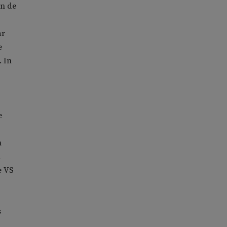
an de
ar
e
 In
e
n
l
e VS
s