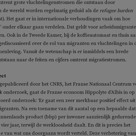
trent grote vluchtelingenstromen die ontstaan door
 de wereld worden regelmatig geduid als de
refugee burden
st). Het gaat er in internationale verhoudingen vaak om hoe
t’ onder elkaar gaan verdelen. Dat geldt voor arbeidsmigrant
en. Ook in de Tweede Kamer, bij de koffieautomaat en thuis a
 gediscussieerd over de rol van migranten en vluchtelingen in 
enleving. Vanuit de wetenschap is er inmiddels een brede
ntstaan naar de feiten en cijfers omtrent migratiestromen.
ect
 gepubliceerd door het CNRS, het Franse Nationaal Centrum v
 onderzoek, gaat de Franse econoom Hippolyte d’Albis in op
voerd onderzoek: ‘Er gaat een zeer merkbaar positief effect ui
igranten. Na een toename van dit aantal op een bepaalde da
 binnenlands product (bbp) per inwoner aanzienlijk gedurende
er jaar, terwijl de werkloosheid daalt. En dit is precies het
e van wat ons doorgaans wordt verteld. Deze verbetering van