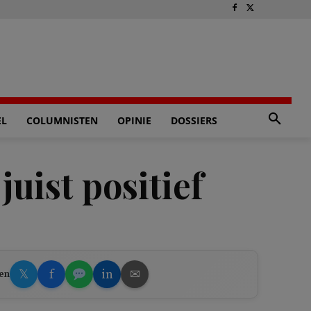
EL
COLUMNISTEN
OPINIE
DOSSIERS
uist positief
𝕏
f
in
✉
en