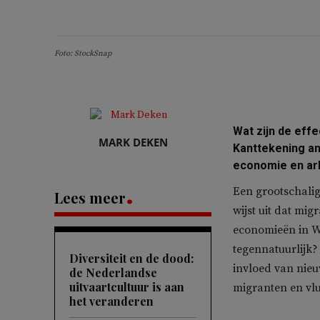
Foto: StockSnap
Wat zijn de eff
MARK DEKEN
Kanttekening an
economie en ar
Een grootschali
Lees meer
wijst uit dat mig
economieën in We
tegennatuurlijk? 
Diversiteit en de dood:
invloed van nieu
de Nederlandse
uitvaartcultuur is aan
migranten en vl
het veranderen