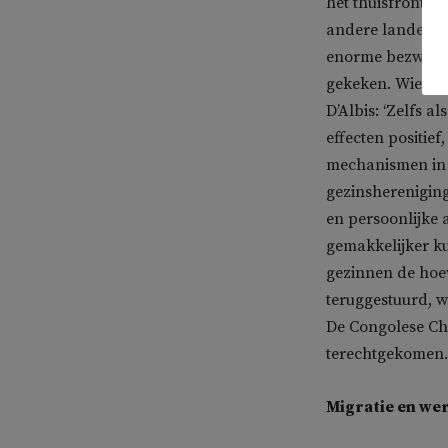
het thuisfront v
andere landen w
enorme bezwaren
gekeken. Wie ga
D’Albis: ‘Zelfs a
effecten positief
mechanismen in 
gezinshereniging
en persoonlijke 
gemakkelijker k
gezinnen de hoe
teruggestuurd, 
De Congolese Cha
terechtgekomen.
Migratie en we