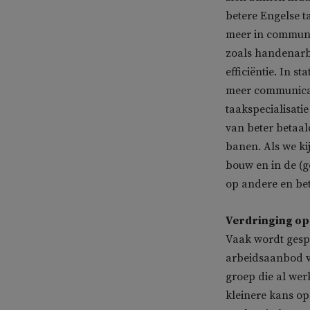
betere Engelse 
meer in communic
zoals handenarbei
efficiëntie. In 
meer communicat
taakspecialisati
van beter betaal
banen. Als we ki
bouw en in de (
op andere en be
Verdringing op
Vaak wordt gesp
arbeidsaanbod v
groep die al wer
kleinere kans o