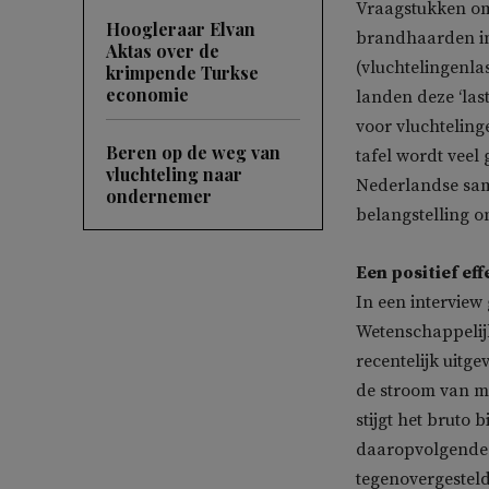
Vraagstukken om
Hoogleraar Elvan
brandhaarden in
Aktas over de
(vluchtelingenla
krimpende Turkse
economie
landen deze ‘las
voor vluchteling
Beren op de weg van
tafel wordt veel
vluchteling naar
Nederlandse sam
ondernemer
belangstelling o
Een positief eff
In een interview
Wetenschappelijk
recentelijk uitge
de stroom van m
stijgt het bruto
daaropvolgende vi
tegenovergesteld