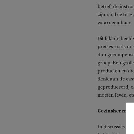
betreft de instr
zijn na drie tot 
waarneembaar.
Dit lijkt de bee
precies zoals ons
dan gecompensee
groep. Een grote
producten en die
denk aan de cas
geproduceerd, o
moeten leven, e
Gezinsherenigi
In discussies ov