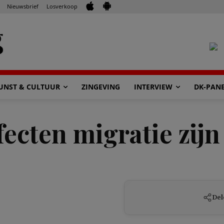
Nieuwsbrief
Losverkoop
UNST & CULTUUR
ZINGEVING
INTERVIEW
DK-PAN
cten migratie zijn j
Del