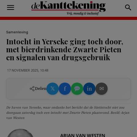
Samenleving
Intocht in Yerseke ging toch door,
met bierdrinkende Zwarte Pieten
en signalen van drugsgebruik
17 NOVEMBER 2025, 10:48
𝕏
f
in
✉
Delen
De haven van Yerseke, waar ondanks het bericht dat de Sintintocht niet zou
doorgaan zaterdag toch een intocht met Zwarte Pieten plaatsvond. Beeld: Arjan
van Westen
ARJAN VAN WESTEN