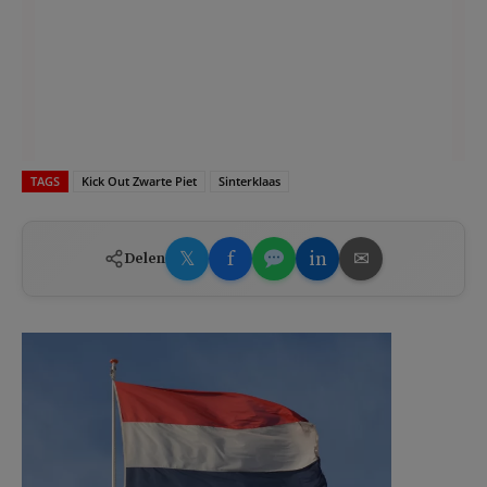
TAGS
Kick Out Zwarte Piet
Sinterklaas
𝕏
f
in
✉
Delen