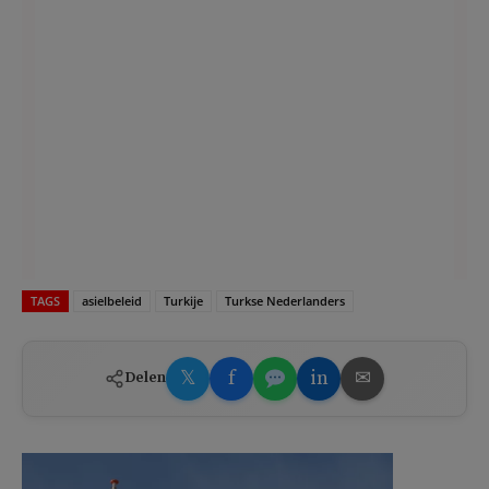
TAGS
asielbeleid
Turkije
Turkse Nederlanders
𝕏
f
in
✉
Delen