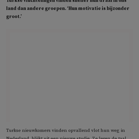
Turkse vluchtelingen vinden sneller hun draai in ons
land dan andere groepen. ‘Hun motivatie is bijzonder
groot.’
Turkse nieuwkomers vinden opvallend vlot hun weg in
Nederland, blijkt uit een nieuwe studie. Ze leren de taal