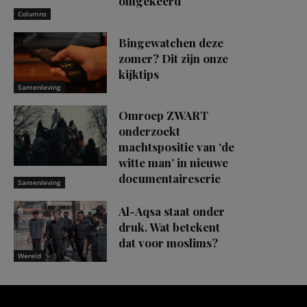
omgekeerd
Columns
Bingewatchen deze
zomer? Dit zijn onze
kijktips
Samenleving
Omroep ZWART
onderzoekt
machtspositie van ‘de
witte man’ in nieuwe
documentaireserie
Samenleving
Al-Aqsa staat onder
druk. Wat betekent
dat voor moslims?
Wereld