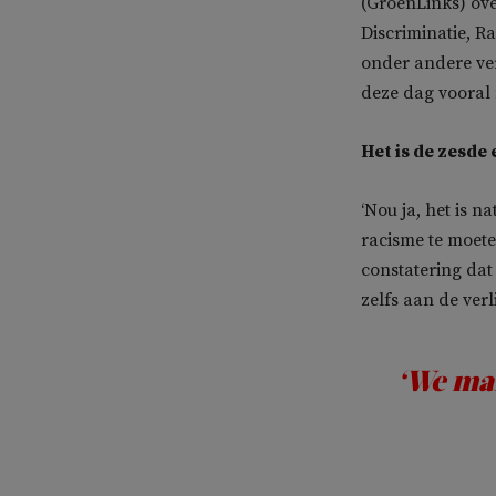
(GroenLinks) ov
Discriminatie, R
onder andere ver
deze dag vooral n
Het is de zesde 
‘Nou ja, het is n
racisme te moeten
constatering dat
zelfs aan de ver
‘We ma