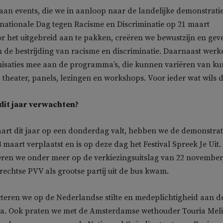
s aan events, die we in aanloop naar de landelijke demonstrati
nationale Dag tegen Racisme en Discriminatie op 21 maart
r het uitgebreid aan te pakken, creëren we bewustzijn en gev
 de bestrijding van racisme en discriminatie. Daarnaast werk
nisaties mee aan de programma’s, die kunnen variëren van ku
, theater, panels, lezingen en workshops. Voor ieder wat wils d
dit jaar verwachten?
art dit jaar op een donderdag valt, hebben we de demonstrat
 maart verplaatst en is op deze dag het Festival Spreek Je Uit.
eren we onder meer op de verkiezingsuitslag van 22 november
echtse PVV als grootse partij uit de bus kwam.
cteren we op de Nederlandse stilte en medeplichtigheid aan d
a. Ook praten we met de Amsterdamse wethouder Touria Meli