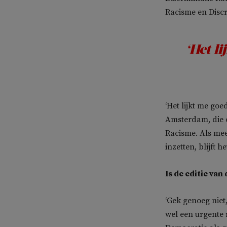
Racisme en Discr
‘Het li
‘Het lijkt me goe
Amsterdam, die 
Racisme. Als mee
inzetten, blijft h
Is de editie va
‘Gek genoeg niet
wel een urgente 