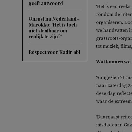
geeft antwoord
‘Het is een reek
rondom de Inter
Onrust na Nederland-
organiseren. Doo
Marokko: ‘Het is toch
niet strafbaar om
we handvatten in
vrolijk te zijn?’
grassroots-orga
tot muziek, films
Respect voor Kadir abi
Wat kunnen we 
‘Aangezien 21 ma
naar zaterdag 23
deze dag reflect
waar de extreemr
‘Daarnaast refle
misdaden in Gaz