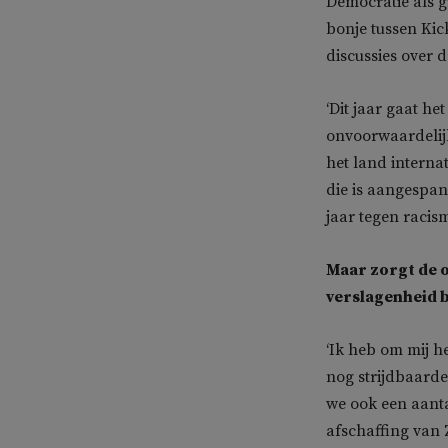
Democratie als gr
bonje tussen Kic
discussies over d
‘Dit jaar gaat he
onvoorwaardelijk 
het land interna
die is aangespan
jaar tegen racis
Maar zorgt de 
verslagenheid 
‘Ik heb om mij h
nog strijdbaarde
we ook een aant
afschaffing van 