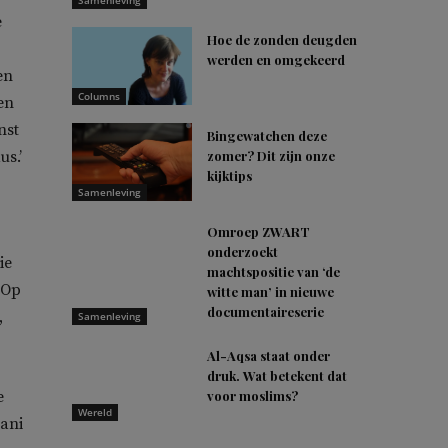
Samenleving
e
Hoe de zonden deugden
werden en omgekeerd
en
Columns
en
nst
Bingewatchen deze
us.’
zomer? Dit zijn onze
kijktips
Samenleving
Omroep ZWART
onderzoekt
ie
machtspositie van ‘de
 Op
witte man’ in nieuwe
documentaireserie
,
Samenleving
Al-Aqsa staat onder
druk. Wat betekent dat
e
voor moslims?
Wereld
ani