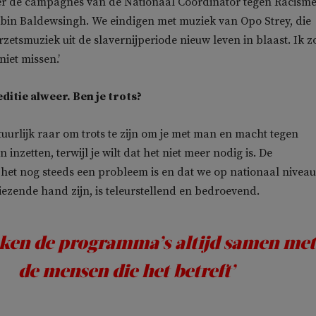
er de campagnes van de Nationaal Coördinator tegen Racisme
abin Baldewsingh. We eindigen met muziek van Opo Strey, die
zetsmuziek uit de slavernijperiode nieuw leven in blaast. Ik z
iet missen.’
editie alweer. Ben je trots?
atuurlijk raar om trots te zijn om je met man en macht tegen
 inzetten, terwijl je wilt dat het niet meer nodig is. De
 het nog steeds een probleem is en dat we op nationaal niveau
liezende hand zijn, is teleurstellend en bedroevend.
ken de programma’s altijd samen met
de mensen die het betreft’