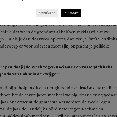
Annuleren
Akkoord
ntkenning en ontwijking van een discussie die iedereen aangaat
enlijk, dat we in de grondwet al hebben verklaard dat we
ijn. En als je dan daarvoor opkomt, dan zou je ‘woke’ en ‘links
 onderwerp er voor iedereen moet zijn, ongeacht je politieke
repen dat jij de Week tegen Racisme een vaste plek hebt
genda van Pakhuis de Zwijger?
aad bij geholpen dit een terugkerende antiracistische traditie 
ben het de eerste jaren met heel weinig financiering gedaa
l jaar ondersteunt de gemeente Amsterdam de Week Tegen
zal dit jaar de Landelijk Coördinator tegen Racisme en
bin Baldewsingh meedoen. Hij wil de Internationale Dag Tege