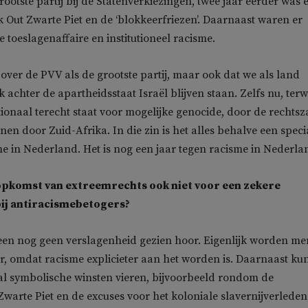
ootste partij bij de Statenverkiezingen, twee jaar eerder was 
k Out Zwarte Piet en de ‘blokkeerfriezen’. Daarnaast waren er
e toeslagenaffaire en institutioneel racisme.
t over de PVV als de grootste partij, maar ook dat we als land
achter de apartheidsstaat Israël blijven staan. Zelfs nu, terwi
tionaal terecht staat voor mogelijke genocide, door de rechts
nen door Zuid-Afrika. In die zin is het alles behalve een speci
me in Nederland. Het is nog een jaar tegen racisme in Nederlan
opkomst van extreemrechts ook niet voor een zekere
bij antiracismebetogers?
een nog geen verslagenheid gezien hoor. Eigenlijk worden m
r, omdat racisme explicieter aan het worden is. Daarnaast k
al symbolische winsten vieren, bijvoorbeeld rondom de
Zwarte Piet en de excuses voor het koloniale slavernijverleden