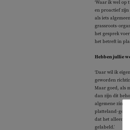
‘Waar ik wel op t
en proactief zij
als iets algemee
grassroots-orga
het gesprek voe
het betreft in pl
Hebben jullie we
‘Daar wil ik eig
geworden richtin
Maar goed, als 
dan zijn dit beh
algemene zin wel
platteland-gespr
dat het alleen m
gelabeld.’