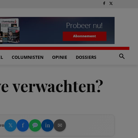
EL
COLUMNISTEN
OPINIE
DOSSIERS
we verwachten?
𝕏
f
in
✉
en