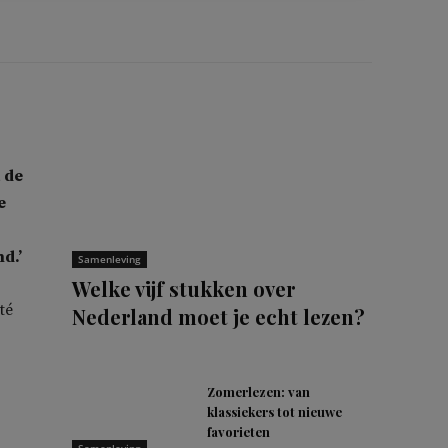
 de
e
d.’
Samenleving
Welke vijf stukken over
té
Nederland moet je echt lezen?
Zomerlezen: van
klassiekers tot nieuwe
favorieten