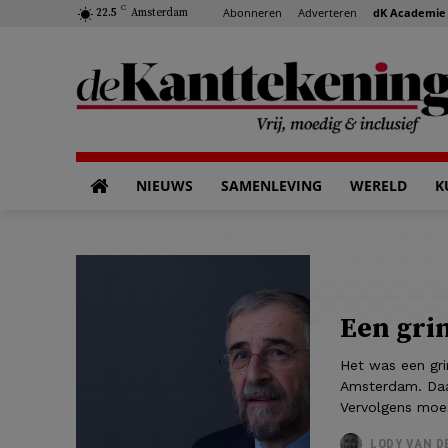
C
Abonneren
Adverteren
dK Academie
22.5
Amsterdam
NIEUWS
SAMENLEVING
WERELD
K
Een gri
Het was een gr
Amsterdam. Daar
Vervolgens moes
LODY VAN D