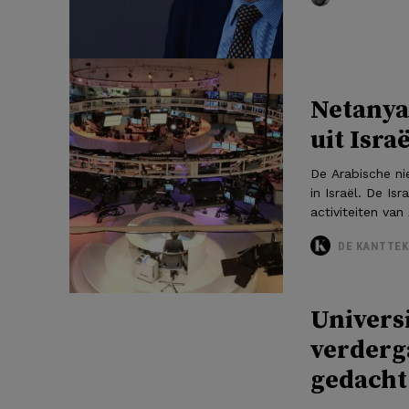
Netanya
uit Israë
De Arabische ni
in Israël. De I
activiteiten van
DE KANTTEK
Universi
verderg
gedacht