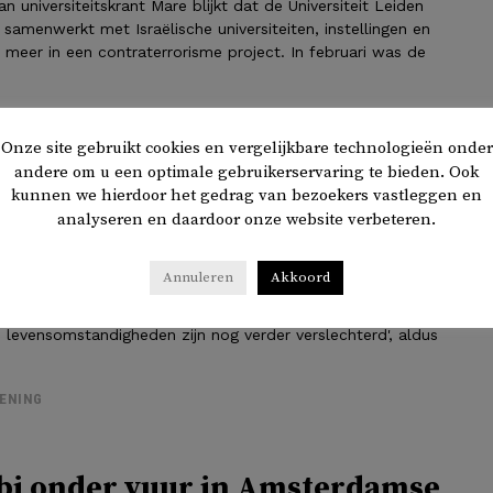
n universiteitskrant Mare blijkt dat de Universiteit Leiden
samenwerkt met Israëlische universiteiten, instellingen en
r meer in een contraterrorisme project. In februari was de
ENING
Onze site gebruikt cookies en vergelijkbare technologieën onder
tionaal Gerechtshof wil dat
andere om u een optimale gebruikerservaring te bieden. Ook
kunnen we hierdoor het gedrag van bezoekers vastleggen en
umanitaire hulp toelaat in
analyseren en daardoor onze website verbeteren.
Annuleren
Akkoord
aal Gerechtshof in Den Haag oordeelt dat Israël
umanitaire hulp voor de Palestijnen in Gaza moet toelaten.
e levensomstandigheden zijn nog verder verslechterd', aldus
ENING
ibi onder vuur in Amsterdamse