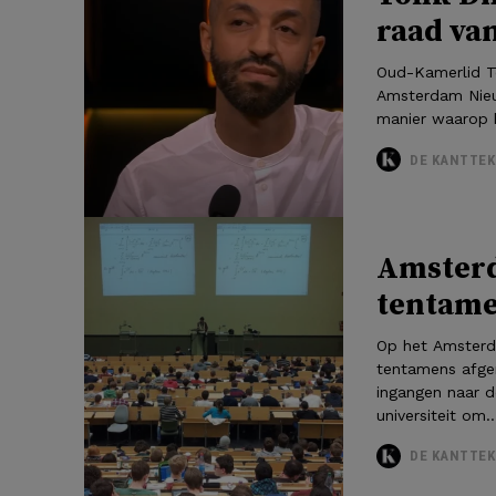
raad va
Oud-Kamerlid To
Amsterdam Nieuw
manier waarop h
DE KANTTEK
Amsterd
tentame
Op het Amsterda
tentamens afge
ingangen naar d
universiteit om..
DE KANTTEK