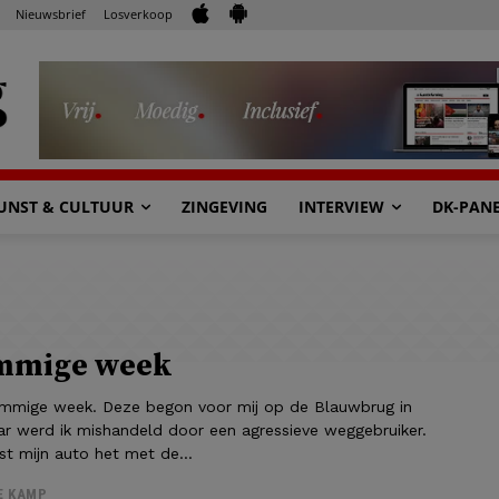
Nieuwsbrief
Losverkoop
UNST & CULTUUR
ZINGEVING
INTERVIEW
DK-PAN
mmige week
immige week. Deze begon voor mij op de Blauwbrug in
 werd ik mishandeld door een agressieve weggebruiker.
t mijn auto het met de...
E KAMP