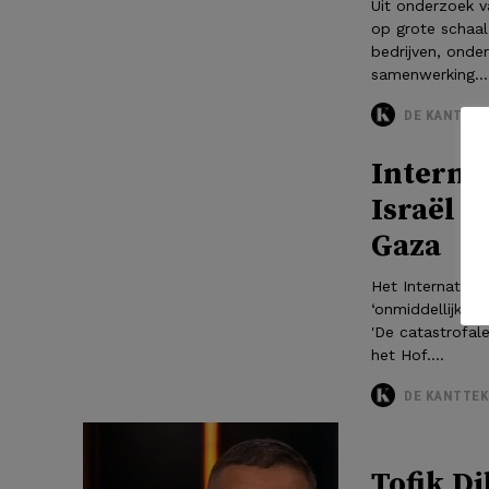
Uit onderzoek va
op grote schaal 
bedrijven, onde
samenwerking...
DE KANTTEK
Interna
Israël h
Gaza
Het Internation
‘onmiddellijk’ h
'De catastrofal
het Hof....
DE KANTTEK
Tofik D