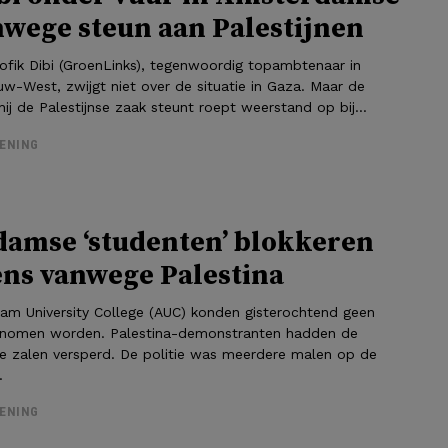
nwege steun aan Palestijnen
fik Dibi (GroenLinks), tegenwoordig topambtenaar in
-West, zwijgt niet over de situatie in Gaza. Maar de
ij de Palestijnse zaak steunt roept weerstand op bij...
ENING
amse ‘studenten’ blokkeren
ns vanwege Palestina
m University College (AUC) konden gisterochtend geen
nomen worden. Palestina-demonstranten hadden de
e zalen versperd. De politie was meerdere malen op de
.
ENING