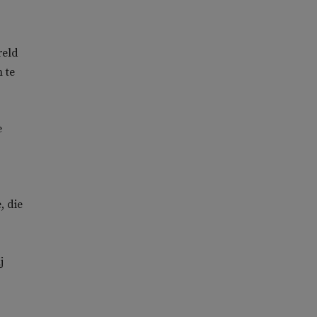
reld
 te
e
, die
j