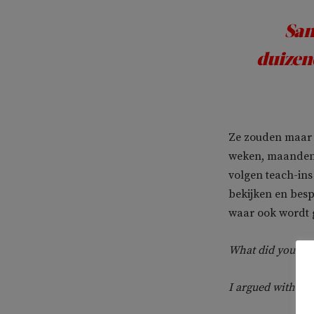
Sam
duizen
Ze zouden maar e
weken, maanden i
volgen teach-in
bekijken en besp
waar ook wordt 
What did you do 
I argued with the