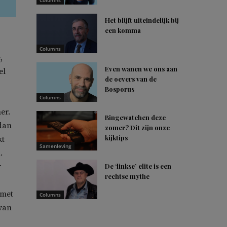
Columns
Het blijft uiteindelijk bij
een komma
Columns
,
Even wanen we ons aan
el
de oevers van de
Bosporus
Columns
er.
Bingewatchen deze
 dan
zomer? Dit zijn onze
kijktips
kt
Samenleving
.
r
De ‘linkse’ elite is een
rechtse mythe
 met
Columns
 van