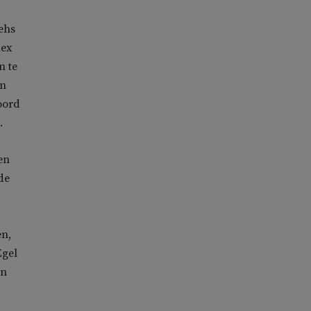
yehs
nex
n te
en
oord
.
en
de
en,
Egel
en