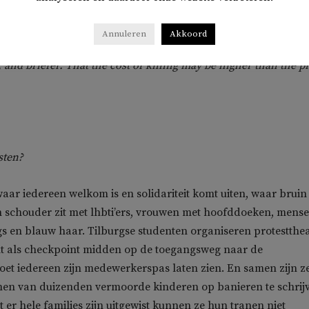
?
Annuleren
Akkoord
nnocent deserve innocence. That the sound of laughter is better
and briefer. That the cost of killing may be higher than the p
isten?
r iedereen welkom is en solidariteit komt uiten, waar bruin
n schouder zit met lhbti’ers, vrouwen met hoofddoeken, mens
s en blauw haar. Tilburgse studenten organiseren protestthea
nt als checkpoint midden op de toegangsweg naar de
et iedereen zijn medewerkerspas laten zien. En samen zijn z
en van duizenden vermoorde kinderen op banieren te schrij
t er hele families zijn uitgewist kunnen ze hun tranen niet