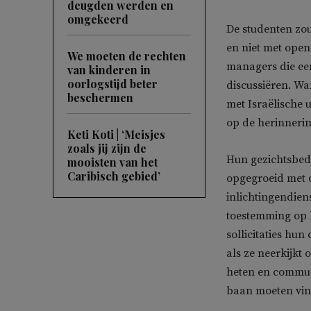
deugden werden en
omgekeerd
De studenten zou
en niet met open
We moeten de rechten
managers die een
van kinderen in
oorlogstijd beter
discussiëren. Wa
beschermen
met Israëlische 
op de herinnerin
Keti Koti | ‘Meisjes
zoals jij zijn de
Hun gezichtsbed
mooisten van het
Caribisch gebied’
opgegroeid met d
inlichtingendien
toestemming op h
sollicitaties hu
als ze neerkijkt 
heten en commun
baan moeten vin