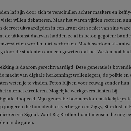
den laf zijn door zich te verschuilen achter maskers en keffi
 vizier willen debatteren. Maar het waren vijftien rectoren an
 decreet uitvaardigden in een krant dat ze niet van zins ware
nt de uitkomst daarvan hadden ze al in beton gegoten: band
universiteiten worden niet verbroken. Machtsvertoon als antw
g door de studenten aan een geweten dat het Westen ooit had
ekking is daarom gerechtvaardigd. Deze generatie is bovendi
e macht van digitale herkenning: trollenlegers, de politie en 
sten weten je te vinden. Foto’s blijven voor eeuwig zonder hun
et internet circuleren. Mogelijke werkgevers lichten bij
n digitale doopceel. Mijn generatie boomers kan makkelijk prat
op jongeren die hun identiteit verbergen en Ziggy, Stardust of 
iceren via Signal. Want Big Brother houdt mensen die nog e
den in de gaten.