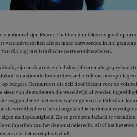
e emotioneel zijn. Maar ze hebben hun feiten zo goed op orde
ers van universiteiten alleen maar antwoorden in hol gemomp
 van dialoog met Israëlische partneruniversiteiten.
dadig zijn en daarom zich diskwalificeren als gesprekspartn
lokale en nationale bestuurders zich druk om hun spulletjes
p burgers. Bestuurders die zelf doof bleken voor de volstre
 eisen van de studenten die wereldwijd al worden ingewilligd
níet zeggen dat ze niet weten wat er gebeurt in Palestina. Maa
dat de wreedheid van Israël ongekend is en duiken vervolgens
 eigen medeplichtigheid. En ze proberen lafheid te verhullen
ie en inperken van het demonstratierecht. Alsof het bezetten
ouwen voor het eerst plaatsvindt.