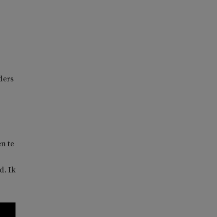
ders
n te
d. Ik