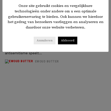
Onze site gebruikt cookies en vergelijkbare
technologieën onder andere om u een optimale
gebruikerservaring te bieden. Ook kunnen we hierdoor
het gedrag van bezoekers vastleggen en analyseren en
Anne-Ruth Wertheim: ‘Racisme
daardoor onze website verbeteren.
gaat ook over jaloezie’
‘Racisme blijft bestaan omdat mensen ervoor kiezen het niet
Annuleren
Akkoord
te zien.’ Anne-Ruth Wertheim is bioloog en werkte de
theorieën over racisme van haar vader verder uit. Bij
antisemitisme speelt...
EWOUD BUTTER