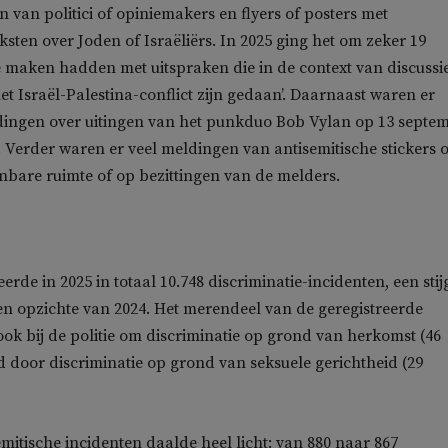
n van politici of opiniemakers en flyers of posters met
sten over Joden of Israëliërs. In 2025 ging het om zeker 19
e maken hadden met uitspraken die in de context van discussie
et Israël-Palestina-conflict zijn gedaan’. Daarnaast waren er
dingen over uitingen van het punkduo Bob Vylan op 13 septe
. Verder waren er veel meldingen van antisemitische stickers o
penbare ruimte of op bezittingen van de melders.
reerde in 2025 in totaal 10.748 discriminatie-incidenten, een stij
en opzichte van 2024. Het merendeel van de geregistreerde
ook bij de politie om discriminatie op grond van herkomst (46
d door discriminatie op grond van seksuele gerichtheid (29
emitische incidenten daalde heel licht: van 880 naar 867