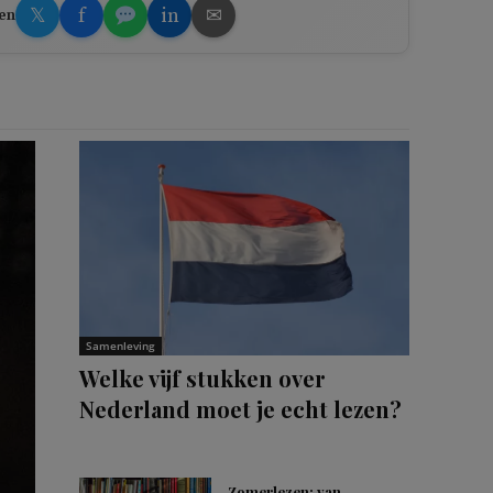
𝕏
f
in
✉
en
Samenleving
Welke vijf stukken over
Nederland moet je echt lezen?
Zomerlezen: van