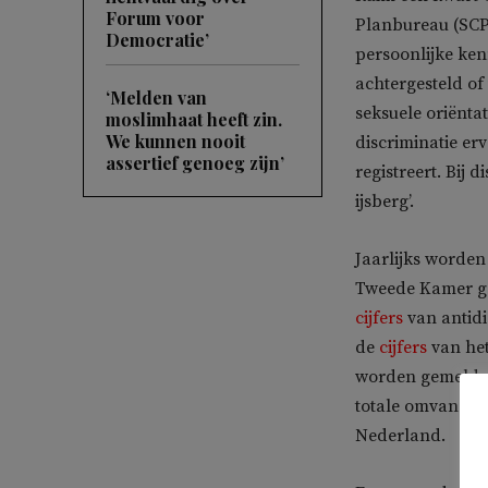
Forum voor
Planbureau (SCP)
Democratie’
persoonlijke ke
achtergesteld of
‘Melden van
seksuele oriënta
moslimhaat heeft zin.
We kunnen nooit
discriminatie erv
assertief genoeg zijn’
registreert. Bij 
ijsberg’.
Jaarlijks worden 
Tweede Kamer ges
cijfers
van antidi
de
cijfers
van het
worden gemeld, w
totale omvang va
Nederland.