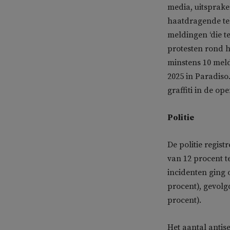
media, uitsprake
haatdragende tek
meldingen ‘die t
protesten rond h
minstens 10 mel
2025 in Paradiso
graffiti in de o
Politie
De politie regist
van 12 procent t
incidenten ging 
procent), gevolg
procent).
Het aantal antis