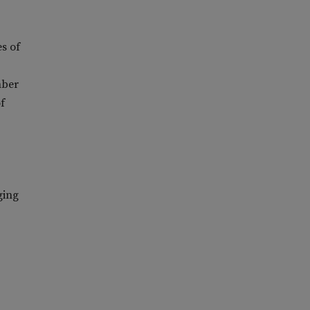
s of
mber
f
ging