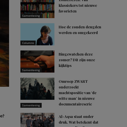
klassiekers tot nieuwe
favorieten
Samenleving
Hoe de zonden deugden
werden en omgekeerd
Columns
Bingewatchen deze
zomer? Dit zijn onze
kijktips
Samenleving
Omroep ZWART
onderzoekt
machtspositie van ‘de
witte man’ in nieuwe
documentaireserie
Samenleving
e?
Al-Aqsa staat onder
druk. Wat betekent dat