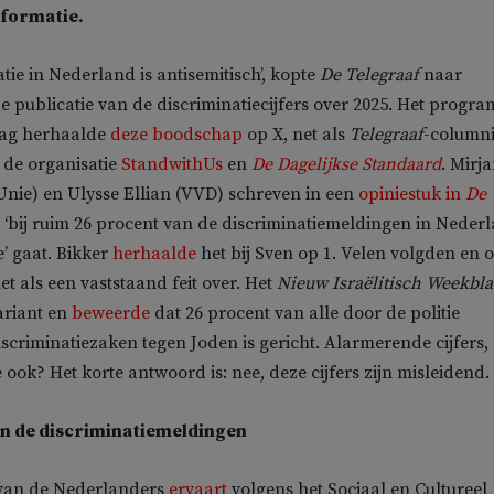
nformatie.
tie in Nederland is antisemitisch’, kopte
De Telegraaf
naar
e publicatie van de discriminatiecijfers over 2025. Het progr
Dag herhaalde
deze boodschap
op X, net als
Telegraaf
-columni
, de organisatie
StandwithUs
en
De Dagelijkse Standaard
. Mirj
Unie) en Ulysse Ellian (VVD) schreven in een
opiniestuk in
De
t ‘bij ruim 26 procent van de discriminatiemeldingen in Neder
’ gaat. Bikker
herhaalde
het bij Sven op 1. Velen volgden en 
t als een vaststaand feit over. Het
Nieuw Israëlitisch Weekbl
riant en
beweerde
dat 26 procent van alle door de politie
iscriminatiezaken tegen Joden is gericht. Alarmerende cijfers,
ook? Het korte antwoord is: nee, deze cijfers zijn misleidend.
in de discriminatiemeldingen
van de Nederlanders
ervaart
volgens het Sociaal en Cultureel