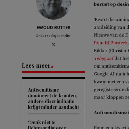
berust op desi
‘Kwart discrimina
EWOUD BUTTER
aanleiding van d
Nieuws van de 
Onderzoeksjournalist.
Ronald Plasterk
Bikker (Christen
Telegraaf
dat he
Lees meer
om antisemitisme
Google AI nam he
kwam met een va
Antisemitisme
geregistreerde d
domineert de kranten,
maar kloppen ze 
andere discriminatie
krijgt minder aandacht
Antisemitisme 
‘Denk niet te
lichtvaardig over
Ruim een kwart 