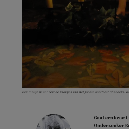
Een meisje bewondert de kaarsjes van het Joodse lichtfeest Chanoeka. Be
Gaat een kwart 
Onderzoeker
E