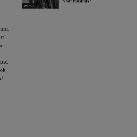
voor moslims?
Wereld
amma
st
am
land
ook
ad