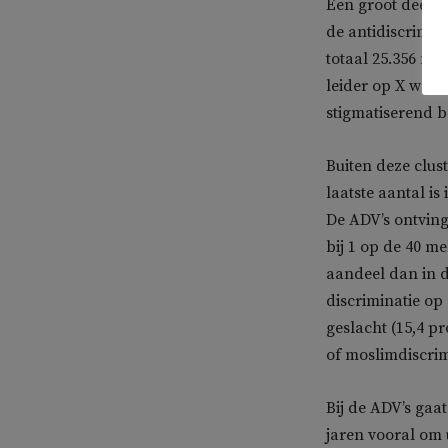
Een groot deel v
de antidiscrimin
totaal 25.356 me
leider op X waar
stigmatiserend b
Buiten deze clus
laatste aantal i
De ADV’s ontving
bij 1 op de 40 m
aandeel dan in d
discriminatie op
geslacht (15,4 pr
of moslimdiscrimi
Bij de ADV’s gaa
jaren vooral om u