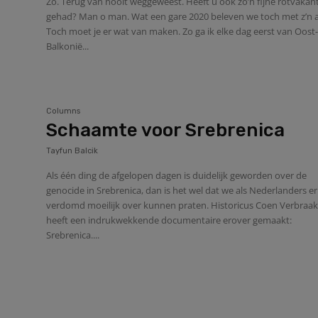
Zo. Terug van nooit weggeweest. Heeft u ook zo’n fijne rotvakan
gehad? Man o man. Wat een gare 2020 beleven we toch met z’n a
Toch moet je er wat van maken. Zo ga ik elke dag eerst van Oost-
Balkonië...
Columns
Schaamte voor Srebrenica
Tayfun Balcik
Als één ding de afgelopen dagen is duidelijk geworden over de
genocide in Srebrenica, dan is het wel dat we als Nederlanders er
verdomd moeilijk over kunnen praten. Historicus Coen Verbraa
heeft een indrukwekkende documentaire erover gemaakt:
Srebrenica....