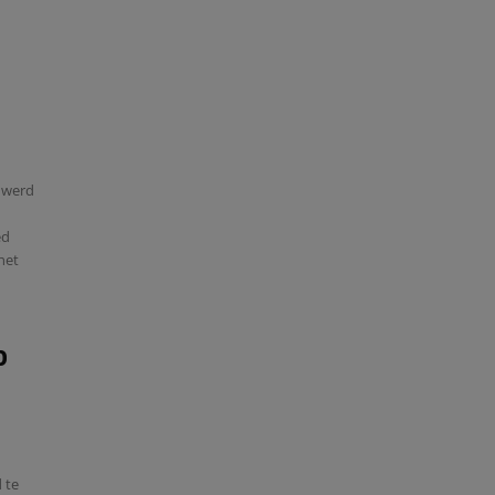
t werd
ed
het
p
 te