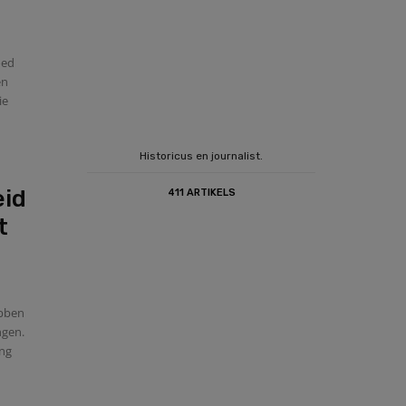
oed
en
ie
Historicus en journalist.
eid
411 ARTIKELS
t
ebben
ngen.
ang