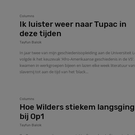
Columns
Ik luister weer naar Tupac in
deze tijden
Tayfun Balcik
In jaar twee van mijn geschiedenisopleiding aan de Universiteit 
volgde ik het keuzevak ‘Afro-Amerikaanse geschiedenis in de VS’
kwamen in werkgroepen bijeen en lazen elke week literatuur van
slavernij tot aan de tijd van het ‘black...
Columns
Hoe Wilders stiekem langsging
bij Op1
Tayfun Balcik