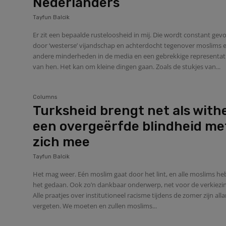
Nederlanders
Tayfun Balcik
Er zit een bepaalde rusteloosheid in mij. Die wordt constant gev
door ‘westerse’ vijandschap en achterdocht tegenover moslims 
andere minderheden in de media en een gebrekkige representat
van hen. Het kan om kleine dingen gaan. Zoals de stukjes van...
Columns
Turksheid brengt net als with
een overgeërfde blindheid me
zich mee
Tayfun Balcik
Het mag weer. Eén moslim gaat door het lint, en alle moslims h
het gedaan. Ook zo’n dankbaar onderwerp, net voor de verkiezi
Alle praatjes over institutioneel racisme tijdens de zomer zijn all
vergeten. We moeten en zullen moslims...