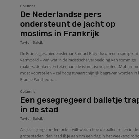
Columns
De Nederlandse pers
ondersteunt de jacht op
moslims in Frankrijk
Tayfun Balcik
De Franse geschiedenisleraar Samuel Paty die om een spotpren
vermoord – van wat in de racistische verbeelding van sommige
makers, denkers en tekenaars de islamitische profeet Mohamm
moet voorstellen – zal hoogstwaarschijnlijk begraven worden in 
Franse Pantheon,...
Columns
Een gesegregeerd balletje tra
in de stad
Tayfun Balcik
Als je als jonge onderzoeker wilt weten hoe de ballen rollen in de
grote steden, dan raad ik je aan om een dag in het weekend rond