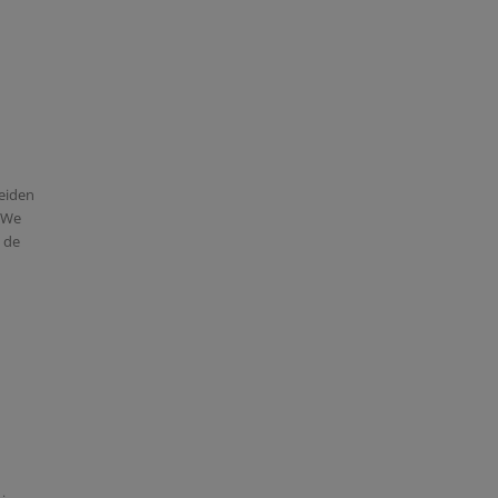
Leiden
. We
 de