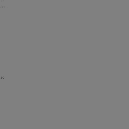
tie
llen.
 zo
k