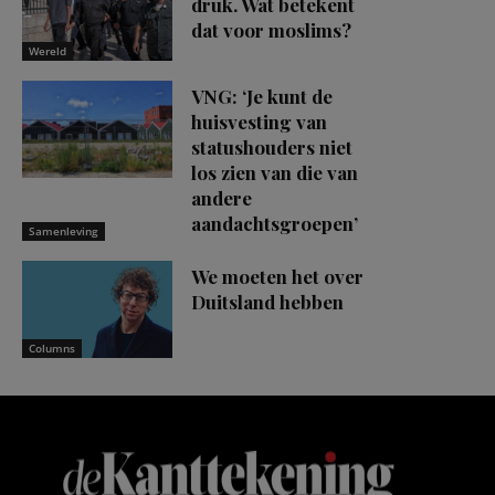
druk. Wat betekent
dat voor moslims?
Wereld
VNG: ‘Je kunt de
huisvesting van
statushouders niet
los zien van die van
andere
aandachtsgroepen’
Samenleving
We moeten het over
Duitsland hebben
Columns