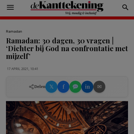
Ramadan
Ramadan: 30 dagen, 30 vragen |
‘Dichter bij God na confrontatie met
mijzelf’
17 APRIL 2021, 10:41
𝕏
f
in
✉
Delen