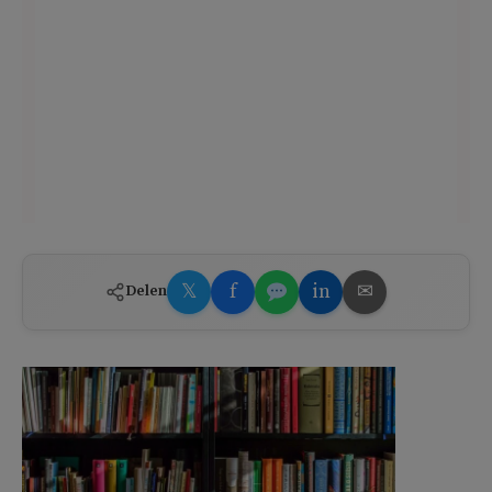
𝕏
f
in
✉
Delen