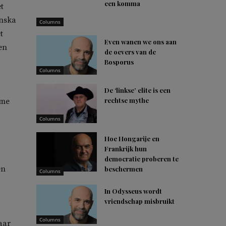
een komma
t
anska
Columns
t
Even wanen we ons aan
en
de oevers van de
Bosporus
Columns
De ‘linkse’ elite is een
rechtse mythe
sme
Columns
Hoe Hongarije en
Frankrijk hun
democratie proberen te
en
beschermen
Columns
In Odysseus wordt
,
vriendschap misbruikt
Columns
aar