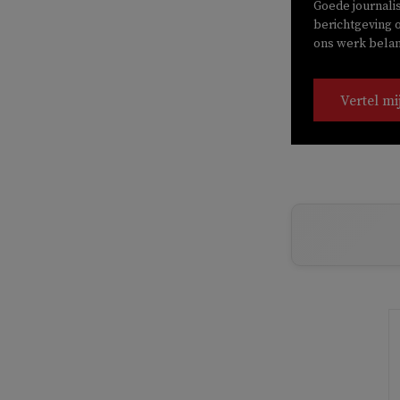
Goede journali
berichtgeving o
ons werk belang
Vertel mi