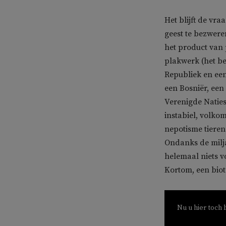
Het blijft de vra
geest te bezweren
het product van 
plakwerk (het be
Republiek en een
een Bosniër, een
Verenigde Naties
instabiel, volko
nepotisme tieren 
Ondanks de milj
helemaal niets v
Kortom, een biot
Nu u hier toch 