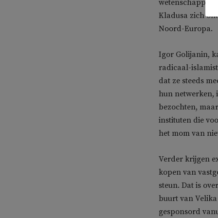
wetenschapper V
Kladusa zich ont
Noord-Europa.
Igor Golijanin, 
radicaal-islamis
dat ze steeds me
hun netwerken, 
bezochten, maar
instituten die 
het mom van nie
Verder krijgen ex
kopen van vastgo
steun. Dat is ov
buurt van Velika
gesponsord vanu