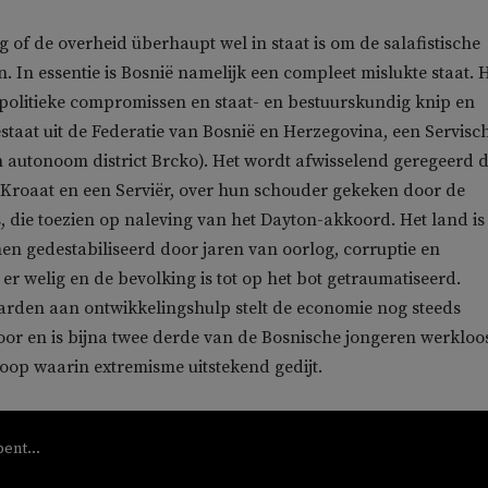
ag of de overheid überhaupt wel in staat is om de salafistische
. In essentie is Bosnië namelijk een compleet mislukte staat. H
politieke compromissen en staat- en bestuurskundig knip en
staat uit de Federatie van Bosnië en Herzegovina, een Servisc
 autonoom district Brcko). Het wordt afwisselend geregeerd 
 Kroaat en een Serviër, over hun schouder gekeken door de
, die toezien op naleving van het Dayton-akkoord. Het land is
men gedestabiliseerd door jaren van oorlog, corruptie en
er welig en de bevolking is tot op het bot getraumatiseerd.
arden aan ontwikkelingshulp stelt de economie nog steeds
oor en is bijna twee derde van de Bosnische jongeren werkloo
oop waarin extremisme uitstekend gedijt.
bent...