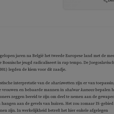
Del
gelopen jaren na België het tweede Europese land met de mee
e Bosnische jeugd radicaliseert in rap tempo. De Joegoslavisc
001) legden de kiem voor dit zaadje.
tische interpretatie van de
sharia
wetten zijn er van toepassin
de vrouwen en bebaarde mannen in
shalwar kameez
bepalen h
woners zeggen bereid te zijn om deel te nemen aan de gewape
n hangen aan de gevels van huizen. Het zou zomaar IS-gebied
nen zijn. In werkelijkheid betreft het hier enkele afgelegen