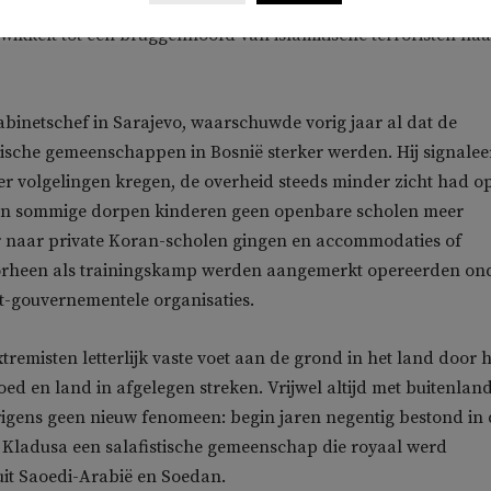
lado Azinovic waarschuwde zelfs dat het gebied rond Velika
wikkelt tot een bruggenhoofd van islamitische terroristen naa
kabinetschef in Sarajevo, waarschuwde vorig jaar al dat de
tische gemeenschappen in Bosnië sterker werden. Hij signale
er volgelingen kregen, de overheid steeds minder zicht had o
in sommige dorpen kinderen geen openbare scholen meer
 naar private Koran-scholen gingen en accommodaties of
voorheen als trainingskamp werden aangemerkt opereerden on
t-gouvernementele organisaties.
tremisten letterlijk vaste voet aan de grond in het land door h
ed en land in afgelegen streken. Vrijwel altijd met buitenlan
erigens geen nieuw fenomeen: begin jaren negentig bestond in
 Kladusa een salafistische gemeenschap die royaal werd
it Saoedi-Arabië en Soedan.