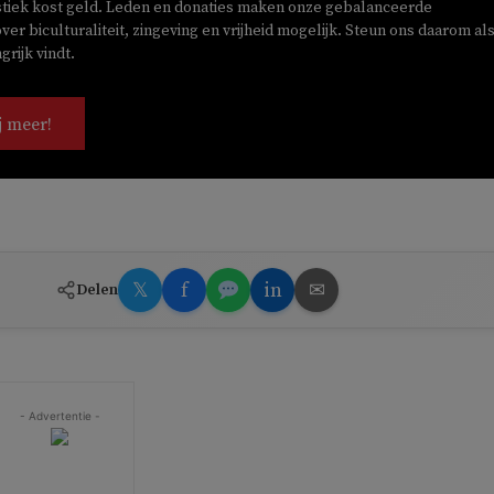
stiek kost geld. Leden en donaties maken onze gebalanceerde
ver biculturaliteit, zingeving en vrijheid mogelijk. Steun ons daarom als
rijk vindt.
j meer!
𝕏
f
in
✉
Delen
- Advertentie -