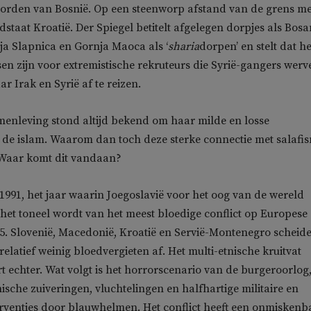
oorden van Bosnië. Op een steenworp afstand van de grens me
dstaat Kroatië. Der Spiegel betitelt afgelegen dorpjes als Bos
ja Slapnica en Gornja Maoca als ‘
sharia
dorpen’ en stelt dat he
n zijn voor extremistische rekruteurs die Syrië-gangers werv
r Irak en Syrië af te reizen.
enleving stond altijd bekend om haar milde en losse
n de islam. Waarom dan toch deze sterke connectie met salafi
Waar komt dit vandaan?
1991, het jaar waarin Joegoslavië voor het oog van de wereld
 het toneel wordt van het meest bloedige conflict op Europese
5. Slovenië, Macedonië, Kroatië en Servië-Montenegro scheid
relatief weinig bloedvergieten af. Het multi-etnische kruitvat
t echter. Wat volgt is het horrorscenario van de burgeroorlog
ische zuiveringen, vluchtelingen en halfhartige militaire en
rventies door blauwhelmen. Het conflict heeft een onmiskenb