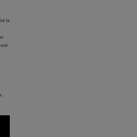
et is
he
door
s.