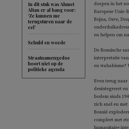
dorpen in het n
In dit stuk was Ahmet
Altan er al bang voor:
Europese Unie-li
‘Ze kunnen me
Bojna, Osve, Don
terugsturen naar de
cel’
onderduikadresse
en helpen om naa
Schuld en woede
De Bosnische sam
Straatnamengedoe
interpretatie va
hoort niet op de
en wahabisme? 
politieke agenda
Even terug naar 
desintegreert en
bodem sinds 194
zich snel en met 
Bosnië explodeer
compleet met etn
humanitaire inte