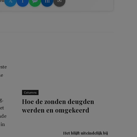
𝕏
f
in
✉
en
ste
he
Columns
g.
Hoe de zonden deugden
et
werden en omgekeerd
nde
 in
Het blijft uiteindelijk bij