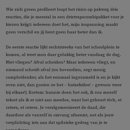
Wie zich groen profileert loopt het risico op pakweg drie
reacties, die je meestal in een drietrapscombipakket voor je
kiezen krijgt: iedereen doet het, mijn inspanning maakt
geen verschil en jij bent geen haar beter dan ik.
De eerste reactie lijkt rechtstreeks van het schoolplein te
komen, al weet men daar gelukkig beter vandaag de dag.
Niet vliegen? Afval scheiden? Maar iedereen vliegt, en
niemand scheidt afval (en bovendien, zegt menig
complotdenker, als het eenmaal ingezameld is en je kijkt
even niet, dan gooien ze het – hatsekidee! – gewoon weer
bij elkaar!). Kortom: hunnie doen het ook, ik zou mezelf
tekort als ik er niet aan meedoe, want het gebeurt tóch, et
cetera, et cetera. Je veralgemeniseert de daad, die
daardoor als vanzelf in omvang afneemt, net als jouw
verplichting iets aan dat spilzieke gedrag van je te