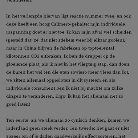
veranderen.
In het verlengde hiervan ligt reactie nummer twee, en ook
deze heeft een hoog Calimero-gehalte: mijn individuele
inspanning doet er niet toe. Ik kan mijn afval wel scheiden
(gesteld dat ‘ze’ dat niet stiekem weer bij elkaar gooien),
maar in China blijven de fabrieken op toptoerental
kilotonnen CO2 uitbraken. Ik ben de druppel op de
gloeiende plaat, als ik niet in het vliegtuig stap, dan doen
de buren het wel (en die eten sowieso meer vlees dan ik!),
we zitten allemaal opgesloten in dit systeem en als
individuele consument ben ik niet bij machte om zulke
dingen te veranderen. Ergo: ik kan het allemaal net zo
goed laten!
Ten eerste: als we allemaal zo cynisch denken, komen we
inderdaad geen steek verder. Ten tweede: het gaat er niet
zozeer om of je daden daadwerkelijk effect sorteren, het