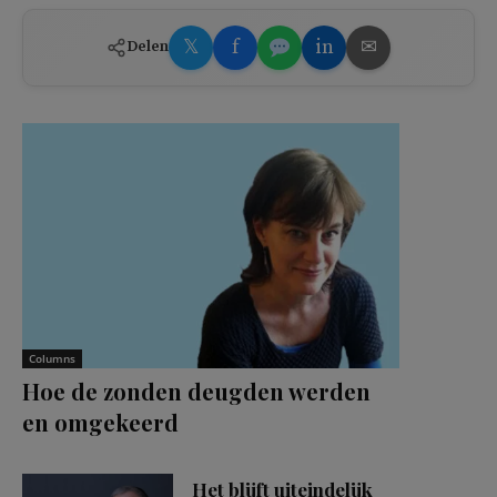
𝕏
f
in
✉
Delen
Columns
Hoe de zonden deugden werden
en omgekeerd
Het blijft uiteindelijk