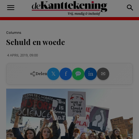
Columns
Schuld en woede
4 APRIL 2019, 09:00
𝕏
f
in
✉
Delen