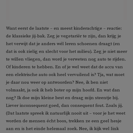
Want eerst de laatste – en meest kinderachtige – reactie:
de klassieke jij-bak. Zeg je vegetariër te zijn, dan krijg je
het verwijt dat je anders wél leren schoenen draagt (en
dat is ook zielig en slecht voor het milieu). Zeg je niet meer
te willen vliegen, dan word je verweten nog auto te rijden.
Of kinderen te hebben. En of je wel weet dat de accu van
een elektrische auto ook heel vervuilend is? Tja, wat moet
je daar nou weer op antwoorden? Nee, ik ben niet
volmaakt, ja ook ik heb boter op mijn hoofd. En wat dan
nog? Ik doe mijn kleine best en draag mijn steentje bij.
Liever inconsequent goed, dan consequent fout. Zoals jij.
(Dat laatste spreek ik natuurlijk nooit uit – voor je het weet
worden de mensen écht boos, trekken ze een geel hesje
aan en is het einde helemaal zoek. Nee, ik kijk wel link