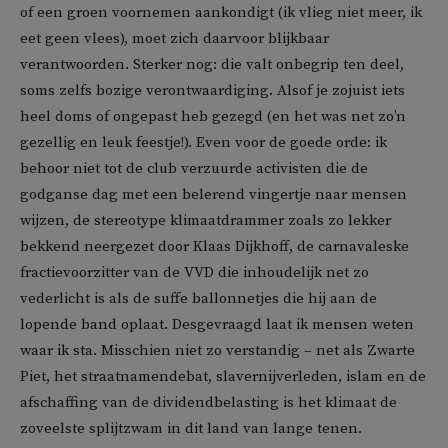
of een groen voornemen aankondigt (ik vlieg niet meer, ik
eet geen vlees), moet zich daarvoor blijkbaar
verantwoorden. Sterker nog: die valt onbegrip ten deel,
soms zelfs bozige verontwaardiging. Alsof je zojuist iets
heel doms of ongepast heb gezegd (en het was net zo’n
gezellig en leuk feestje!). Even voor de goede orde: ik
behoor niet tot de club verzuurde activisten die de
godganse dag met een belerend vingertje naar mensen
wijzen, de stereotype klimaatdrammer zoals zo lekker
bekkend neergezet door Klaas Dijkhoff, de carnavaleske
fractievoorzitter van de VVD die inhoudelijk net zo
vederlicht is als de suffe ballonnetjes die hij aan de
lopende band oplaat. Desgevraagd laat ik mensen weten
waar ik sta. Misschien niet zo verstandig – net als Zwarte
Piet, het straatnamendebat, slavernijverleden, islam en de
afschaffing van de dividendbelasting is het klimaat de
zoveelste splijtzwam in dit land van lange tenen.