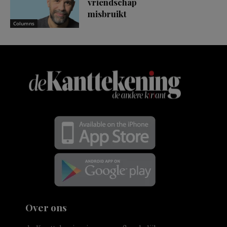
vriendschap
misbruikt
Columns
Over ons