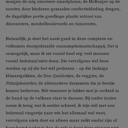
morgen de nóg nieuwere smartphone, de McBurger op de
scooter, door kinderen gemaakte confectiekleding dragen,
de dagelijkse portie goedkope plastic rotzooi van
discounters, meubelboulevards en tuincentra.
Natuurlijk, je doet het nooit goed in deze complexe en
volkomen doorgedraaide consumptiemaatschappij. Dat is
onmogelijk, maar ik zie vooral heel erg veel mensen
vooral
helemaal niets
doen. Die vervolgens wel boos
worden op zij die het wél proberen – op die linksige
klimaatgekkies, de Don Quichotjes, de veggies, de
Prinzipienreiter
, de alternatieve drammers die je feestje
komen bederven. Nét wanneer je lekker met je cocktail in
de hand op de vulkaan staat te dansen. Bij nader inzien
neem ik terug wat ik eerder schreef, ik wijs wél met een
belerend vingertje naar wie het allemaal wel weet,
vervolgens niets doet en alleen maar zeikt omdat zijn of
haar hemd nader is dan de rok: je bent deze planeet niet